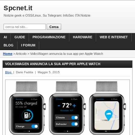
Spcnet.it
Notizie geek e OSS/Linux. Su Telegram: InfoSec ITA Notizie
AI
GUIDE
PROGRAMMAZIONE
HARDWARE
WEB E INTERNET
BLOG
I FORUM
Home
> Articolo > VolksWagen annuncia la sua app per Apple Watch
VOLKSWAGEN ANNUNCIA LA SUA APP PER APPLE WATCH
Blog
| Dario Fadda | Maggio 5, 2015