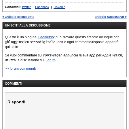
Condividi:
Twitter
|
Facebook
|
LinkedIn
« articolo precedente
articolo successivo »
UNISCITI ALLA DISCUSSIONE
Questo è un blog del
Fediverso
: puoi trovare questo articolo ovunque con
@blog@insicurezzadigitale.com
e ogni commento/risposta apparirà
qui sotto.
Se vuoi commentare su
VolksWagen annuncia la sua app per Apple Watch
,
utilizza la discussione sul
Forum
.
>> forum community
COMMENTI
Rispondi