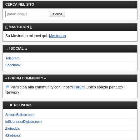
CERCA NEL SITO
[[ MASTODON ]]
Su Mastodon mi trovi qui:
Mastodon
:: I SOCIAL ::
Telegram
Facebook
= FORUM COMMUNITY =
Partecipa alla community con i nostri
Forum
, unico spazio per tutto il
Network!
~~ IL NETWORK ~~
SecureBulletin.com
inSicurezzaDigitale.com
Ziobudda
ilGlobale.it