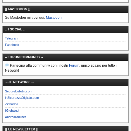
[[ MASTODON ]]
Su Mastodon mi trovi qui:
Mastodon
:: I SOCIAL ::
Telegram
Facebook
= FORUM COMMUNITY =
Partecipa alla community con i nostri
Forum
, unico spazio per tutto il
Network!
~~ IL NETWORK ~~
SecureBulletin.com
inSicurezzaDigitale.com
Ziobudda
ilGlobale.it
Androidiani.net
[[ LE NEWSLETTER ]]