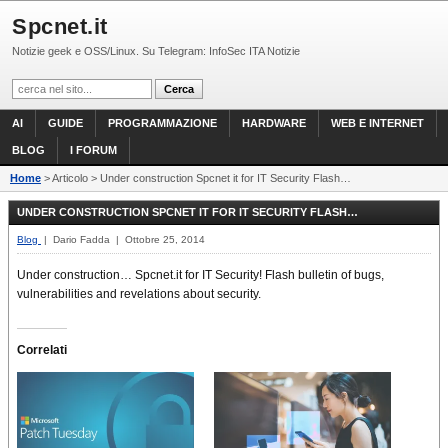
Spcnet.it
Notizie geek e OSS/Linux. Su Telegram: InfoSec ITA Notizie
AI
GUIDE
PROGRAMMAZIONE
HARDWARE
WEB E INTERNET
BLOG
I FORUM
Home
> Articolo > Under construction Spcnet it for IT Security Flash…
UNDER CONSTRUCTION SPCNET IT FOR IT SECURITY FLASH…
Blog
| Dario Fadda | Ottobre 25, 2014
Under construction… Spcnet.it for IT Security! Flash bulletin of bugs,
vulnerabilities and revelations about security.
Correlati