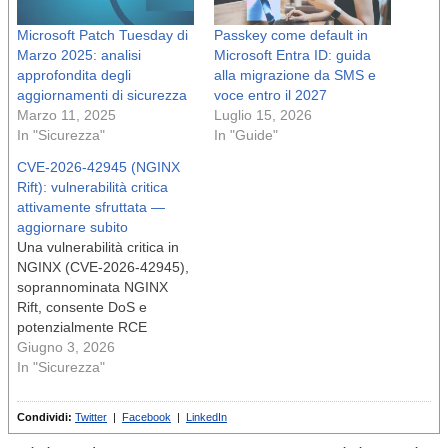
Microsoft Patch Tuesday di
Passkey come default in
Marzo 2025: analisi
Microsoft Entra ID: guida
approfondita degli
alla migrazione da SMS e
aggiornamenti di sicurezza
voce entro il 2027
Marzo 11, 2025
Luglio 15, 2026
In "Sicurezza"
In "Guide"
CVE-2026-42945 (NGINX
Rift): vulnerabilità critica
attivamente sfruttata —
aggiornare subito
Una vulnerabilità critica in
NGINX (CVE-2026-42945),
soprannominata NGINX
Rift, consente DoS e
potenzialmente RCE
tramite richieste HTTP
Giugno 3, 2026
artigianali. È attivamente
In "Sicurezza"
sfruttata: scopri come
verificare l'esposizione e
Condividi:
Twitter
|
Facebook
|
LinkedIn
applicare le patch.