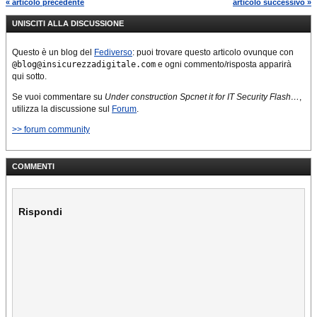
« articolo precedente
articolo successivo »
UNISCITI ALLA DISCUSSIONE
Questo è un blog del
Fediverso
: puoi trovare questo articolo ovunque con
@blog@insicurezzadigitale.com
e ogni commento/risposta apparirà
qui sotto.
Se vuoi commentare su
Under construction Spcnet it for IT Security Flash…
,
utilizza la discussione sul
Forum
.
>> forum community
COMMENTI
Rispondi