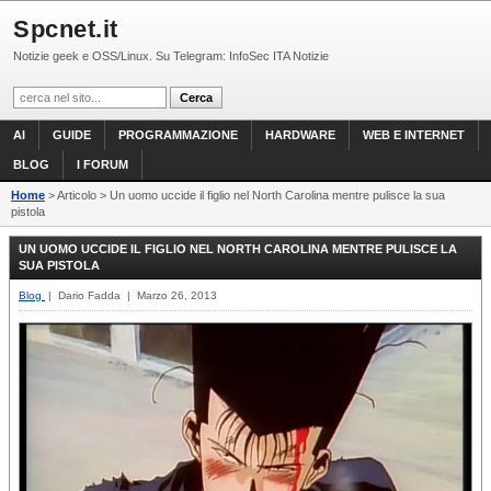
Spcnet.it
Notizie geek e OSS/Linux. Su Telegram: InfoSec ITA Notizie
AI
GUIDE
PROGRAMMAZIONE
HARDWARE
WEB E INTERNET
BLOG
I FORUM
Home
> Articolo > Un uomo uccide il figlio nel North Carolina mentre pulisce la sua
pistola
UN UOMO UCCIDE IL FIGLIO NEL NORTH CAROLINA MENTRE PULISCE LA
SUA PISTOLA
Blog
| Dario Fadda | Marzo 26, 2013