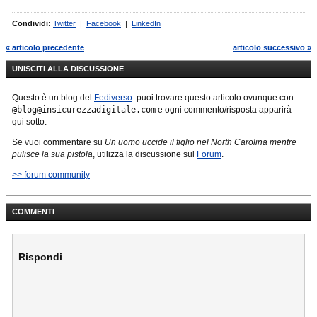
mondo di Windows 98.
Mentre i siti web retrò sono
Condividi:
Twitter
|
Facebook
|
LinkedIn
tutti belli e pieni, pieni di
banner e di…
« articolo precedente
articolo successivo »
UNISCITI ALLA DISCUSSIONE
Questo è un blog del
Fediverso
: puoi trovare questo articolo ovunque con
@blog@insicurezzadigitale.com
e ogni commento/risposta apparirà
qui sotto.
Se vuoi commentare su
Un uomo uccide il figlio nel North Carolina mentre
pulisce la sua pistola
, utilizza la discussione sul
Forum
.
>> forum community
COMMENTI
Rispondi