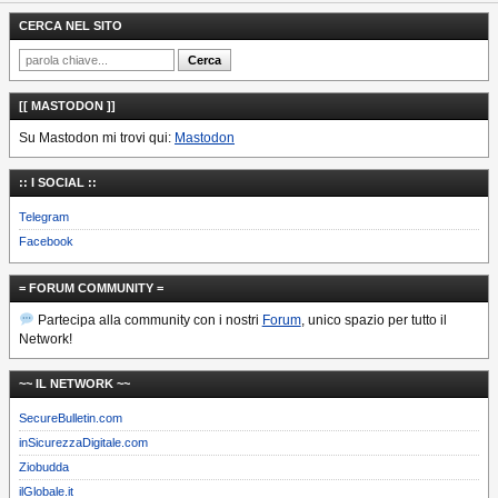
CERCA NEL SITO
[[ MASTODON ]]
Su Mastodon mi trovi qui:
Mastodon
:: I SOCIAL ::
Telegram
Facebook
= FORUM COMMUNITY =
Partecipa alla community con i nostri
Forum
, unico spazio per tutto il
Network!
~~ IL NETWORK ~~
SecureBulletin.com
inSicurezzaDigitale.com
Ziobudda
ilGlobale.it