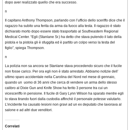
dopo aver realizzato quello che era successo.
n
Il capitano Anthony Thompson, parlando con l’ufficio dello sceriffo dice che il
ragazzo ha subito una ferita da arma da fuoco alla testa. Il ragazzo è stato
dichiarato morto dopo essere stato trasportato al Southeastern Regional
Medical Center. “Egli (Stanlane Sr.) ha detto che stava pulendo il lato della
pistola e la pistola gli è sfuggita ed è partito un colpo verso la testa del
figlio”, spiega Thompson.
n
La polizia non sa ancora se Stanlane stava procedendo sicuro che il fucile
non fosse carico. Per ora egli non è stato arrestato. Abbiamo notizie dell’
ultimo sparo accidentale nella Carolina del Nord nel mese di gennaio,
quando un uomo di 36 anni che cerca di vendere un arma dello stesso
calibro al Dixie Gun and Knife Show ha ferito 3 persone tra cui un
vicesceriffo in pensione. Il fucile di Gary Lynn Wilson ha sparato mentre egli
lo stava tirando fuori dalla custodia affinchè il personale potesse valutarlo.
L’incidente ha causato lesioni non gravi ad un ex deputato che lavorava al
salone e ad altri due venditori.
Correlati