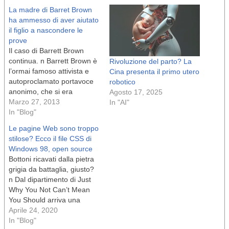
La madre di Barret Brown
ha ammesso di aver aiutato
il figlio a nascondere le
prove
Il caso di Barrett Brown
continua. n Barrett Brown è
Rivoluzione del parto? La
l’ormai famoso attivista e
Cina presenta il primo utero
autoproclamato portavoce
robotico
anonimo, che si era
Agosto 17, 2025
dichiarato non colpevole
Marzo 27, 2013
In "AI"
per tutti i 12 capi d’accusa
In "Blog"
presentati contro di lui.
Le pagine Web sono troppo
Brown era stato indagato
stilose? Ecco il file CSS di
alla fine del 2011 per il suo
Windows 98, open source
ruolo nella hack che mira
Bottoni ricavati dalla pietra
a…
grigia da battaglia, giusto?
n Dal dipartimento di Just
Why You Not Can’t Mean
You Should arriva una
libreria CSS per trasportare
Aprile 24, 2020
le tue pagine HTML nel
In "Blog"