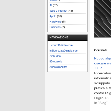
AI
(57)
Web e Internet
(48)
Apple
(10)
Hardware
(8)
Business
(2)
NAVIGAZIONE
SecureBulletin.com
Correlati
inSicurezzaDigitale.com
Ziobudda
Nuovo algo
ilGlobale.it
cracare wi
Androidiani.net
TKIP
Ricercatori
informatic
sviluppato
pratica e fa
contro l’a
crittograf
Luglio 18,
ampiamente
In "Blog"
crittografa