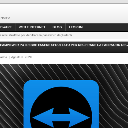
 Notizie
RDWARE
WEB E INTERNET
BLOG
I FORUM
ere sfruttato per decifrare la password degli utenti
TEAMVIEWER POTREBBE ESSERE SFRUTTATO PER DECIFRARE LA PASSWORD DEG
Fadda | Agosto 6, 2020