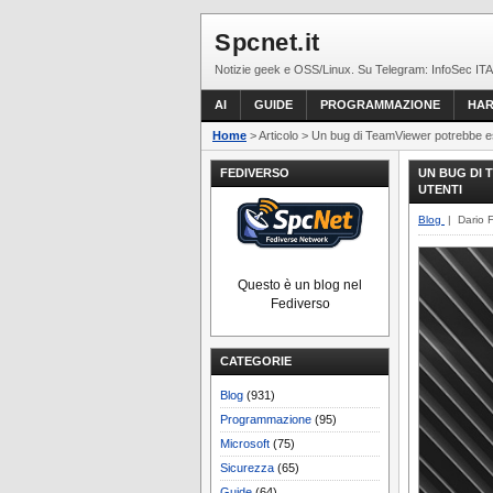
Spcnet.it
Notizie geek e OSS/Linux. Su Telegram: InfoSec ITA
AI
GUIDE
PROGRAMMAZIONE
HA
Home
> Articolo > Un bug di TeamViewer potrebbe ess
FEDIVERSO
UN BUG DI 
UTENTI
Blog
| Dario 
Questo è un blog nel
Fediverso
CATEGORIE
Blog
(931)
Programmazione
(95)
Microsoft
(75)
Sicurezza
(65)
Guide
(64)