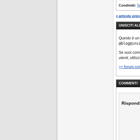
comunicazi
Condividi:
Tw
n Pur ess
vecchio, R
« articolo pre
Cipher 4) è
UNISCITI A
di crittogr
implementa
Questo è un
protocolli p
@blog@ins
…
Se vuoi co
utenti
, utili
>> forum co
COMMENTI
Rispond