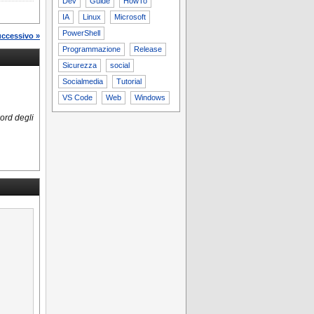
Dev
Guide
HowTo
IA
Linux
Microsoft
PowerShell
uccessivo »
Programmazione
Release
Sicurezza
social
Socialmedia
Tutorial
VS Code
Web
Windows
ord degli