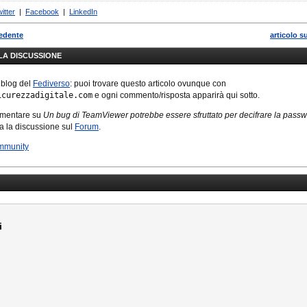
oni su Internet.
itter
|
Facebook
|
LinkedIn
endo molto
C4 (Rivest
cedente
articolo s
 ancora l’unità
LLA DISCUSSIONE
afia più usata
ta in molti
 blog del
Fediverso
: puoi trovare questo articolo ovunque con
opolari, tra cui:
icurezzadigitale.com
e ogni commento/risposta apparirà qui sotto.
mmentare su
Un bug di TeamViewer potrebbe essere sfruttato per decifrare la passw
zza la discussione sul
Forum
.
mmunity
i