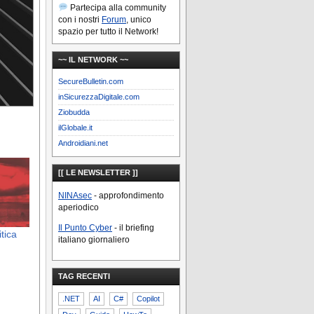
Partecipa alla community
con i nostri
Forum
, unico
spazio per tutto il Network!
~~ IL NETWORK ~~
SecureBulletin.com
inSicurezzaDigitale.com
Ziobudda
ilGlobale.it
Androidiani.net
[[ LE NEWSLETTER ]]
NINAsec
- approfondimento
aperiodico
Il Punto Cyber
- il briefing
tica
italiano giornaliero
TAG RECENTI
.NET
AI
C#
Copilot