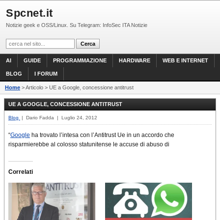
Spcnet.it
Notizie geek e OSS/Linux. Su Telegram: InfoSec ITA Notizie
AI
GUIDE
PROGRAMMAZIONE
HARDWARE
WEB E INTERNET
BLOG
I FORUM
Home
> Articolo > UE a Google, concessione antitrust
UE A GOOGLE, CONCESSIONE ANTITRUST
Blog
| Dario Fadda | Luglio 24, 2012
“
Google
ha trovato l’intesa con l’Antitrust Ue in un accordo che
risparmierebbe al colosso statunitense le accuse di abuso di
Correlati