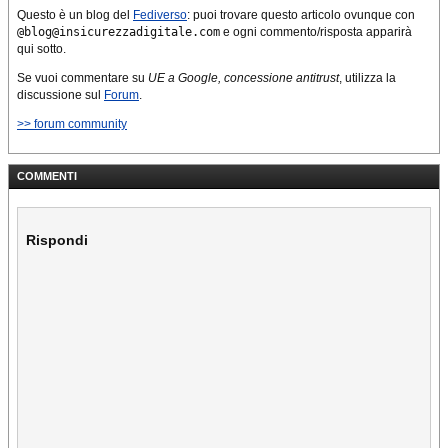
Questo è un blog del
Fediverso
: puoi trovare questo articolo ovunque con
@blog@insicurezzadigitale.com
e ogni commento/risposta apparirà
qui sotto.
Se vuoi commentare su
UE a Google, concessione antitrust
, utilizza la
discussione sul
Forum
.
>> forum community
COMMENTI
Rispondi