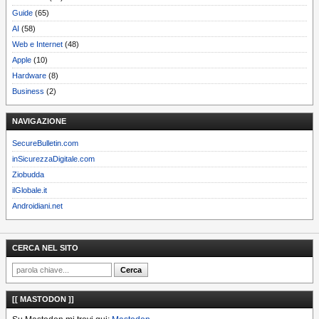
Guide
(65)
AI
(58)
Web e Internet
(48)
Apple
(10)
Hardware
(8)
Business
(2)
NAVIGAZIONE
SecureBulletin.com
inSicurezzaDigitale.com
Ziobudda
ilGlobale.it
Androidiani.net
CERCA NEL SITO
[[ MASTODON ]]