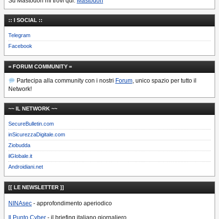
Su Mastodon mi trovi qui:
Mastodon
:: I SOCIAL ::
Telegram
Facebook
= FORUM COMMUNITY =
Partecipa alla community con i nostri
Forum
, unico spazio per tutto il
Network!
~~ IL NETWORK ~~
SecureBulletin.com
inSicurezzaDigitale.com
Ziobudda
ilGlobale.it
Androidiani.net
[[ LE NEWSLETTER ]]
NINAsec
- approfondimento aperiodico
Il Punto Cyber
- il briefing italiano giornaliero