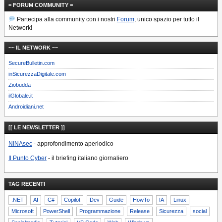
= FORUM COMMUNITY =
Partecipa alla community con i nostri
Forum
, unico spazio per tutto il
Network!
~~ IL NETWORK ~~
SecureBulletin.com
inSicurezzaDigitale.com
Ziobudda
ilGlobale.it
Androidiani.net
[[ LE NEWSLETTER ]]
NINAsec
- approfondimento aperiodico
Il Punto Cyber
- il briefing italiano giornaliero
TAG RECENTI
.NET
AI
C#
Copilot
Dev
Guide
HowTo
IA
Linux
Microsoft
PowerShell
Programmazione
Release
Sicurezza
social