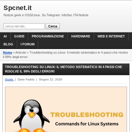
Spcnet.it
Notizie geek e OSS/Linux. Su Telegram: InfoSec ITA Notizie
AI
GUIDE
PROGRAMMAZIONE
HARDWARE
WEB E INTERNET
BLOG
I FORUM
Home
> Articolo > Troubleshooting su Linux: il metodo sistematico in 4 passi che risolve
il 99% degli errori
TROUBLESHOOTING SU LINUX: IL METODO SISTEMATICO IN 4 PASSI CHE
RISOLVE IL 99% DEGLI ERRORI
Guide
| Dario Fadda | Giugno 22, 2026