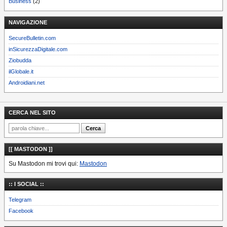
Business
(2)
NAVIGAZIONE
SecureBulletin.com
inSicurezzaDigitale.com
Ziobudda
ilGlobale.it
Androidiani.net
CERCA NEL SITO
[[ MASTODON ]]
Su Mastodon mi trovi qui:
Mastodon
:: I SOCIAL ::
Telegram
Facebook