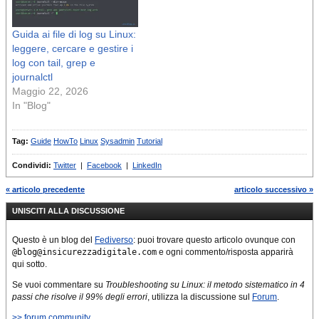
Guida ai file di log su Linux:
leggere, cercare e gestire i
log con tail, grep e
journalctl
Maggio 22, 2026
In "Blog"
Tag:
Guide
HowTo
Linux
Sysadmin
Tutorial
Condividi:
Twitter
|
Facebook
|
LinkedIn
« articolo precedente
articolo successivo »
UNISCITI ALLA DISCUSSIONE
Questo è un blog del
Fediverso
: puoi trovare questo articolo ovunque con
@blog@insicurezzadigitale.com
e ogni commento/risposta apparirà
qui sotto.
Se vuoi commentare su
Troubleshooting su Linux: il metodo sistematico in 4
passi che risolve il 99% degli errori
, utilizza la discussione sul
Forum
.
>> forum community