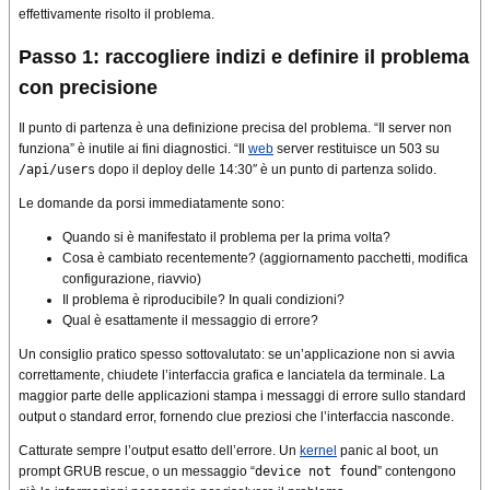
effettivamente risolto il problema.
Passo 1: raccogliere indizi e definire il problema
con precisione
Il punto di partenza è una definizione precisa del problema. “Il server non
funziona” è inutile ai fini diagnostici. “Il
web
server restituisce un 503 su
/api/users
dopo il deploy delle 14:30″ è un punto di partenza solido.
Le domande da porsi immediatamente sono:
Quando si è manifestato il problema per la prima volta?
Cosa è cambiato recentemente? (aggiornamento pacchetti, modifica
configurazione, riavvio)
Il problema è riproducibile? In quali condizioni?
Qual è esattamente il messaggio di errore?
Un consiglio pratico spesso sottovalutato: se un’applicazione non si avvia
correttamente, chiudete l’interfaccia grafica e lanciatela da terminale. La
maggior parte delle applicazioni stampa i messaggi di errore sullo standard
output o standard error, fornendo clue preziosi che l’interfaccia nasconde.
Catturate sempre l’output esatto dell’errore. Un
kernel
panic al boot, un
prompt GRUB rescue, o un messaggio “
device not found
” contengono