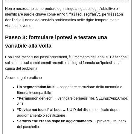
Non è necessario comprendere ogni singola riga dei log. L’obiettivo è
identificare parole chiave come
error
,
failed
,
segfault
,
permission
denied
, o il nome del servizio problematico nelle righe temporalmente
vicine all’evento.
Passo 3: formulare ipotesi e testare una
variabile alla volta
Con i dati raccolti nei passi precedenti, è il momento dell’analisi. Basandosi
sui sintomi, sui cambiamenti recenti e sui log, si formula un’ipotesi sulla
causa del problema.
Alcune regole pratiche:
Un segmentation fault
→ sospettare corruzione della memoria o
libreria incompatibile
“Permission denied”
→ verificare permessi file, SELinux/AppArmor,
ACL
“Device not found” al boot
→ UUID del disco modificato dopo
aggiornamento o sostituzione
Servizio che crasha dopo un aggiornamento
→ provare il rollback
del pacchetto