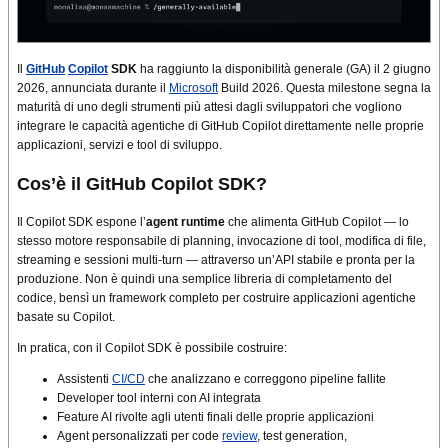
Il
GitHub
Copilot
SDK
ha raggiunto la disponibilità generale (GA) il 2 giugno
2026, annunciata durante il
Microsoft
Build 2026. Questa milestone segna la
maturità di uno degli strumenti più attesi dagli sviluppatori che vogliono
integrare le capacità agentiche di GitHub Copilot direttamente nelle proprie
applicazioni, servizi e tool di sviluppo.
Cos’è il GitHub Copilot SDK?
Il Copilot SDK espone l’
agent runtime
che alimenta GitHub Copilot — lo
stesso motore responsabile di planning, invocazione di tool, modifica di file,
streaming e sessioni multi-turn — attraverso un’API stabile e pronta per la
produzione. Non è quindi una semplice libreria di completamento del
codice, bensì un framework completo per costruire applicazioni agentiche
basate su Copilot.
In pratica, con il Copilot SDK è possibile costruire:
Assistenti
CI/CD
che analizzano e correggono pipeline fallite
Developer tool interni con AI integrata
Feature AI rivolte agli utenti finali delle proprie applicazioni
Agent personalizzati per code
review
, test generation,