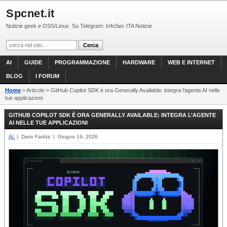
Spcnet.it
Notizie geek e OSS/Linux. Su Telegram: InfoSec ITA Notizie
AI
GUIDE
PROGRAMMAZIONE
HARDWARE
WEB E INTERNET
BLOG
I FORUM
Home
> Articolo > GitHub Copilot SDK è ora Generally Available: integra l’agente AI nelle
tue applicazioni
GITHUB COPILOT SDK È ORA GENERALLY AVAILABLE: INTEGRA L’AGENTE
AI NELLE TUE APPLICAZIONI
AI
| Dario Fadda | Giugno 19, 2026