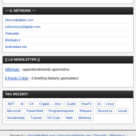
~~ IL NETWORK ~~
SecureBulletin.com
inSicurezzaDigitale.com
Ziobudda
ilGlobale.it
Androidiani.net
[[ LE NEWSLETTER ]]
NINAsec
- approfondimento aperiodico
Il Punto Cyber
- il briefing italiano giornaliero
TAG RECENTI
.NET
AI
C#
Copilot
Dev
Guide
HowTo
IA
Linux
Microsoft
PowerShell
Programmazione
Release
Sicurezza
social
Socialmedia
Tutorial
VS Code
Web
Windows
Spcnet.it
—
SecureBulletin.com
inSicurezzaDigitale.com
Ziobudda
ilGlobale.it