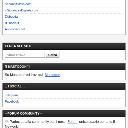
SecureBulletin.com
inSicurezzaDigitale.com
Ziobudda
ilGlobale.it
Androidiani.net
CERCA NEL SITO
[[ MASTODON ]]
Su Mastodon mi trovi qui:
Mastodon
:: I SOCIAL ::
Telegram
Facebook
= FORUM COMMUNITY =
Partecipa alla community con i nostri
Forum
, unico spazio per tutto il
Network!