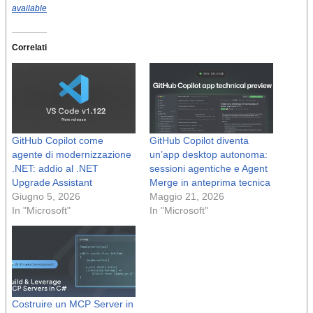
available
Correlati
GitHub Copilot come
GitHub Copilot diventa
agente di modernizzazione
un’app desktop autonoma:
.NET: addio al .NET
sessioni agentiche e Agent
Upgrade Assistant
Merge in anteprima tecnica
Giugno 5, 2026
Maggio 21, 2026
In "Microsoft"
In "Microsoft"
Costruire un MCP Server in