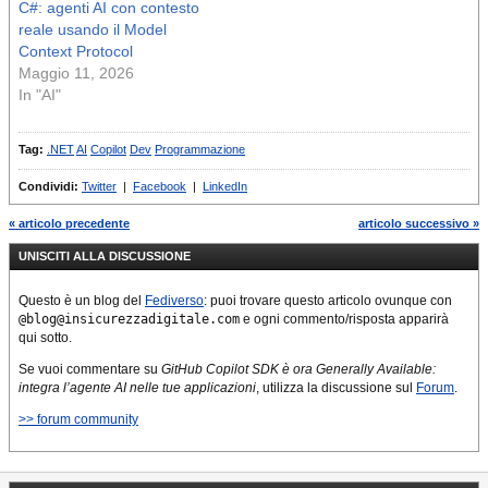
C#: agenti AI con contesto
reale usando il Model
Context Protocol
Maggio 11, 2026
In "AI"
Tag:
.NET
AI
Copilot
Dev
Programmazione
Condividi:
Twitter
|
Facebook
|
LinkedIn
« articolo precedente
articolo successivo »
UNISCITI ALLA DISCUSSIONE
Questo è un blog del
Fediverso
: puoi trovare questo articolo ovunque con
@blog@insicurezzadigitale.com
e ogni commento/risposta apparirà
qui sotto.
Se vuoi commentare su
GitHub Copilot SDK è ora Generally Available:
integra l’agente AI nelle tue applicazioni
, utilizza la discussione sul
Forum
.
>> forum community