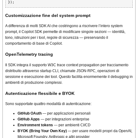
Customizzazione fine del system prompt
A differenza di molti SDK AI che costringono a riscrivere l’intero system
prompt, il Copilot SDK permette di modificare singole sezioni — identità,
tono, istruzioni per i tool, regole di sicurezza — preservando il
comportamento di base di Copilot.
OpenTelemetry tracing
Il SDK integra il supporto W3C trace context propagation per tracciamento
distribuito attraverso startup CLI, chiamate JSON-RPC, operazioni di
sessione e esecuzione dei tool. Questo facilita enormemente il debugging in
ambienti di produzione complessi.
Autenticazione flessibile e BYOK
Sono supportate quattro modalità di autenticazione:
GitHub OAuth
— per applicazioni personali
GitHub Apps
— per integrazioni enterprise
Environment tokens
— per ambienti CI/CD
BYOK (Bring Your Own Key)
— per usare modelli propri da OpenAI,
Microsoft Foundry, Anthropic e altri provider