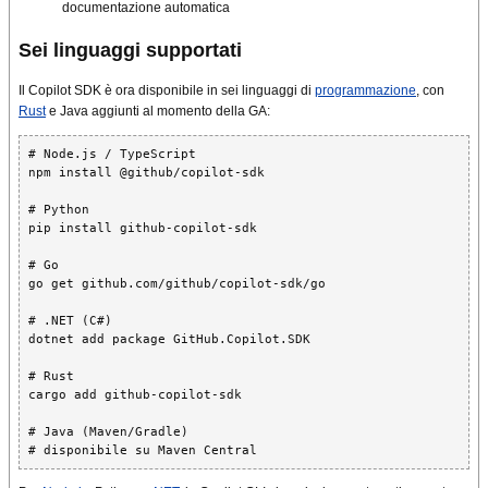
documentazione automatica
Sei linguaggi supportati
Il Copilot SDK è ora disponibile in sei linguaggi di
programmazione
, con
Rust
e Java aggiunti al momento della GA:
# Node.js / TypeScript

npm install @github/copilot-sdk

# Python

pip install github-copilot-sdk

# Go

go get github.com/github/copilot-sdk/go

# .NET (C#)

dotnet add package GitHub.Copilot.SDK

# Rust

cargo add github-copilot-sdk

# Java (Maven/Gradle)
