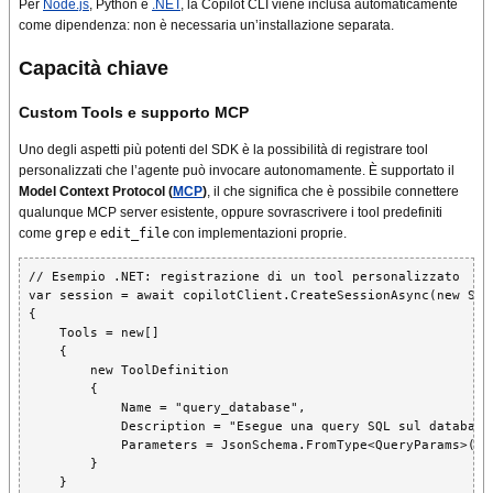
Per
Node.js
, Python e
.NET
, la Copilot CLI viene inclusa automaticamente
come dipendenza: non è necessaria un’installazione separata.
Capacità chiave
Custom Tools e supporto MCP
Uno degli aspetti più potenti del SDK è la possibilità di registrare tool
personalizzati che l’agente può invocare autonomamente. È supportato il
Model Context Protocol (
MCP
)
, il che significa che è possibile connettere
qualunque MCP server esistente, oppure sovrascrivere i tool predefiniti
come
grep
e
edit_file
con implementazioni proprie.
// Esempio .NET: registrazione di un tool personalizzato

var session = await copilotClient.CreateSessionAsync(new Sess
{

    Tools = new[]

    {

        new ToolDefinition

        {

            Name = "query_database",

            Description = "Esegue una query SQL sul database 
            Parameters = JsonSchema.FromType<QueryParams>()

        }

    }
