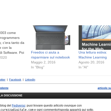
…
 2003 come
Programmers
 c’era tanto da
e con la
Freedos ci aiuta a
Una lettura estiva:
di Software. Poi
risparmiare sul notebook
Machine Learning
 sia i siti che la
 2020
Maggio 2, 2016
Agosto 20, 2016
no che i
In "Blog"
In "AI"
stessi sono
to. Modifiche
lto differenti tra
itter
|
Facebook
|
LinkedIn
o alternate in
 anni di vita della
cedente
articolo s
y.Ora…
LLA DISCUSSIONE
 blog del
Fediverso
: puoi trovare questo articolo ovunque con
icurezzadigitale.com
e ogni commento/risposta apparirà qui sotto.