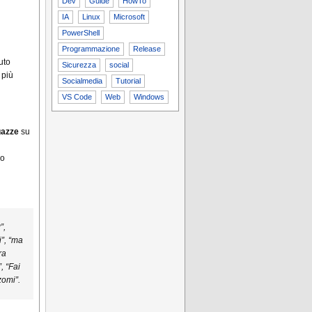
Dev
Guide
HowTo
IA
Linux
Microsoft
PowerShell
Programmazione
Release
uto
Sicurezza
social
 più
Socialmedia
Tutorial
VS Code
Web
Windows
gazze
su
do
”,
i”, “ma
ra
, “Fai
zomi”.