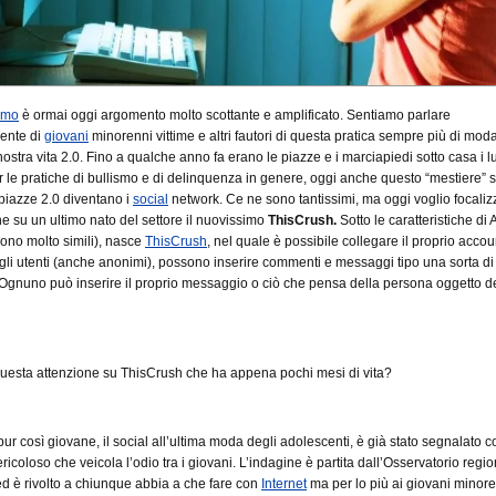
smo
è ormai oggi argomento molto scottante e amplificato. Sentiamo parlare
ente di
giovani
minorenni vittime e altri fautori di questa pratica sempre più di mod
nostra vita 2.0. Fino a qualche anno fa erano le piazze e i marciapiedi sotto casa i l
r le pratiche di bullismo e di delinquenza in genere, oggi anche questo “mestiere” s
 piazze 2.0 diventano i
social
network. Ce ne sono tantissimi, ma oggi voglio focaliz
ne su un ultimo nato del settore il nuovissimo
ThisCrush.
Sotto le caratteristiche di 
 sono molto simili), nasce
ThisCrush
, nel quale è possibile collegare il proprio accou
gli utenti (anche anonimi), possono inserire commenti e messaggi tipo una sorta di
gnuno può inserire il proprio messaggio o ciò che pensa della persona oggetto d
uesta attenzione su ThisCrush che ha appena pochi mesi di vita?
ur così giovane, il social all’ultima moda degli adolescenti, è già stato segnalato 
icoloso che veicola l’odio tra i giovani. L’indagine è partita dall’Osservatorio regi
d è rivolto a chiunque abbia a che fare con
Internet
ma per lo più ai giovani minore