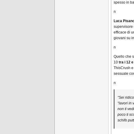
spesso in bal
n
Luca Pisan
supervisore 
efficace di 
giovani su in
n
Quello che 
10
tra i 12 e
ThisCrush e 
sessuale co
n
“Sei ridic
“lavori in
non ti ved
poco ti sc
schifo put