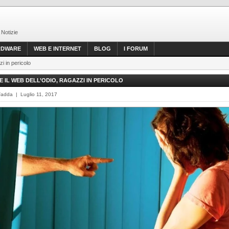
 Notizie
RDWARE
WEB E INTERNET
BLOG
I FORUM
zi in pericolo
E IL WEB DELL’ODIO, RAGAZZI IN PERICOLO
Fadda | Luglio 11, 2017