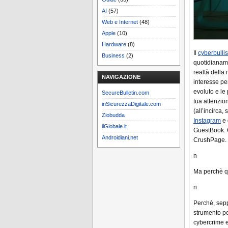
AI
(57)
Web e Internet
(48)
Apple
(10)
Hardware
(8)
Il
cyberbulli
Business
(2)
quotidianam
realtà della 
NAVIGAZIONE
interesse pe
evoluto e le
SecureBulletin.com
tua attenzio
inSicurezzaDigitale.com
(all’incirca,
Ziobudda
Instagram
e 
ilGlobale.it
GuestBook. O
Androidiani.net
CrushPage.
n
Ma perchè q
n
Perchè, sepp
strumento per
cybercrime e