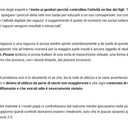
rme degli esperti e l’
invito ai genitori perché controllino l’attività on line dei figli
: 
e spiegare i pericoli della rete non basta per educarli a un uso consapevole: noi co
e l’attività digitale dei ragazzi. Il suggerimento è quello di iscriversi nei social netwo
 i ragazzi vengono insultati o minacciati”.
 ragazzo o una ragazza si possa sentire spinto volontariamente a far parte di ques
apendo che all’interno riceverà per la maggior parte insulti è ancora oggetto di stud
t. Pisano
ipotizza si possa trattare di una sorta di masochismo virtuale, una forma d
mo che provoca, con i dovuti disturbi, del piacere inconscio.
 problema non è lo strumento in se che, tra le note di utilizzo e le varie avvertenze
n il
divieto di utilizzo da parte di utenti non maggiorenni
e che ogni
contenuto di 
diffamante e che veicoli odio è severamente vietato
.
re mamme e i nostri papà ci controllavano dal balcone mentre giocavamo nelle pi
ggigiorno questi controlli dovranno essere i medesimi, solo che le piazze saranno q
iazze 2.0.