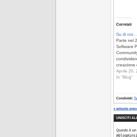
Correlati
Su di noi
Parte nel
Software 
Community,
condivider
creazione 
con gli anni
Aprile 20,
conteneva
In "Blog"
contenuti 
variati mol
grafiche mo
Condividi:
Tw
loro si son
tutti questi
« articolo pre
communit
UNISCITI A
Questo è un
@blog@ins