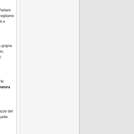
“Parlare
nsigliamo
rk e
ta gogna
io,
i
 fa
natura
azze del
uelle