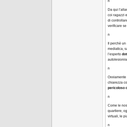
n
Da qui l’alla
coi ragazzi 
di controllar
verificare se
n
Il perchè un
mediatica, s
l’esperto
dot
autolesionis
n
Ovviamente il
chiarezza co
pericoloso 
n
Come le nost
quartiere, o
virtuali, le p
n