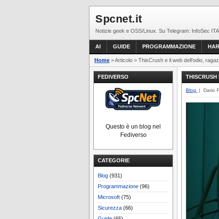
Spcnet.it
Notizie geek e OSS/Linux. Su Telegram: InfoSec ITA
AI
GUIDE
PROGRAMMAZIONE
HA
Home
> Articolo > ThisCrush e il web dell’odio, ragaz
FEDIVERSO
THISCRUSH 
Blog
| Dario 
Questo è un blog nel
Fediverso
CATEGORIE
Blog
(931)
Programmazione
(96)
Microsoft
(75)
Sicurezza
(66)
Guide
(65)