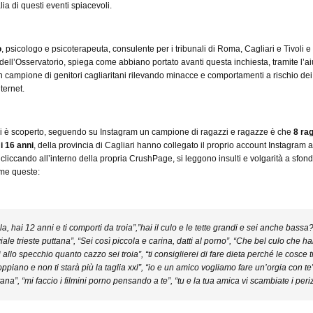
ia di questi eventi spiacevoli.
o
, psicologo e psicoterapeuta, consulente per i tribunali di Roma, Cagliari e Tivoli e
dell’Osservatorio, spiega come abbiano portato avanti questa inchiesta, tramite l’ai
un campione di genitori cagliaritani rilevando minacce e comportamenti a rischio dei
ternet.
si è scoperto, seguendo su Instagram un campione di ragazzi e ragazze è che
8 ra
 i 16 anni
, della provincia di Cagliari hanno collegato il proprio account Instagram a
cliccando all’interno della propria CrushPage, si leggono insulti e volgarità a sfon
me queste:
ola, hai 12 anni e ti comporti da troia”,”hai il culo e le tette grandi e sei anche bassa?
 viale trieste puttana”, “Sei così piccola e carina, datti al porno”, “Che bel culo che ha
i allo specchio quanto cazzo sei troia”, “ti consiglierei di fare dieta perché le cosce t
oppiano e non ti starà più la taglia xxl”, “io e un amico vogliamo fare un’orgia con te”
tana”, “mi faccio i filmini porno pensando a te”, “tu e la tua amica vi scambiate i peri