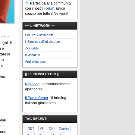
Partecipa alla community
con i nostri
Forum
, unico
spazio per tutto il Network!
~~ IL NETWORK ~~
SecureBulletin.com
a nella
inSicurezzaDigitale.com
uoghi di
Ziobudda
i è
zare la
ilGlobale.it
Ask
Androidiani.net
nt
[[ LE NEWSLETTER ]]
ella
NINAsec
- approfondimento
aperiodico
Il Punto Cyber
- il briefing
italiano giornaliero
TAG RECENTI
come
onale
.NET
AI
C#
Copilot
nni,