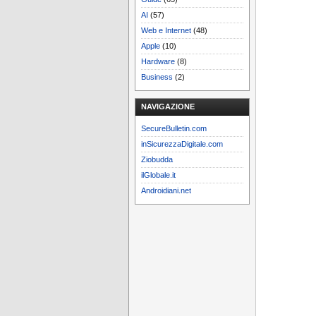
AI
(57)
Web e Internet
(48)
Apple
(10)
Hardware
(8)
Business
(2)
NAVIGAZIONE
SecureBulletin.com
inSicurezzaDigitale.com
Ziobudda
ilGlobale.it
Androidiani.net