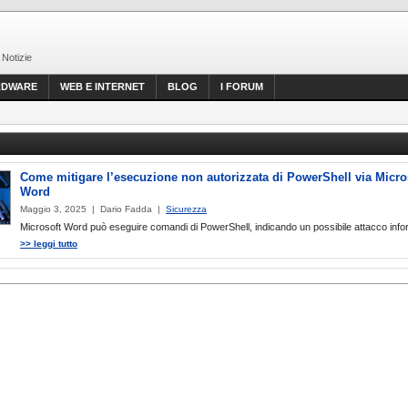
 Notizie
RDWARE
WEB E INTERNET
BLOG
I FORUM
Come mitigare l’esecuzione non autorizzata di PowerShell via Micro
Word
Maggio 3, 2025 | Dario Fadda |
Sicurezza
Microsoft Word può eseguire comandi di PowerShell, indicando un possibile attacco info
>> leggi tutto