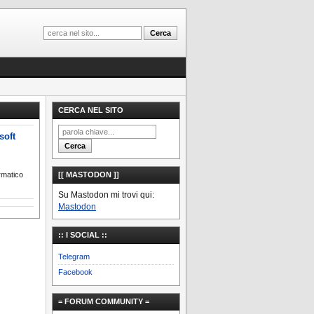
CERCA NEL SITO
soft
rmatico
[[ MASTODON ]]
Su Mastodon mi trovi qui:
Mastodon
:: I SOCIAL ::
Telegram
Facebook
= FORUM COMMUNITY =