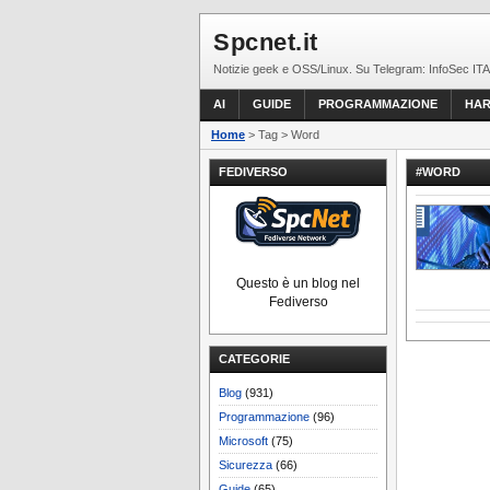
Spcnet.it
Notizie geek e OSS/Linux. Su Telegram: InfoSec ITA
AI
GUIDE
PROGRAMMAZIONE
HA
Home
> Tag > Word
FEDIVERSO
#WORD
Questo è un blog nel
Fediverso
CATEGORIE
Blog
(931)
Programmazione
(96)
Microsoft
(75)
Sicurezza
(66)
Guide
(65)