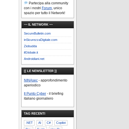
Partecipa alla community
con i nostri
Forum
, unico
spazio per tutto il Network!
~~ IL NETWORK ~~
SecureBulletin.com
inSicurezzaDigitale.com
Ziobudda
ilGlobale.it
Androidiani.net
[[ LE NEWSLETTER ]]
NINAsec
- approfondimento
aperiodico
Il Punto Cyber
- il briefing
italiano giornaliero
TAG RECENTI
.NET
AI
C#
Copilot