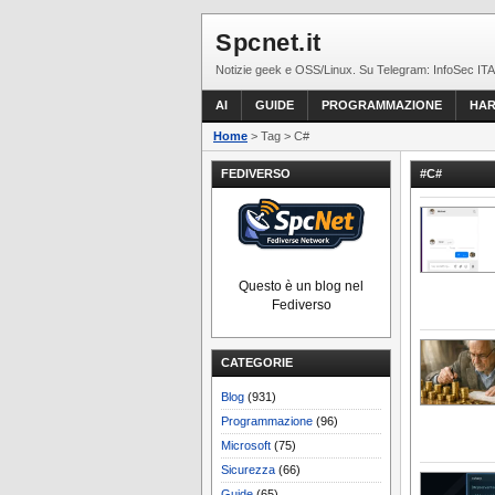
Spcnet.it
Notizie geek e OSS/Linux. Su Telegram: InfoSec ITA
AI
GUIDE
PROGRAMMAZIONE
HA
Home
> Tag > C#
FEDIVERSO
#C#
Questo è un blog nel
Fediverso
CATEGORIE
Blog
(931)
Programmazione
(96)
Microsoft
(75)
Sicurezza
(66)
Guide
(65)