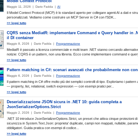
Model Context Protocol
Maggio 11, 2026 | Dario Fadda |
AI
Il Model Context Protocol (MCP) è lo standard aperto per collegare agenti AI a dati e str
personalizzati. Vediamo come costruire un MCP Server in C# con l'SDK...
>> leggi tutto
CQRS senza MediatR: implementare Command e Query handler in .
il DI container
Maggio 8, 2026 | Dario Fadda |
Programmazione
MediatR è passato a licenza commerciale e molti team .NET stanno cercando alternativ
notizie: CQRS è un pattern, non una libreria. Ecco come implementare command e query
>> leggi tutto
Pattern matching in C#: scenari avanzati che probabilmente non con
Maggio 6, 2026 | Dario Fadda |
Programmazione
Il pattern matching in C# offre molto più dei semplici controlli di tipo. Esploriamo i pattern
— property, list, relational, switch expression — con esempi pratici per...
>> leggi tutto
Deserializzazione JSON sicura in .NET 10: guida completa a
JsonSerializerOptions.Strict
Maggio 2, 2026 | Dario Fadda |
Programmazione
.NET 10 introduce JsonSerializerOptions.Strict, un preset che attiva cinque protezioni di
sicurezza in System.Text.Json: proprieta' duplicate, campi non mappati, nullable, parame
obbligatori. Guida pratica con esempi di codice...
>> leggi tutto