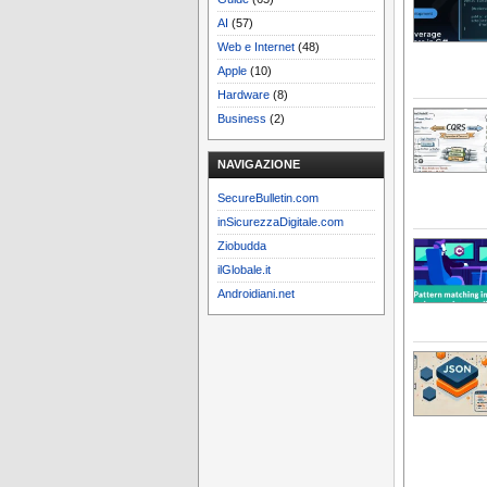
AI
(57)
Web e Internet
(48)
Apple
(10)
Hardware
(8)
Business
(2)
NAVIGAZIONE
SecureBulletin.com
inSicurezzaDigitale.com
Ziobudda
ilGlobale.it
Androidiani.net