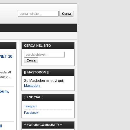
CERCA NEL SITO
.NET 10
vider AI
[[ MASTODON ]]
ssere...
Su Mastodon mi trovi qui:
Mastodon
 Sum,
:: I SOCIAL ::
Telegram
Facebook
= FORUM COMMUNITY =
il