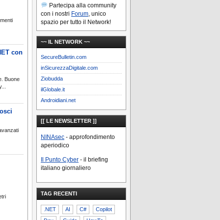
Partecipa alla community
con i nostri
Forum
, unico
umenti
spazio per tutto il Network!
~~ IL NETWORK ~~
NET con
SecureBulletin.com
inSicurezzaDigitale.com
Ziobudda
e. Buone
...
ilGlobale.it
Androidiani.net
osci
[[ LE NEWSLETTER ]]
 avanzati
NINAsec
- approfondimento
aperiodico
Il Punto Cyber
- il briefing
italiano giornaliero
TAG RECENTI
tri
.NET
AI
C#
Copilot