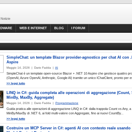
 Notizie
RDWARE
WEB E INTERNET
BLOG
I FORUM
SimpleChat: un template Blazor provider-agnostico per chat AI con 
Aspire
Maggio 14, 2026 | Dario Fadda |
AI
SimpleChat è un template open-source Blazor + .NET 10 Aspire che gestisce quattro pro
(OpenAI, Azure OpenAI, Anthropic, Google AI) tramite un unico IChatClient, pronto per e
>> leggi tutto
LINQ in C#: guida completa alle operazioni di aggregazione (Count,
MinBy, MaxBy, Aggregate)
Maggio 14, 2026 | Dario Fadda |
Programmazione
Guida pratica alle operazioni di aggregazione LINQ in C#: dalla trappola Count vs Any, a
MinBy/MaxBy di .NET 6, ai fold multi-valore con Aggregate, fino ai nuovi CountBy...
>> leggi tutto
Costruire un MCP Server in C#: agenti AI con contesto reale usando 