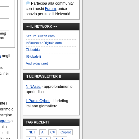
Partecipa alla community
con i nostri
Forum
, unico
spazio per tutto il Network!
~~ IL NETWORK ~~
SecureBulletin.com
inSicurezzaDigitale.com
Ziobudda
k
negli
ilGlobale.it
Androidiani.net
che
ci nei
[[ LE NEWSLETTER ]]
NINAsec
- approfondimento
aperiodico
Il Punto Cyber
- il briefing
nte i
italiano giornaliero
goritmo di
 margine
tagram
o
TAG RECENTI
dotta
.NET
AI
C#
Copilot
diritti
aforma