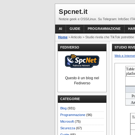
Spcnet.it
Notizie geek e OSS/Linux. Su Telegram: InfoSec ITA
AI
GUIDE
PROGRAMMAZIONE
HA
Home
> Articolo > Studio rivela che TikTok potrebbe
FEDIVERSO
STUDIO RIV
Web e Interne
Questo è un blog nel
Fediverso
CATEGORIE
Blog
(931)
Programmazione
(96)
Microsoft
(75)
Sicurezza
(67)
Guide
(65)