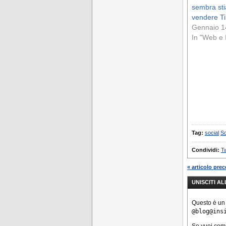
sembra sti
vendere T
Gennaio 1
In "Web e 
Tag:
social
So
Condividi:
Tw
« articolo pre
UNISCITI A
Questo è un
@blog@ins
Se vuoi co