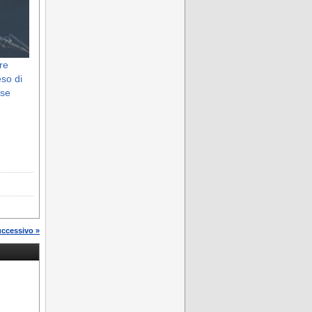
re
so di
ese
uccessivo »
a