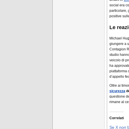
social era co
particolare,
positive sull
Le reazi
Michael Hugh
giungere a u
Contagion Re
studio hanno 
veicolo di p
ha approva
piattaforma 
d’appello fe
Oltre ai tim
sicurezza
de
questione de
rimane al cen
Correlati
Se X non b