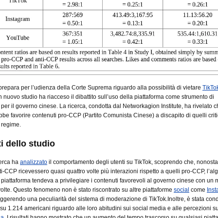
 prepara per l’udienza della Corte Suprema riguardo alla possibilità di vietare
TikTo
un nuovo studio ha riacceso il dibattito sull’uso della piattaforma come strumento di
er il governo cinese. La ricerca, condotta dal Networkagion Institute, ha rivelato 
bbe favorire contenuti pro-CCP (Partito Comunista Cinese) a discapito di quelli criti
l regime.
ti dello studio
cerca ha
analizzato
il comportamento degli utenti su TikTok, scoprendo che, nonosta
i-CCP ricevessero quasi quattro volte più interazioni rispetto a quelli pro-CCP, l’al
a piattaforma tendeva a privilegiare i contenuti favorevoli al governo cinese con un
 volte. Questo fenomeno non è stato riscontrato su altre piattaforme
social
come
Ins
uggerendo una peculiarità del sistema di moderazione di TikTok.Inoltre, è stata con
u 1.214 americani riguardo alle loro abitudini sui social media e alle percezioni sui 
na
. I risultati hanno mostrato che un aumento del tempo trascorso su qualsiasi piatt