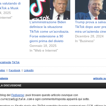
a valutando di
ikTok a Musk
4, 2025
Internet"
L’amministrazione Biden
Trump prova a salva
definisce la situazione
TikTok dopo aver pre
TikTok come un’acrobazia.
mira un’azienda cin
Forse estensione a 90
Dicembre 28, 2024
giorni prima del divieto
In "Business"
Gennaio 18, 2025
In "Web e Internet"
cialmedia
TikTok
itter
|
Facebook
|
LinkedIn
cedente
articolo s
LLA DISCUSSIONE
 blog del
Fediverso
: puoi trovare questo articolo ovunque con
icurezzadigitale.com
e ogni commento/risposta apparirà qui sotto.
mmentare su
Studio rivela che TikTok potrebbe favorire contenuti pro-CCP
, utilizza l