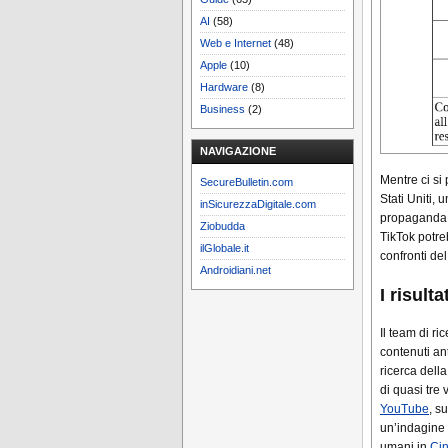
AI
(58)
Web e Internet
(48)
Apple
(10)
Hardware
(8)
Business
(2)
NAVIGAZIONE
Mentre ci si
SecureBulletin.com
Stati Uniti, 
inSicurezzaDigitale.com
propaganda p
Ziobudda
TikTok potre
ilGlobale.it
confronti de
Androidiani.net
I risulta
Il team di ri
contenuti ant
ricerca dell
di quasi tre
YouTube
, s
un’indagine s
umani in
Ci