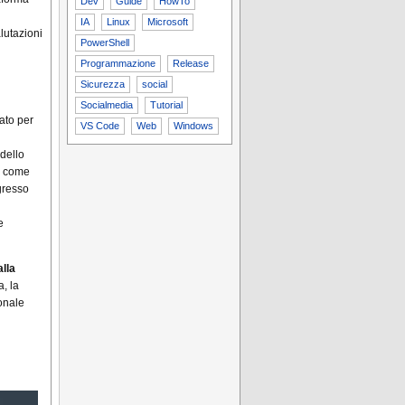
Dev
Guide
HowTo
IA
Linux
Microsoft
lutazioni
PowerShell
Programmazione
Release
Sicurezza
social
Socialmedia
Tutorial
ato per
VS Code
Web
Windows
 dello
ni come
gresso
e
alla
a, la
ionale