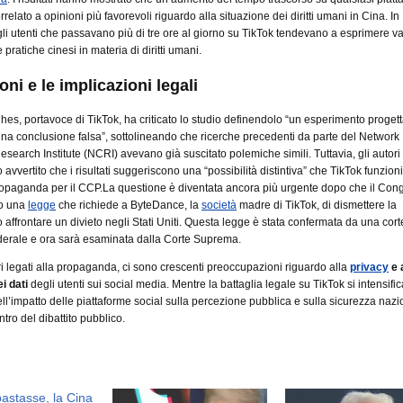
rrelato a opinioni più favorevoli riguardo alla situazione dei diritti umani in Cina. In
 gli utenti che passavano più di tre ore al giorno su TikTok tendevano a esprimere va
e pratiche cinesi in materia di diritti umani.
oni e le implicazioni legali
es, portavoce di TikTok, ha criticato lo studio definendolo “un esperimento progett
na conclusione falsa”, sottolineando che ricerche precedenti da parte del Network
search Institute (NCRI) avevano già suscitato polemiche simili. Tuttavia, gli autori
avvertito che i risultati suggeriscono una “possibilità distintiva” che TikTok funzio
ropaganda per il CCP.La questione è diventata ancora più urgente dopo che il Con
to una
legge
che richiede a ByteDance, la
società
madre di TikTok, di dismettere la
o affrontare un divieto negli Stati Uniti. Questa legge è stata confermata da una cort
derale e ora sarà esaminata dalla Corte Suprema.
ori legati alla propaganda, ci sono crescenti preoccupazioni riguardo alla
privacy
e 
i dati
degli utenti sui social media. Mentre la battaglia legale su TikTok si intensific
ll’impatto delle piattaforme social sulla percezione pubblica e sulla sicurezza naz
tro del dibattito pubblico.
astasse, la Cina