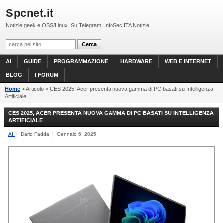
Spcnet.it
Notizie geek e OSS/Linux. Su Telegram: InfoSec ITA Notizie
AI
GUIDE
PROGRAMMAZIONE
HARDWARE
WEB E INTERNET
BLOG
I FORUM
Home
> Articolo > CES 2025, Acer presenta nuova gamma di PC basati su Intelligenza
Artificiale
CES 2025, ACER PRESENTA NUOVA GAMMA DI PC BASATI SU INTELLIGENZA
ARTIFICIALE
AI
| Dario Fadda | Gennaio 6, 2025