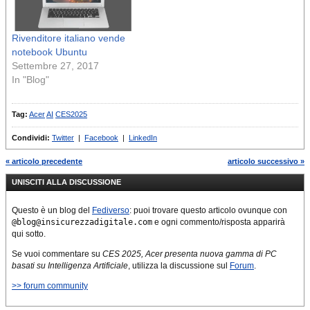
Rivenditore italiano vende
notebook Ubuntu
Settembre 27, 2017
In "Blog"
Tag:
Acer
AI
CES2025
Condividi:
Twitter
|
Facebook
|
LinkedIn
« articolo precedente
articolo successivo »
UNISCITI ALLA DISCUSSIONE
Questo è un blog del
Fediverso
: puoi trovare questo articolo ovunque con
@blog@insicurezzadigitale.com
e ogni commento/risposta apparirà
qui sotto.
Se vuoi commentare su
CES 2025, Acer presenta nuova gamma di PC
basati su Intelligenza Artificiale
, utilizza la discussione sul
Forum
.
>> forum community