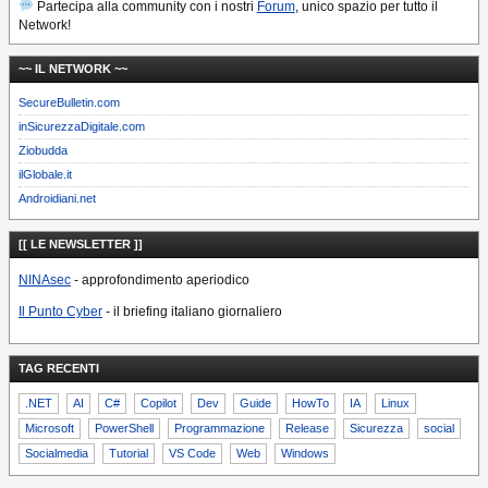
Partecipa alla community con i nostri
Forum
, unico spazio per tutto il
Network!
~~ IL NETWORK ~~
SecureBulletin.com
inSicurezzaDigitale.com
Ziobudda
ilGlobale.it
Androidiani.net
[[ LE NEWSLETTER ]]
NINAsec
- approfondimento aperiodico
Il Punto Cyber
- il briefing italiano giornaliero
TAG RECENTI
.NET
AI
C#
Copilot
Dev
Guide
HowTo
IA
Linux
Microsoft
PowerShell
Programmazione
Release
Sicurezza
social
Socialmedia
Tutorial
VS Code
Web
Windows