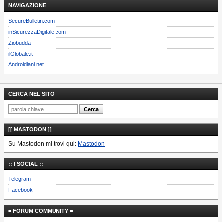
NAVIGAZIONE
SecureBulletin.com
inSicurezzaDigitale.com
Ziobudda
ilGlobale.it
Androidiani.net
CERCA NEL SITO
[[ MASTODON ]]
Su Mastodon mi trovi qui:
Mastodon
:: I SOCIAL ::
Telegram
Facebook
= FORUM COMMUNITY =