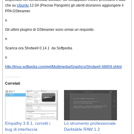
che su
Ubuntu
12.04 (Precise Pangolin) gli utenti dovranno aggiungere il
PPA GStreamer.
n
Gli ultimi plugins di GStreamer sono ormai un requisito.
n
Scarica ora Shotwell 0.14.1 da Softpedia.
n
http://linux.softpedia.com/get/Multimedia/Graphics/Shotwell-48859.shtml
Correlati
Empathy 3.8.1, corretti i
Lo strumento professionale
bug di interfaccia
Darktable RAW 1.2