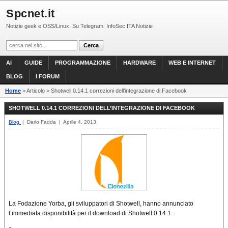
Spcnet.it
Notizie geek e OSS/Linux. Su Telegram: InfoSec ITA Notizie
AI
GUIDE
PROGRAMMAZIONE
HARDWARE
WEB E INTERNET
BLOG
I FORUM
Home
> Articolo > Shotwell 0.14.1 correzioni dell’integrazione di Facebook
SHOTWELL 0.14.1 CORREZIONI DELL’INTEGRAZIONE DI FACEBOOK
Blog
| Dario Fadda | Aprile 4, 2013
La Fodazione Yorba, gli sviluppatori di Shotwell, hanno annunciato
l’immediata disponibilità per il download di Shotwell 0.14.1.