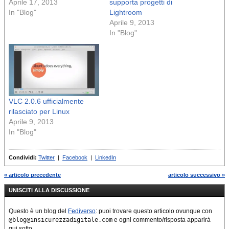
Aprile 17, 2013
supporta progetti di
In "Blog"
Lightroom
Aprile 9, 2013
In "Blog"
VLC 2.0.6 ufficialmente
rilasciato per Linux
Aprile 9, 2013
In "Blog"
Condividi:
Twitter
|
Facebook
|
LinkedIn
« articolo precedente
articolo successivo »
UNISCITI ALLA DISCUSSIONE
Questo è un blog del
Fediverso
: puoi trovare questo articolo ovunque con
@blog@insicurezzadigitale.com
e ogni commento/risposta apparirà
qui sotto.