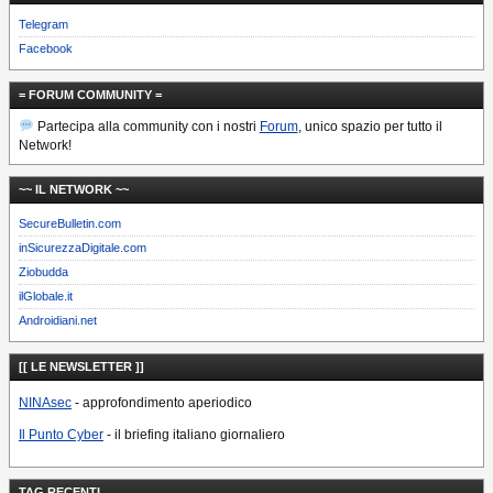
Telegram
Facebook
= FORUM COMMUNITY =
Partecipa alla community con i nostri
Forum
, unico spazio per tutto il
Network!
~~ IL NETWORK ~~
SecureBulletin.com
inSicurezzaDigitale.com
Ziobudda
ilGlobale.it
Androidiani.net
[[ LE NEWSLETTER ]]
NINAsec
- approfondimento aperiodico
Il Punto Cyber
- il briefing italiano giornaliero
TAG RECENTI