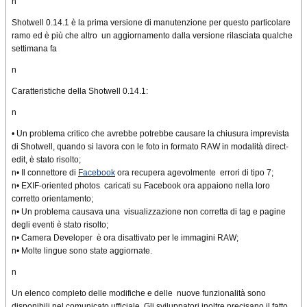
n
Shotwell 0.14.1 è la prima versione di manutenzione per questo particolare
ramo ed è più che altro un aggiornamento dalla versione rilasciata qualche
settimana fa
n
Caratteristiche della Shotwell 0.14.1:
n
• Un problema critico che avrebbe potrebbe causare la chiusura imprevista
di Shotwell, quando si lavora con le foto in formato RAW in modalità direct-
edit, è stato risolto;
n• Il connettore di
Facebook
ora recupera agevolmente errori di tipo 7;
n• EXIF-oriented photos caricati su Facebook ora appaiono nella loro
corretto orientamento;
n• Un problema causava una visualizzazione non corretta di tag e pagine
degli eventi è stato risolto;
n• Camera Developer è ora disattivato per le immagini RAW;
n• Molte lingue sono state aggiornate.
n
Un elenco completo delle modifiche e delle nuove funzionalità sono
disponibili nel comunicato ufficiale. Gli sviluppatori inoltre precisano il fatto