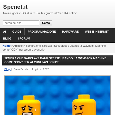
Spcnet.it
Notizie geek e OSS/Linux. Su Telegram: InfoSec ITA Notizie
AI
GUIDE
PROGRAMMAZIONE
HARDWARE
WEB E INTERNET
BLOG
I FORUM
Home
> Articolo > Sembra che Barclays Bank stesse usando la Wayback Machine
come “CDN” per alcuni Javascript
SEMBRA CHE BARCLAYS BANK STESSE USANDO LA WAYBACK MACHINE
COME “CDN” PER ALCUNI JAVASCRIPT
Blog
| Dario Fadda | Luglio 4, 2020