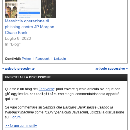
Massiccia operazione di
phishing contro JP Morgan
Chase Bank
Luglio 8, 2020
In "Blog"
Condividi:
Twitter
|
Facebook
|
LinkedIn
« articolo precedente
articolo successivo »
UNISCITI ALLA DISCUSSIONE
Questo è un blog del
Fediverso
: puoi trovare questo articolo ovunque con
@blog@insicurezzadigitale.com
e ogni commento/risposta apparirà
qui sotto.
Se vuoi commentare su
Sembra che Barclays Bank stesse usando la
Wayback Machine come “CDN” per alcuni Javascript
, utilizza la discussione
sul
Forum
.
>> forum community