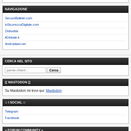
NAVIGAZIONE
SecureBulletin.com
inSicurezzaDigitale.com
Ziobudda
ilGlobale.it
Androidiani.net
CERCA NEL SITO
[[ MASTODON ]]
Su Mastodon mi trovi qui:
Mastodon
:: I SOCIAL ::
Telegram
Facebook
= FORUM COMMUNITY =