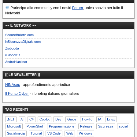
Partecipa alla community con i nostri
Forum
, unico spazio per tutto il
Network!
~~ IL NETWORK ~~
SecureBulletin.com
inSicurezzaDigitale.com
Ziobudda
ilGlobale.it
Androidiani.net
[[ LE NEWSLETTER ]]
NINAsec
- approfondimento aperiodico
Il Punto Cyber
- il briefing italiano giornaliero
TAG RECENTI
.NET
AI
C#
Copilot
Dev
Guide
HowTo
IA
Linux
Microsoft
PowerShell
Programmazione
Release
Sicurezza
social
Socialmedia
Tutorial
VS Code
Web
Windows