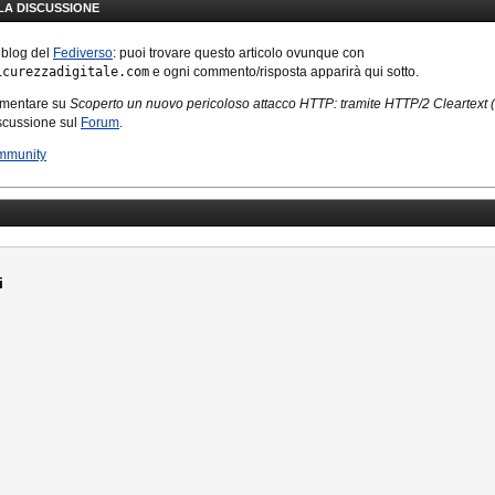
LLA DISCUSSIONE
 blog del
Fediverso
: puoi trovare questo articolo ovunque con
icurezzadigitale.com
e ogni commento/risposta apparirà qui sotto.
mmentare su
Scoperto un nuovo pericoloso attacco HTTP: tramite HTTP/2 Cleartext
iscussione sul
Forum
.
mmunity
i