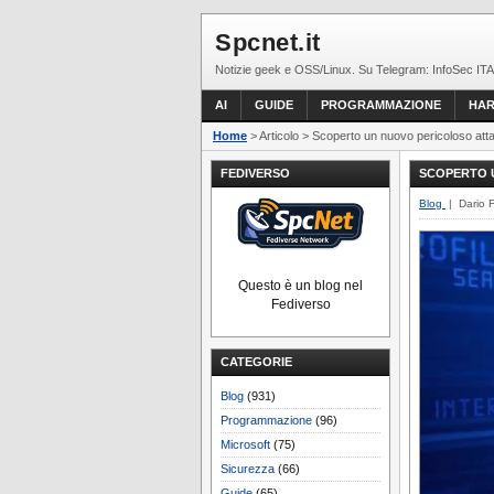
Spcnet.it
Notizie geek e OSS/Linux. Su Telegram: InfoSec ITA
AI
GUIDE
PROGRAMMAZIONE
HA
Home
> Articolo > Scoperto un nuovo pericoloso at
FEDIVERSO
SCOPERTO U
Blog
| Dario 
Questo è un blog nel
Fediverso
CATEGORIE
Blog
(931)
Programmazione
(96)
Microsoft
(75)
Sicurezza
(66)
Guide
(65)