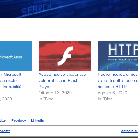
er Microsoft
Adobe risolve una critica
Nuova ricerca dimos
 a rischio:
vulnerabilità in Flash
varianti dell’attacco 
vulnerabilità
Player
richieste HTTP
Ottobre 13, 2020
Agosto 6, 2020
, 2020
In "Blog"
In "Blog"
itter
|
Facebook
|
LinkedIn
cedente
articolo s