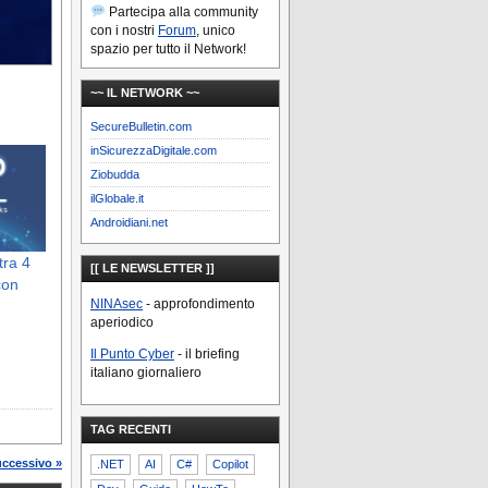
Partecipa alla community
con i nostri
Forum
, unico
spazio per tutto il Network!
~~ IL NETWORK ~~
SecureBulletin.com
inSicurezzaDigitale.com
Ziobudda
ilGlobale.it
Androidiani.net
tra 4
[[ LE NEWSLETTER ]]
con
NINAsec
- approfondimento
aperiodico
Il Punto Cyber
- il briefing
italiano giornaliero
TAG RECENTI
uccessivo »
.NET
AI
C#
Copilot