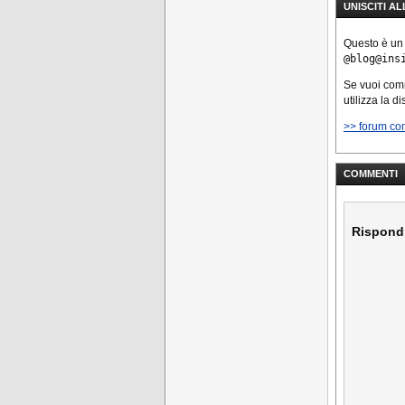
UNISCITI A
Questo è un
@blog@ins
Se vuoi co
utilizza la d
>> forum co
COMMENTI
Rispond