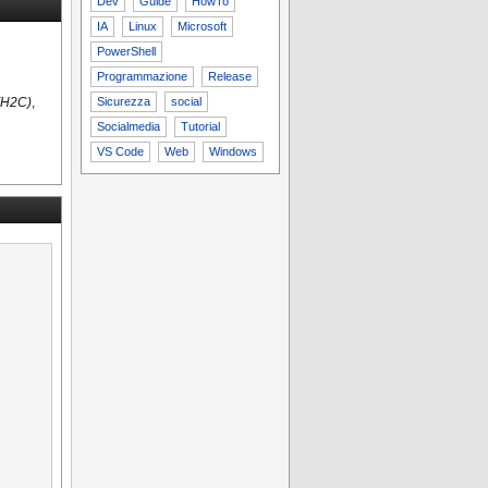
Dev
Guide
HowTo
IA
Linux
Microsoft
PowerShell
Programmazione
Release
Sicurezza
social
 (H2C)
,
Socialmedia
Tutorial
VS Code
Web
Windows