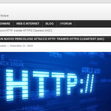
 Notizie
RDWARE
WEB E INTERNET
BLOG
I FORUM
tacco HTTP: tramite HTTP/2 Cleartext (H2C)
N NUOVO PERICOLOSO ATTACCO HTTP: TRAMITE HTTP/2 CLEARTEXT (H2C)
Fadda | Settembre 21, 2020