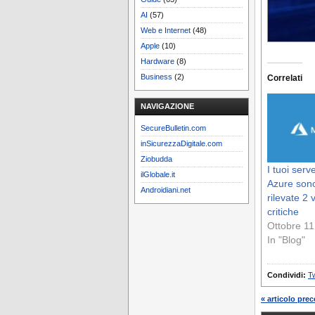
AI
(57)
Web e Internet
(48)
Apple
(10)
Hardware
(8)
Business
(2)
Correlati
NAVIGAZIONE
SecureBulletin.com
inSicurezzaDigitale.com
Ziobudda
I tuoi serv
ilGlobale.it
Azure sono
Androidiani.net
rilevate 2 
critiche
Ottobre 11
In "Blog"
Condividi:
Tw
« articolo pre