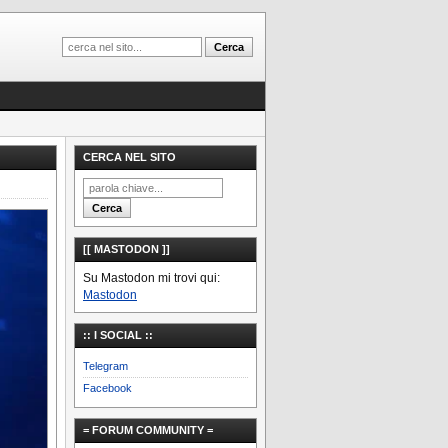
CERCA NEL SITO
[[ MASTODON ]]
Su Mastodon mi trovi qui:
Mastodon
:: I SOCIAL ::
Telegram
Facebook
= FORUM COMMUNITY =