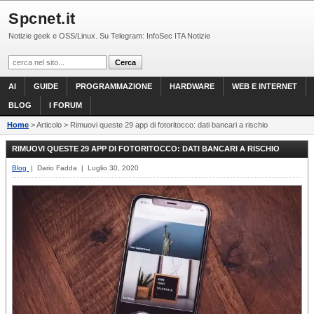
Spcnet.it
Notizie geek e OSS/Linux. Su Telegram: InfoSec ITA Notizie
AI
GUIDE
PROGRAMMAZIONE
HARDWARE
WEB E INTERNET
BLOG
I FORUM
Home
> Articolo > Rimuovi queste 29 app di fotoritocco: dati bancari a rischio
RIMUOVI QUESTE 29 APP DI FOTORITOCCO: DATI BANCARI A RISCHIO
Blog
| Dario Fadda | Luglio 30, 2020