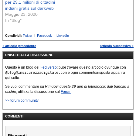
per 29.1 milioni di cittadini
indiani gratis sul darkweb
Maggio 23, 2020
In "Blog"
Condividi:
Twitter
|
Facebook
|
LinkedIn
« articolo precedente
articolo successivo »
UNISCITI ALLA DISCUSSIONE
Questo è un blog del
Fediverso
: puoi trovare questo articolo ovunque con
@blog@insicurezzadigitale.com
e ogni commento/risposta apparirà
qui sotto.
Se vuoi commentare su
Rimuovi queste 29 app di fotoritocco: dati bancari a
rischio
, utilizza la discussione sul
Forum
.
>> forum community
COMMENTI
Rispondi