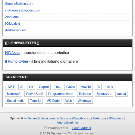
SecureBulletin.com
inSicurezzaDigitale.com
Ziobudda
ilGlobale.it
Androidiani.net
[[ LE NEWSLETTER ]]
NINAsec
- approfondimento aperiodico
Il Punto Cyber
- il briefing italiano giornaliero
TAG RECENTI
.NET
AI
C#
Copilot
Dev
Guide
HowTo
IA
Linux
Microsoft
PowerShell
Programmazione
Release
Sicurezza
social
Socialmedia
Tutorial
VS Code
Web
Windows
Spcnet.it
—
SecureBulletin.com
inSicurezzaDigitale.com
Ziobudda
ilGlobale.it
Androidiani.net
info@spcnet.it |
DarioFadda.it
© 2026 Spcnet.it — Tutti i diritti riservati.