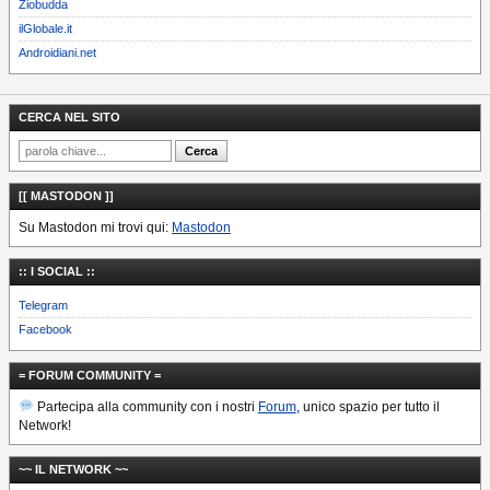
Ziobudda
ilGlobale.it
Androidiani.net
CERCA NEL SITO
[[ MASTODON ]]
Su Mastodon mi trovi qui:
Mastodon
:: I SOCIAL ::
Telegram
Facebook
= FORUM COMMUNITY =
Partecipa alla community con i nostri
Forum
, unico spazio per tutto il
Network!
~~ IL NETWORK ~~