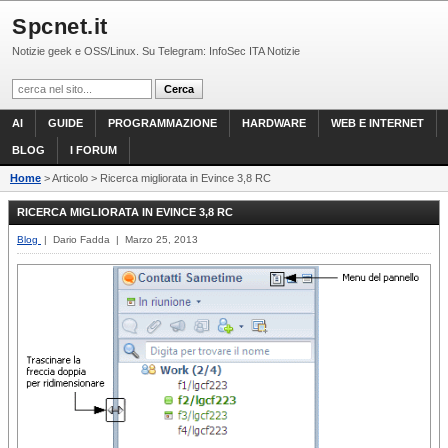
Spcnet.it
Notizie geek e OSS/Linux. Su Telegram: InfoSec ITA Notizie
AI
GUIDE
PROGRAMMAZIONE
HARDWARE
WEB E INTERNET
BLOG
I FORUM
Home
> Articolo > Ricerca migliorata in Evince 3,8 RC
RICERCA MIGLIORATA IN EVINCE 3,8 RC
Blog
| Dario Fadda | Marzo 25, 2013