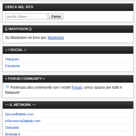
CERCA NEL SITO
[[ MASTODON ]]
Su Mastodon mi trovi qui:
Mastodon
:: I SOCIAL ::
Telegram
Facebook
= FORUM COMMUNITY =
Partecipa alla community con i nostri
Forum
, unico spazio per tutto il
Network!
~~ IL NETWORK ~~
SecureBulletin.com
inSicurezzaDigitale.com
Ziobudda
ilGlobale.it