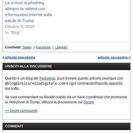
Le e-mail di phishing
attirano le vittime con
informazioni interne sulla
salute di Trump
Ottobre 8, 2020
In "Blog"
Condividi:
Twitter
|
Facebook
|
LinkedIn
« articolo precedente
articolo successivo »
UNISCITI ALLA DISCUSSIONE
Questo è un blog del
Fediverso
: puoi trovare questo articolo ovunque con
@blog@insicurezzadigitale.com
e ogni commento/risposta apparirà
qui sotto.
Se vuoi commentare su
Reddit colpito da un hack coordinato che promuove
la rielezione di Trump
, utilizza la discussione sul
Forum
.
>> forum community
COMMENTI