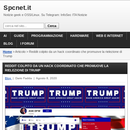
Spcnet.it
Notizie geek e OSS/Linux. Su Telegram: InfoSec ITA Notizie
AI
GUIDE
PROGRAMMAZIONE
HARDWARE
WEB E INTERNET
BLOG
I FORUM
Home
> Articolo > Reddit colpito da un hack coordinato che promuove la rielezione di
Trump
REDDIT COLPITO DA UN HACK COORDINATO CHE PROMUOVE LA
RIELEZIONE DI TRUMP
Blog
| Dario Fadda | Agosto 8, 2020