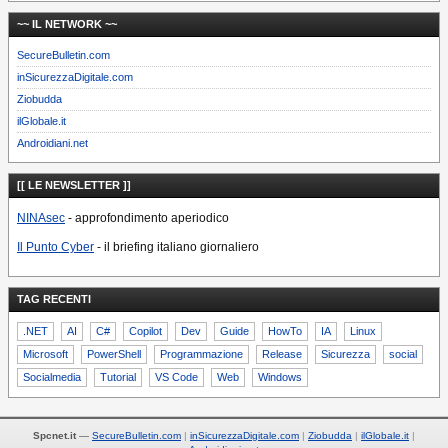
~~ IL NETWORK ~~
SecureBulletin.com
inSicurezzaDigitale.com
Ziobudda
ilGlobale.it
Androidiani.net
[[ LE NEWSLETTER ]]
NINAsec
- approfondimento aperiodico
Il Punto Cyber
- il briefing italiano giornaliero
TAG RECENTI
.NET
AI
C#
Copilot
Dev
Guide
HowTo
IA
Linux
Microsoft
PowerShell
Programmazione
Release
Sicurezza
social
Socialmedia
Tutorial
VS Code
Web
Windows
Spcnet.it
—
SecureBulletin.com
inSicurezzaDigitale.com
Ziobudda
ilGlobale.it