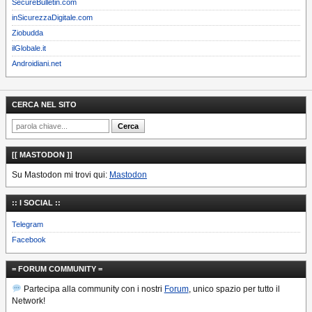
SecureBulletin.com
inSicurezzaDigitale.com
Ziobudda
ilGlobale.it
Androidiani.net
CERCA NEL SITO
[[ MASTODON ]]
Su Mastodon mi trovi qui:
Mastodon
:: I SOCIAL ::
Telegram
Facebook
= FORUM COMMUNITY =
Partecipa alla community con i nostri
Forum
, unico spazio per tutto il
Network!