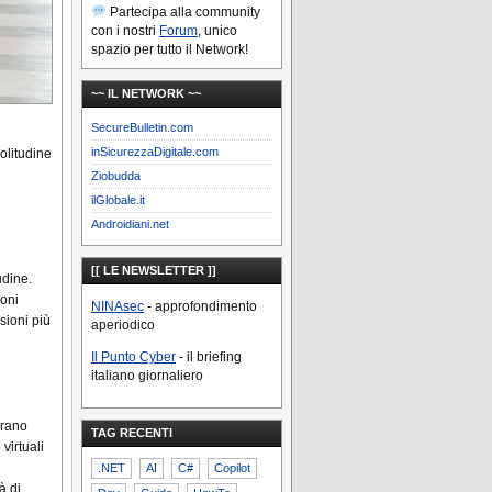
Partecipa alla community
con i nostri
Forum
, unico
spazio per tutto il Network!
~~ IL NETWORK ~~
SecureBulletin.com
inSicurezzaDigitale.com
olitudine
Ziobudda
ilGlobale.it
Androidiani.net
[[ LE NEWSLETTER ]]
udine.
ioni
NINAsec
- approfondimento
sioni più
aperiodico
Il Punto Cyber
- il briefing
italiano giornaliero
erano
TAG RECENTI
virtuali
.NET
AI
C#
Copilot
à di