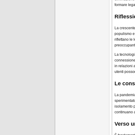
formare legam
Riflessi
La crescente 
populismo e 
riflettano l
preoccupante
La tecnologi
connessione 
in relazioni 
utenti posso
Le cons
La pandemi
sperimentato
isolamento p
continuano a
Verso u