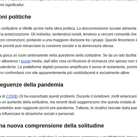
i significativi.
oni politiche
solitudine si riflette anche nella sfera politica. La disconnessione sociale alimenta 
la polarizzazione. Gli individui, sentendosi isolati, tendono a cercare comunità che
e loro convinzioni, portando a una maggiore divisione tra i gruppi. Questo fenomeno 
 poiché può minacciare la coesione sociale e la democrazia stessa.
a gioca un ruolo ambivalente nella questione della solitudine. Se da un lato facilita
attraverso i
social
media, dall’altro crea un’illusione di vicinanza che spesso non s
autentiche. Le piattaforme digitali possono amplificare il senso di isolamento, poiché
no confrontarsi con vite apparentemente più soddisfacenti e socialmente attive.
eguenze della pandemia
a di
COVID
-19 ha esacerbato questi problemi. Durante il lockdown, molti american
 un aumento della solitudine, ma recenti studi suggeriscono che questa ondata di
otrebbe aver raggiunto picchi pre-pandemia. Tuttavia, le cicatrici lasciate dalla p
 influenzare le dinamiche sociali e personali.
na nuova comprensione della solitudine