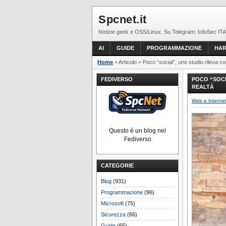
Spcnet.it
Notizie geek e OSS/Linux. Su Telegram: InfoSec ITA
AI
GUIDE
PROGRAMMAZIONE
HA
Home
> Articolo > Poco “social”, uno studio rileva co
FEDIVERSO
POCO “SOCI
REALTÀ
Web e Interne
Questo è un blog nel
Fediverso
CATEGORIE
Blog
(931)
Programmazione
(96)
Microsoft
(75)
Sicurezza
(66)
Guide
(65)