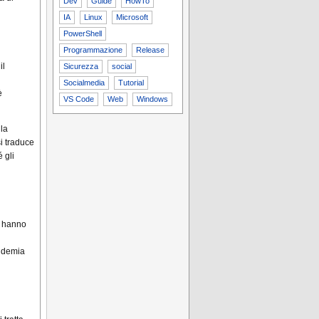
Dev
Guide
HowTo
IA
Linux
Microsoft
PowerShell
Programmazione
Release
il
Sicurezza
social
Socialmedia
Tutorial
è
VS Code
Web
Windows
 la
i traduce
 gli
i hanno
andemia