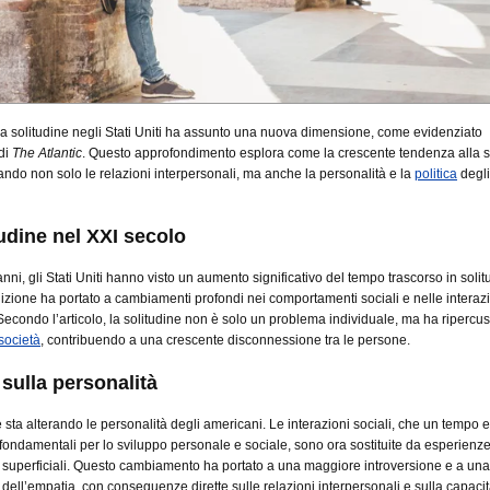
a solitudine negli Stati Uniti ha assunto una nuova dimensione, come evidenziato
di
The Atlantic
. Questo approfondimento esplora come la crescente tendenza alla s
zando non solo le relazioni interpersonali, ma anche la personalità e la
politica
degli
udine nel XXI secolo
anni, gli Stati Uniti hanno visto un aumento significativo del tempo trascorso in solit
zione ha portato a cambiamenti profondi nei comportamenti sociali e nelle interaz
Secondo l’articolo, la solitudine non è solo un problema individuale, ma ha ripercus
società
, contribuendo a una crescente disconnessione tra le persone.
sulla personalità
e sta alterando le personalità degli americani. Le interazioni sociali, che un tempo 
fondamentali per lo sviluppo personale e sociale, sono ora sostituite da esperienze 
i superficiali. Questo cambiamento ha portato a una maggiore introversione e a una
dell’empatia, con conseguenze dirette sulle relazioni interpersonali e sulla capacit