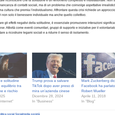
le riconoscere che la solitudine è un fenomeno complesso e multifattoriale. Non si
mancanza di contatti sociali, ma di un problema che coinvolge aspettative irrealistic
na cultura che premia l’individualismo. Affrontare questa crisi richiede un approccio
i non solo il benessere individuale ma anche quello collettivo.
re gli effetti negativi della solitudine, è essenziale promuovere interazioni significa
e. Attività come eventi comunitari, gruppi di supporto e iniziative per il volontariat
re a ricostruire legami sociali e a ridurre il senso di isolamento.
 e solitudine
Trump prova a salvare
Mark Zuckerberg di
 equilibrio tra
TikTok dopo aver preso di
Facebook ha parlato
e e rischio
mira un’azienda cinese
Robert Mueller
2025
Dicembre 28, 2024
Aprile 11, 2018
Internet"
In "Business"
In "Blog"
litica
social
Socialmedia
società