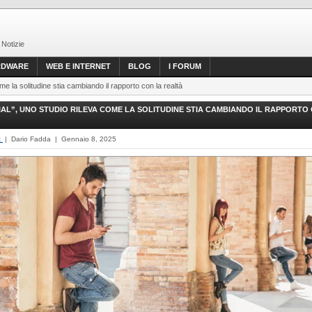
 Notizie
RDWARE
WEB E INTERNET
BLOG
I FORUM
me la solitudine stia cambiando il rapporto con la realtà
AL”, UNO STUDIO RILEVA COME LA SOLITUDINE STIA CAMBIANDO IL RAPPORTO
t
| Dario Fadda | Gennaio 8, 2025