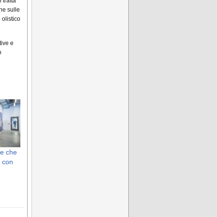
 tratta
he sulle
 olistico
tive e
o
ce che
 con