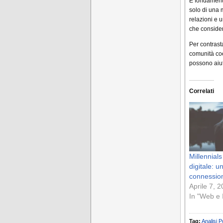
È fondamenta
solo di una 
relazioni e u
che consider
Per contrasta
comunità coes
possono aiuta
Correlati
Millennials
digitale: un
connession
Aprile 7, 
In "Web e 
Tag:
Analisi
Po