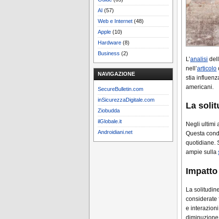
AI
(57)
Web e Internet
(48)
Apple
(10)
Hardware
(8)
Business
(2)
L’
analisi
dell
nell’
articolo
NAVIGAZIONE
stia influen
americani.
SecureBulletin.com
inSicurezzaDigitale.com
La solit
Ziobudda
ilGlobale.it
Negli ultimi 
Androidiani.net
Questa condi
quotidiane. 
ampie sulla
Impatto 
La solitudin
considerate 
e interazion
diminuzione 