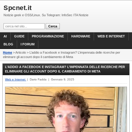
Spcnet.it
Notizie geek e OSS/Linux. Su Telegram: InfoSec ITA Notizie
AI
GUIDE
PROGRAMMAZIONE
HARDWARE
WEB E INTERNET
BLOG
I FORUM
Home
> Articolo > L’addio a Facebook e Instagram? L’impennata delle ricerche per
eliminare gli account dopo il cambiamento di Meta
L’ADDIO A FACEBOOK E INSTAGRAM? L’IMPENNATA DELLE RICERCHE PER
ELIMINARE GLI ACCOUNT DOPO IL CAMBIAMENTO DI META
Web e Internet
| Dario Fadda | Gennaio 9, 2025