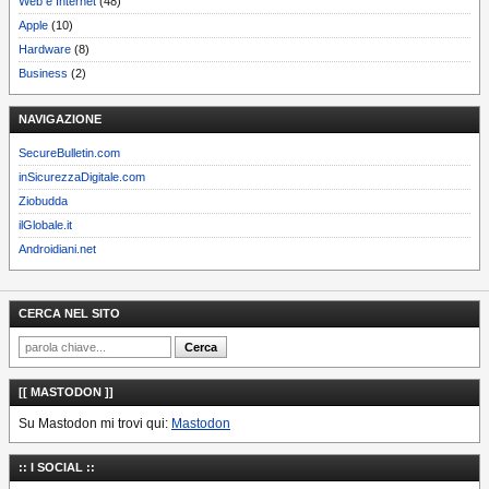
Web e Internet
(48)
Apple
(10)
Hardware
(8)
Business
(2)
NAVIGAZIONE
SecureBulletin.com
inSicurezzaDigitale.com
Ziobudda
ilGlobale.it
Androidiani.net
CERCA NEL SITO
[[ MASTODON ]]
Su Mastodon mi trovi qui:
Mastodon
:: I SOCIAL ::