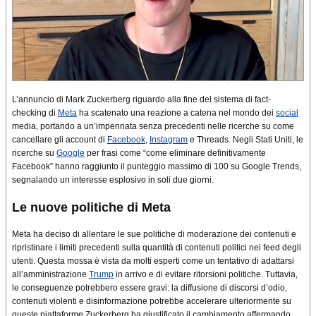
L’annuncio di Mark Zuckerberg riguardo alla fine del sistema di fact-
checking di
Meta
ha scatenato una reazione a catena nel mondo dei
social
media, portando a un’impennata senza precedenti nelle ricerche su come
cancellare gli account di
Facebook
,
Instagram
e Threads. Negli Stati Uniti, le
ricerche su
Google
per frasi come “come eliminare definitivamente
Facebook” hanno raggiunto il punteggio massimo di 100 su Google Trends,
segnalando un interesse esplosivo in soli due giorni.
Le nuove politiche di Meta
Meta ha deciso di allentare le sue politiche di moderazione dei contenuti e
ripristinare i limiti precedenti sulla quantità di contenuti politici nei feed degli
utenti. Questa mossa è vista da molti esperti come un tentativo di adattarsi
all’amministrazione
Trump
in arrivo e di evitare ritorsioni politiche. Tuttavia,
le conseguenze potrebbero essere gravi: la diffusione di discorsi d’odio,
contenuti violenti e disinformazione potrebbe accelerare ulteriormente su
queste piattaforme.Zuckerberg ha giustificato il cambiamento affermando