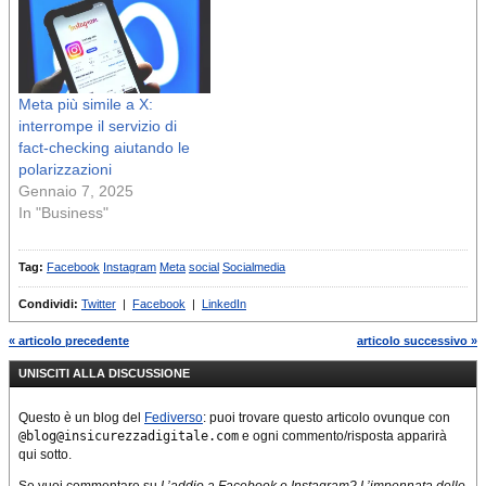
Meta più simile a X:
interrompe il servizio di
fact-checking aiutando le
polarizzazioni
Gennaio 7, 2025
In "Business"
Tag:
Facebook
Instagram
Meta
social
Socialmedia
Condividi:
Twitter
|
Facebook
|
LinkedIn
« articolo precedente
articolo successivo »
UNISCITI ALLA DISCUSSIONE
Questo è un blog del
Fediverso
: puoi trovare questo articolo ovunque con
@blog@insicurezzadigitale.com
e ogni commento/risposta apparirà
qui sotto.