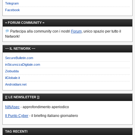
Telegram
Facebook
= FORUM COMMUNITY =
Partecipa alla community con i nostri
Forum
, unico spazio per tutto il
Network!
~~ IL NETWORK ~~
SecureBulletin.com
inSicurezzaDigitale.com
Ziobudda
ilGlobale.it
Androidiani.net
[[ LE NEWSLETTER ]]
NINAsec
- approfondimento aperiodico
Il Punto Cyber
- il briefing italiano giornaliero
TAG RECENTI