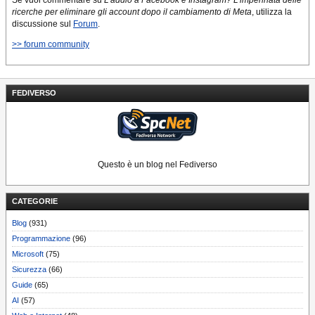
Se vuoi commentare su
L’addio a Facebook e Instagram? L’impennata delle
ricerche per eliminare gli account dopo il cambiamento di Meta
, utilizza la
discussione sul
Forum
.
>> forum community
FEDIVERSO
Questo è un blog nel Fediverso
CATEGORIE
Blog
(931)
Programmazione
(96)
Microsoft
(75)
Sicurezza
(66)
Guide
(65)
AI
(57)