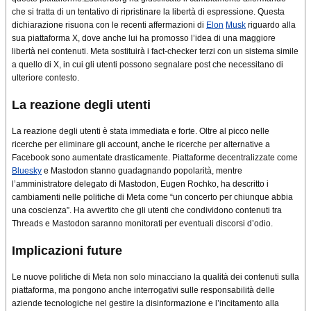
che si tratta di un tentativo di ripristinare la libertà di espressione. Questa
dichiarazione risuona con le recenti affermazioni di
Elon
Musk
riguardo alla
sua piattaforma X, dove anche lui ha promosso l’idea di una maggiore
libertà nei contenuti. Meta sostituirà i fact-checker terzi con un sistema simile
a quello di X, in cui gli utenti possono segnalare post che necessitano di
ulteriore contesto.
La reazione degli utenti
La reazione degli utenti è stata immediata e forte. Oltre al picco nelle
ricerche per eliminare gli account, anche le ricerche per alternative a
Facebook sono aumentate drasticamente. Piattaforme decentralizzate come
Bluesky
e Mastodon stanno guadagnando popolarità, mentre
l’amministratore delegato di Mastodon, Eugen Rochko, ha descritto i
cambiamenti nelle politiche di Meta come “un concerto per chiunque abbia
una coscienza”. Ha avvertito che gli utenti che condividono contenuti tra
Threads e Mastodon saranno monitorati per eventuali discorsi d’odio.
Implicazioni future
Le nuove politiche di Meta non solo minacciano la qualità dei contenuti sulla
piattaforma, ma pongono anche interrogativi sulle responsabilità delle
aziende tecnologiche nel gestire la disinformazione e l’incitamento alla