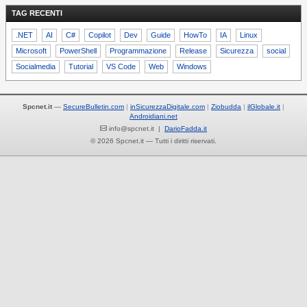
TAG RECENTI
.NET
AI
C#
Copilot
Dev
Guide
HowTo
IA
Linux
Microsoft
PowerShell
Programmazione
Release
Sicurezza
social
Socialmedia
Tutorial
VS Code
Web
Windows
Spcnet.it
—
SecureBulletin.com
inSicurezzaDigitale.com
Ziobudda
ilGlobale.it
Androidiani.net
info@spcnet.it |
DarioFadda.it
© 2026 Spcnet.it — Tutti i diritti riservati.