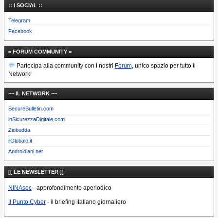
:: I SOCIAL ::
Telegram
Facebook
= FORUM COMMUNITY =
Partecipa alla community con i nostri
Forum
, unico spazio per tutto il
Network!
~~ IL NETWORK ~~
SecureBulletin.com
inSicurezzaDigitale.com
Ziobudda
ilGlobale.it
Androidiani.net
[[ LE NEWSLETTER ]]
NINAsec
- approfondimento aperiodico
Il Punto Cyber
- il briefing italiano giornaliero