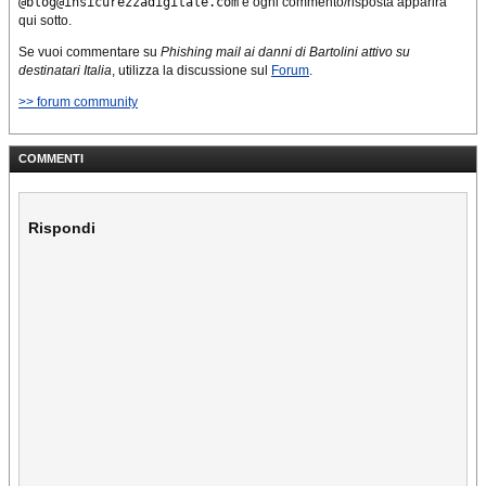
@blog@insicurezzadigitale.com
e ogni commento/risposta apparirà
qui sotto.
Se vuoi commentare su
Phishing mail ai danni di Bartolini attivo su
destinatari Italia
, utilizza la discussione sul
Forum
.
>> forum community
COMMENTI
Rispondi