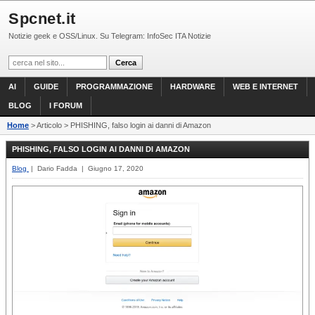
Spcnet.it
Notizie geek e OSS/Linux. Su Telegram: InfoSec ITA Notizie
AI
GUIDE
PROGRAMMAZIONE
HARDWARE
WEB E INTERNET
BLOG
I FORUM
Home
> Articolo > PHISHING, falso login ai danni di Amazon
PHISHING, FALSO LOGIN AI DANNI DI AMAZON
Blog
| Dario Fadda | Giugno 17, 2020