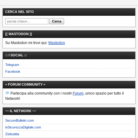
CERCA NEL SITO
[[ MASTODON ]]
Su Mastodon mi trovi qui:
Mastodon
:: I SOCIAL ::
Telegram
Facebook
= FORUM COMMUNITY =
Partecipa alla community con i nostri
Forum
, unico spazio per tutto il
Network!
~~ IL NETWORK ~~
SecureBulletin.com
inSicurezzaDigitale.com
Ziobudda