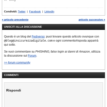
Condividi:
Twitter
|
Facebook
|
LinkedIn
« articolo precedente
articolo successivo »
UNISCITI ALLA DISCUSSIONE
Questo è un blog del
Fediverso
: puoi trovare questo articolo ovunque con
@blog@insicurezzadigitale.com
e ogni commento/risposta apparirà
qui sotto.
Se vuoi commentare su
PHISHING, falso login ai danni di Amazon
, utilizza
la discussione sul
Forum
.
>> forum community
COMMENTI
Rispondi