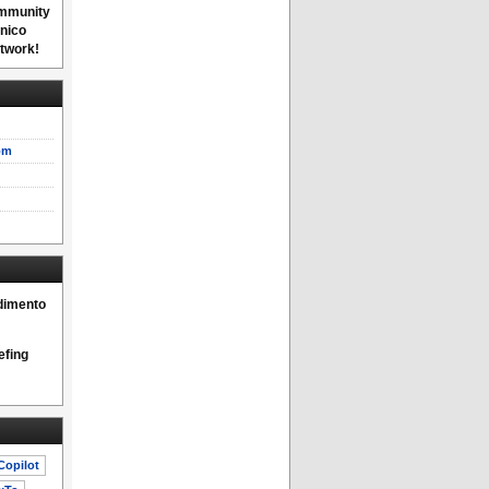
ommunity
unico
etwork!
om
dimento
iefing
Copilot