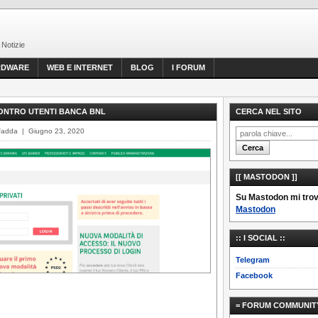
 Notizie
RDWARE
WEB E INTERNET
BLOG
I FORUM
ONTRO UTENTI BANCA BNL
CERCA NEL SITO
Fadda | Giugno 23, 2020
[[ MASTODON ]]
Su Mastodon mi trovi
Mastodon
:: I SOCIAL ::
Telegram
Facebook
= FORUM COMMUNIT