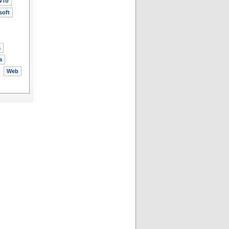
wTo
soft
a
a
Web