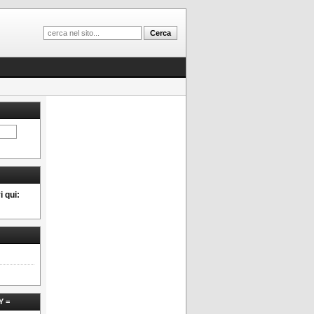
 qui:
Y =