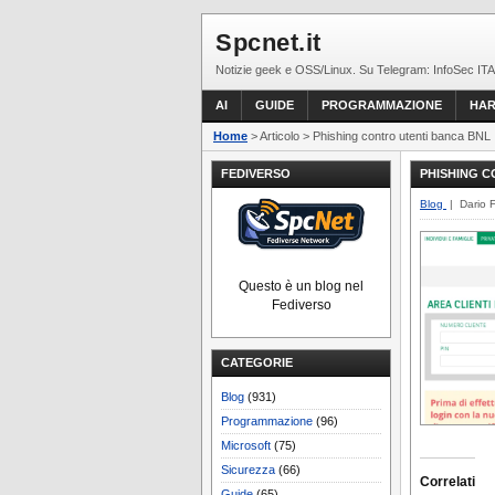
Spcnet.it
Notizie geek e OSS/Linux. Su Telegram: InfoSec ITA
AI
GUIDE
PROGRAMMAZIONE
HA
Home
> Articolo > Phishing contro utenti banca BNL
FEDIVERSO
PHISHING C
Blog
| Dario 
Questo è un blog nel
Fediverso
CATEGORIE
Blog
(931)
Programmazione
(96)
Microsoft
(75)
Sicurezza
(66)
Correlati
Guide
(65)