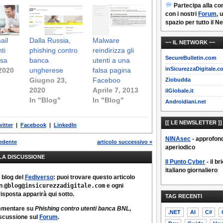
Partecipa alla c
con i nostri
Forum
, 
spazio per tutto il N
ail
Dalla Russia,
Malware
~~ IL NETWORK ~~
ti
phishing contro
reindirizza gli
SecureBulletin.com
esa
banca
utenti a una
inSicurezzaDigitale.c
 2020
ungherese
falsa pagina
Giugno 23,
Faceboo
Ziobudda
2020
Aprile 7, 2013
ilGlobale.it
In "Blog"
In "Blog"
Androidiani.net
[[ LE NEWSLETTER ]]
witter
|
Facebook
|
LinkedIn
NINAsec
- approfon
cedente
articolo successivo »
aperiodico
LLA DISCUSSIONE
Il Punto Cyber
- il br
italiano giornaliero
 blog del
Fediverso
: puoi trovare questo articolo
on
@blog@insicurezzadigitale.com
e ogni
sposta apparirà qui sotto.
TAG RECENTI
mmentare su
Phishing contro utenti banca BNL
,
.NET
AI
C#
discussione sul
Forum
.