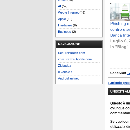
AI
(57)
Web e Internet
(48)
Apple
(10)
Phishing m
Hardware
(8)
contro uten
Business
(2)
Banca Int
Luglio 6,
NAVIGAZIONE
In "Blog"
SecureBulletin.com
inSicurezzaDigitale.com
Ziobudda
ilGlobale.it
Condividi:
T
Androidiani.net
« articolo pre
UNISCITI A
Questo è un
ovunque c
commento/ri
Se vuoi co
utilizza la 