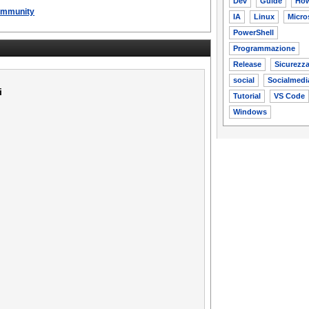
Dev
Guide
Ho
ommunity
IA
Linux
Micro
PowerShell
Programmazione
Release
Sicurezz
social
Socialmedi
i
Tutorial
VS Code
Windows