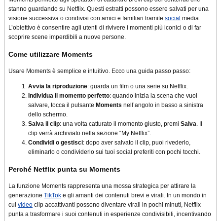
stanno guardando su Netflix. Questi estratti possono essere salvati per una
visione successiva o condivisi con amici e familiari tramite
social
media.
L’obiettivo è consentire agli utenti di rivivere i momenti più iconici o di far
scoprire scene imperdibili a nuove persone.
Come utilizzare Moments
Usare Moments è semplice e intuitivo. Ecco una guida passo passo:
Avvia la riproduzione
: guarda un film o una serie su Netflix.
Individua il momento perfetto
: quando inizia la scena che vuoi
salvare, tocca il pulsante
Moments
nell’angolo in basso a sinistra
dello schermo.
Salva il clip
: una volta catturato il momento giusto, premi
Salva
. Il
clip verrà archiviato nella sezione “My Netflix”.
Condividi o gestisci
: dopo aver salvato il clip, puoi rivederlo,
eliminarlo o condividerlo sui tuoi social preferiti con pochi tocchi.
Perché Netflix punta su Moments
La funzione Moments rappresenta una mossa strategica per attirare la
generazione
TikTok
e gli amanti dei contenuti brevi e virali. In un mondo in
cui
video
clip accattivanti possono diventare virali in pochi minuti, Netflix
punta a trasformare i suoi contenuti in esperienze condivisibili, incentivando