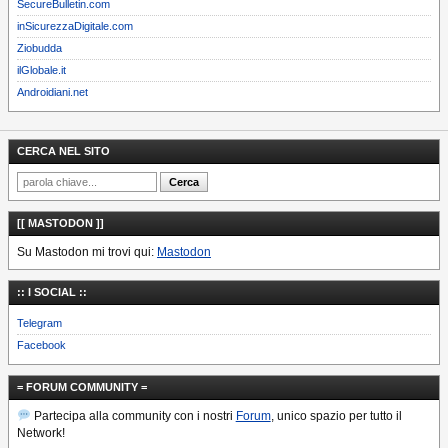
SecureBulletin.com
inSicurezzaDigitale.com
Ziobudda
ilGlobale.it
Androidiani.net
CERCA NEL SITO
[[ MASTODON ]]
Su Mastodon mi trovi qui:
Mastodon
:: I SOCIAL ::
Telegram
Facebook
= FORUM COMMUNITY =
Partecipa alla community con i nostri
Forum
, unico spazio per tutto il
Network!