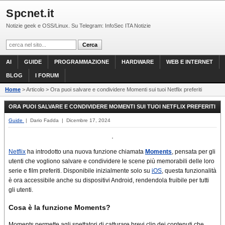
Spcnet.it
Notizie geek e OSS/Linux. Su Telegram: InfoSec ITA Notizie
AI
GUIDE
PROGRAMMAZIONE
HARDWARE
WEB E INTERNET
BLOG
I FORUM
Home
> Articolo > Ora puoi salvare e condividere Momenti sui tuoi Netflix preferiti
ORA PUOI SALVARE E CONDIVIDERE MOMENTI SUI TUOI NETFLIX PREFERITI
Guide
| Dario Fadda | Dicembre 17, 2024
Netflix
ha introdotto una nuova funzione chiamata
Moments
, pensata per gli
utenti che vogliono salvare e condividere le scene più memorabili delle loro
serie e film preferiti. Disponibile inizialmente solo su
iOS
, questa funzionalità
è ora accessibile anche su dispositivi Android, rendendola fruibile per tutti
gli utenti.
Cosa è la funzione Moments?
Moments permette agli spettatori di catturare brevi clip dei contenuti che