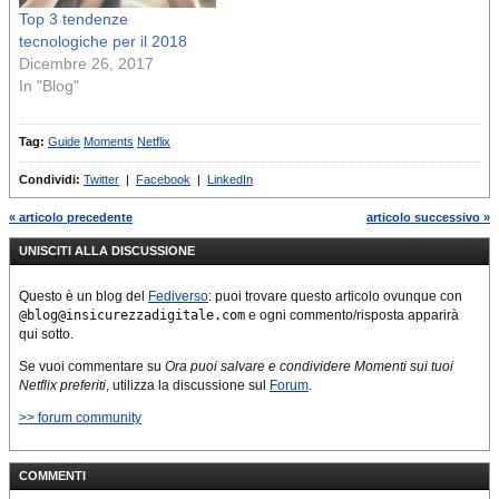
Top 3 tendenze
tecnologiche per il 2018
Dicembre 26, 2017
In "Blog"
Tag:
Guide
Moments
Netflix
Condividi:
Twitter
|
Facebook
|
LinkedIn
« articolo precedente
articolo successivo »
UNISCITI ALLA DISCUSSIONE
Questo è un blog del
Fediverso
: puoi trovare questo articolo ovunque con
@blog@insicurezzadigitale.com
e ogni commento/risposta apparirà
qui sotto.
Se vuoi commentare su
Ora puoi salvare e condividere Momenti sui tuoi
Netflix preferiti
, utilizza la discussione sul
Forum
.
>> forum community
COMMENTI