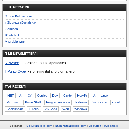
~~ IL NETWORK ~~
SecureBulletin.com
inSicurezzaDigitale.com
Ziobudda
ilGlobale.it
Androidiani.net
[[ LE NEWSLETTER ]]
NINAsec
- approfondimento aperiodico
Il Punto Cyber
- il briefing italiano giornaliero
TAG RECENTI
.NET
AI
C#
Copilot
Dev
Guide
HowTo
IA
Linux
Microsoft
PowerShell
Programmazione
Release
Sicurezza
social
Socialmedia
Tutorial
VS Code
Web
Windows
Spcnet.it
—
SecureBulletin.com
inSicurezzaDigitale.com
Ziobudda
ilGlobale.it