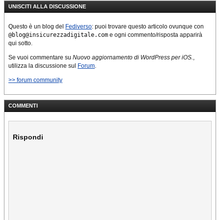
UNISCITI ALLA DISCUSSIONE
ridisegnata, probabilmente
in…
Questo è un blog del
Fediverso
: puoi trovare questo articolo ovunque con
@blog@insicurezzadigitale.com
e ogni commento/risposta apparirà
qui sotto.
Se vuoi commentare su
Nuovo aggiornamento di WordPress per iOS.
,
utilizza la discussione sul
Forum
.
>> forum community
COMMENTI
Rispondi