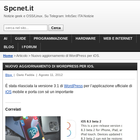
Spcnet.it
Notizie geek e OSS/Linux. Su Telegram: InfoSec ITA Notizie
AI
GUIDE
PROGRAMMAZIONE
HARDWARE
WEB E INTERNET
BLOG
I FORUM
Home
> Articolo > Nuovo aggiornamento di WordPress per iOS.
NUOVO AGGIORNAMENTO DI WORDPRESS PER IOS.
Blog
| Dario Fadda | Agosto 11, 2012
É stata rilasciata la versione 3.1 di
WordPress
per l’applicazione ufficiale di
iOS
mobile e porta con sé un importante
Correlati