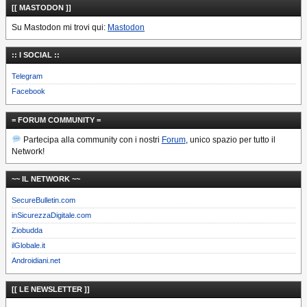
[[ MASTODON ]]
Su Mastodon mi trovi qui:
Mastodon
:: I SOCIAL ::
Telegram
Facebook
= FORUM COMMUNITY =
Partecipa alla community con i nostri
Forum
, unico spazio per tutto il
Network!
~~ IL NETWORK ~~
SecureBulletin.com
inSicurezzaDigitale.com
Ziobudda
ilGlobale.it
Androidiani.net
[[ LE NEWSLETTER ]]