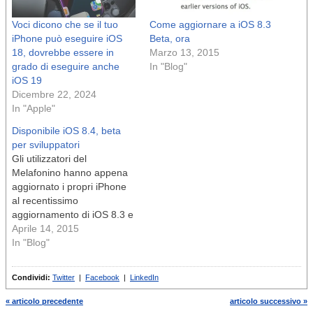
Voci dicono che se il tuo
Come aggiornare a iOS 8.3
iPhone può eseguire iOS
Beta, ora
18, dovrebbe essere in
Marzo 13, 2015
grado di eseguire anche
In "Blog"
iOS 19
Dicembre 22, 2024
In "Apple"
Disponibile iOS 8.4, beta
per sviluppatori
Gli utilizzatori del
Melafonino hanno appena
aggiornato i propri iPhone
al recentissimo
aggiornamento di iOS 8.3 e
oggi è già disponibile, solo
Aprile 14, 2015
in versione di prova per gli
In "Blog"
sviluppatori, la prossima
8.4. n Tra le novità di
Condividi:
Twitter
|
Facebook
|
LinkedIn
questa futura (forse tra un
mese) release c’è l’app
« articolo precedente
articolo successivo »
Musica, completamente