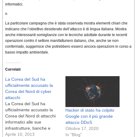
informatici.
n
La particolare campagna che è stata osservata mostra elementi chiari che
indicano che l’obiettivo desiderato dell’attacco è di lingua italiana. Mostra
anche interessanti somiglianze con le tecniche adottate durante le recenti
operazioni contro il settore manifatturiero italiano, che, anche se non
confermato, suggerisce che potrebbero esserci ancora operazioni in corso a
basso impatto ambientale.
Correlati
La Corea del Sud ha
ufficialmente accusato la
Corea del Nord di cyber
attacchi
La Corea del Sud ha
ufficialmente accusato la
Hacker di stato ha colpito
Corea del Nord di attacchi
Google con il più grande
informatici alle sue
attacco DDoS
infrastrutture, banche e
Ottobre 17, 2020
diverse aziende. Mentre in
Aprile 10, 2013
In "Blog"