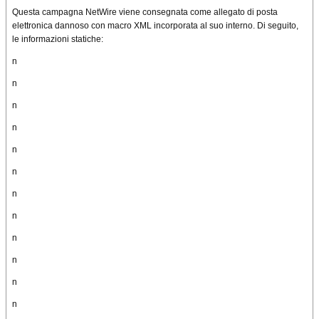
Questa campagna NetWire viene consegnata come allegato di posta
elettronica dannoso con macro XML incorporata al suo interno. Di seguito,
le informazioni statiche:
n
n
n
n
n
n
n
n
n
n
n
n