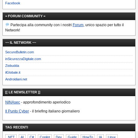
Facebook
= FORUM COMMUNITY =
Partecipa alla community con i nostri
Forum
, unico spazio per tutto il
Network!
~~ IL NETWORK ~~
SecureBulletin.com
inSicurezzaDigitale.com
Ziobudda
ilGlobale.it
Androidiani.net
[[ LE NEWSLETTER ]]
NINAsec
- approfondimento aperiodico
Il Punto Cyber
- il briefing italiano giornaliero
TAG RECENTI
.NET
AI
C#
Copilot
Dev
Guide
HowTo
IA
Linux