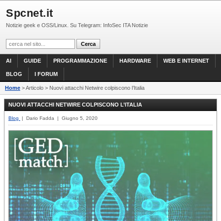
Spcnet.it
Notizie geek e OSS/Linux. Su Telegram: InfoSec ITA Notizie
AI
GUIDE
PROGRAMMAZIONE
HARDWARE
WEB E INTERNET
BLOG
I FORUM
Home
> Articolo > Nuovi attacchi Netwire colpiscono l’Italia
NUOVI ATTACCHI NETWIRE COLPISCONO L’ITALIA
Blog
| Dario Fadda | Giugno 5, 2020