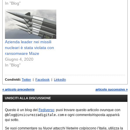
passato il fatto che la Corea
In "Blog"
del Nord stesse dietro agli
attacchi veniva detto in
maniera implicita, ora la
Corea del Sud l’ha
affermato apertamente. n
L’indagine…
Azienda leader nei missili
nucleari è stata violata con
ransomware Maze
Giugno 4, 2020
In "Blog"
Condividi:
Twitter
|
Facebook
|
LinkedIn
« articolo precedente
articolo successivo »
UNISCITI ALLA DISCUSSIONE
Questo è un blog del
Fediverso
: puoi trovare questo articolo ovunque con
@blog@insicurezzadigitale.com
e ogni commento/risposta apparirà
qui sotto.
Se vuoi commentare su
Nuovi attacchi Netwire colpiscono l’Italia
, utilizza la