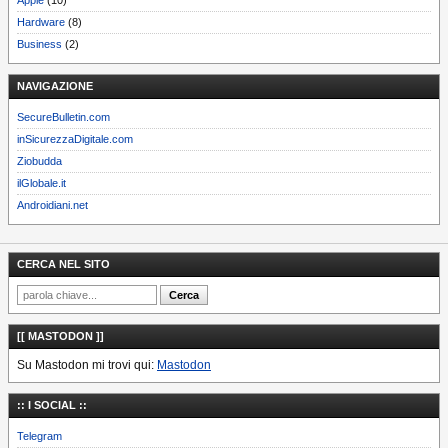
Hardware
(8)
Business
(2)
NAVIGAZIONE
SecureBulletin.com
inSicurezzaDigitale.com
Ziobudda
ilGlobale.it
Androidiani.net
CERCA NEL SITO
[[ MASTODON ]]
Su Mastodon mi trovi qui:
Mastodon
:: I SOCIAL ::
Telegram