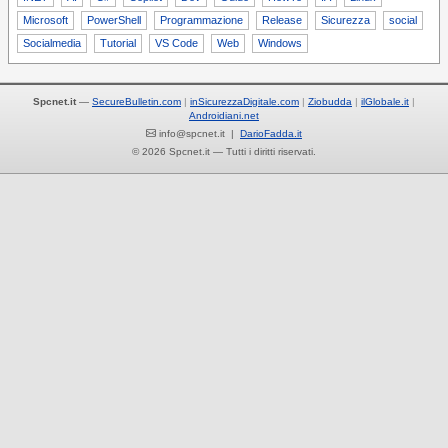
Microsoft
PowerShell
Programmazione
Release
Sicurezza
social
Socialmedia
Tutorial
VS Code
Web
Windows
Spcnet.it
—
SecureBulletin.com
inSicurezzaDigitale.com
Ziobudda
ilGlobale.it
Androidiani.net
info@spcnet.it |
DarioFadda.it
© 2026 Spcnet.it — Tutti i diritti riservati.