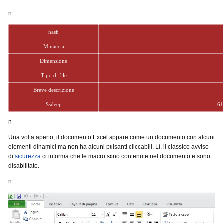
n
hash
Minaccia
Dimensione
Tipo di file
Breve descrizione
Ssdeep
61
n
Una volta aperto, il documento Excel appare come un documento con alcuni
elementi dinamici ma non ha alcuni pulsanti cliccabili. Lì, il classico avviso
di
sicurezza
ci informa che le macro sono contenute nel documento e sono
disabilitate.
n