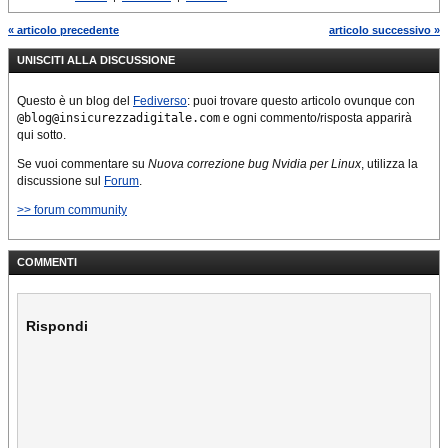
« articolo precedente
articolo successivo »
UNISCITI ALLA DISCUSSIONE
Questo è un blog del
Fediverso
: puoi trovare questo articolo ovunque con
@blog@insicurezzadigitale.com
e ogni commento/risposta apparirà
qui sotto.
Se vuoi commentare su
Nuova correzione bug Nvidia per Linux
, utilizza la
discussione sul
Forum
.
>> forum community
COMMENTI
Rispondi