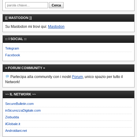
[[ MASTODON ]]
Su Mastodon mi trovi qui:
Mastodon
:: I SOCIAL ::
Telegram
Facebook
= FORUM COMMUNITY =
Partecipa alla community con i nostri
Forum
, unico spazio per tutto il
Network!
~~ IL NETWORK ~~
SecureBulletin.com
inSicurezzaDigitale.com
Ziobudda
ilGlobale.it
Androidiani.net