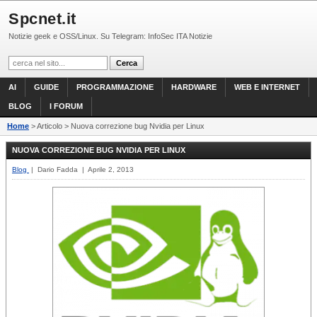
Spcnet.it
Notizie geek e OSS/Linux. Su Telegram: InfoSec ITA Notizie
AI
GUIDE
PROGRAMMAZIONE
HARDWARE
WEB E INTERNET
BLOG
I FORUM
Home
> Articolo > Nuova correzione bug Nvidia per Linux
NUOVA CORREZIONE BUG NVIDIA PER LINUX
Blog
| Dario Fadda | Aprile 2, 2013