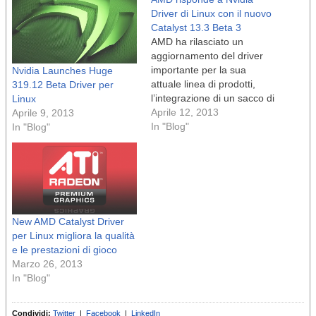
Driver di Linux con il nuovo
Catalyst 13.3 Beta 3
AMD ha rilasciato un
aggiornamento del driver
importante per la sua
Nvidia Launches Huge
attuale linea di prodotti,
319.12 Beta Driver per
l’integrazione di un sacco di
Linux
correzioni per Team
Aprile 12, 2013
Aprile 9, 2013
Fortress 2 e altri titoli
In "Blog"
In "Blog"
importanti. n Questo driver
AMD Beta arriva poco dopo
che Nvidia ha lanciato un
enorme aggiornamento.
Potrebbe essere solo una
coincidenza, ma…
New AMD Catalyst Driver
per Linux migliora la qualità
e le prestazioni di gioco
Marzo 26, 2013
In "Blog"
Condividi:
Twitter
|
Facebook
|
LinkedIn