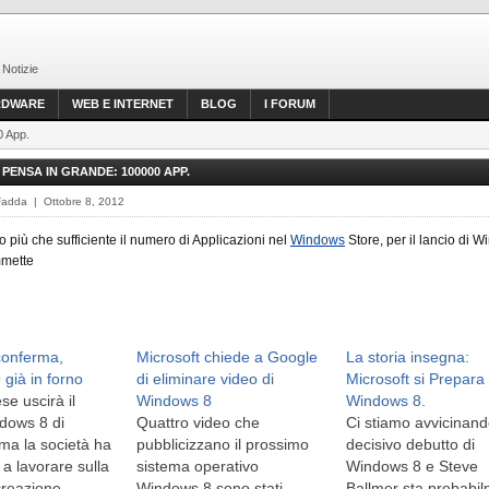
 Notizie
RDWARE
WEB E INTERNET
BLOG
I FORUM
0 App.
PENSA IN GRANDE: 100000 APP.
Fadda | Ottobre 8, 2012
o più che sufficiente il numero di Applicazioni nel
Windows
Store, per il lancio di 
mette
conferma,
Microsoft chiede a Google
La storia insegna:
già in forno
di eliminare video di
Microsoft si Prepara
e uscirà il
Windows 8
Windows 8.
dows 8 di
Quattro video che
Ci stiamo avvicinand
 ma la società ha
pubblicizzano il prossimo
decisivo debutto di
o a lavorare sulla
sistema operativo
Windows 8 e Steve
creazione,
Windows 8 sono stati
Ballmer sta probabi