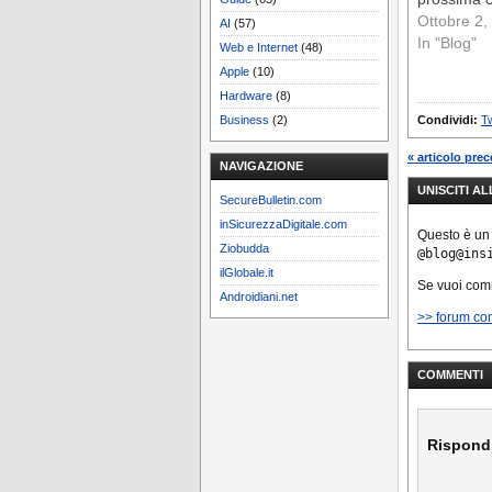
Ottobre 2,
AI
(57)
In "Blog"
Web e Internet
(48)
Apple
(10)
Hardware
(8)
Business
(2)
Condividi:
Tw
« articolo pre
NAVIGAZIONE
UNISCITI A
SecureBulletin.com
inSicurezzaDigitale.com
Questo è un
Ziobudda
@blog@ins
ilGlobale.it
Se vuoi co
Androidiani.net
>> forum co
COMMENTI
Rispond