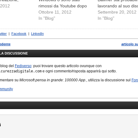
 2012
rimossi da Youtube dopo
lavorando al suo dis
che Microsoft ha informato
Ottobre 11, 2012
Windows 8
Settembre 20, 2012
In "Blog"
In "Blog"
itter
|
Facebook
|
LinkedIn
cedente
articolo s
LLA DISCUSSIONE
 blog del
Fediverso
: puoi trovare questo articolo ovunque con
icurezzadigitale.com
e ogni commento/risposta apparirà qui sotto.
mmentare su
Microsoft pensa in grande: 100000 App.
, utilizza la discussione sul
For
mmunity
i