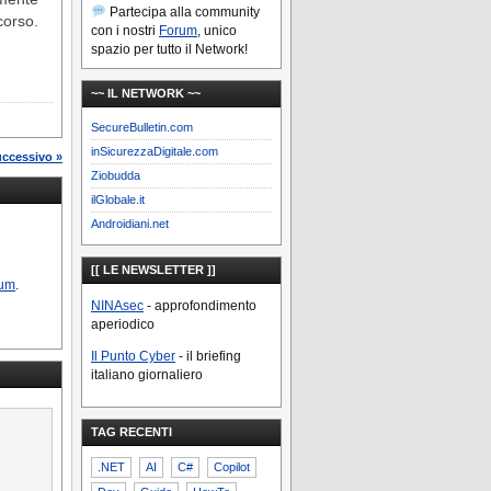
Partecipa alla community
corso.
con i nostri
Forum
, unico
spazio per tutto il Network!
~~ IL NETWORK ~~
SecureBulletin.com
inSicurezzaDigitale.com
uccessivo »
Ziobudda
ilGlobale.it
Androidiani.net
[[ LE NEWSLETTER ]]
um
.
NINAsec
- approfondimento
aperiodico
Il Punto Cyber
- il briefing
italiano giornaliero
TAG RECENTI
.NET
AI
C#
Copilot