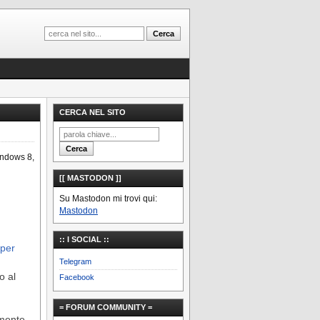
CERCA NEL SITO
Windows 8,
[[ MASTODON ]]
Su Mastodon mi trovi qui:
Mastodon
:: I SOCIAL ::
 per
Telegram
o al
Facebook
= FORUM COMMUNITY =
lmente