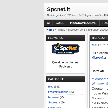
Spcnet.it
Notizie geek e OSS/Linux. Su Telegram: InfoSec ITA
AI
GUIDE
PROGRAMMAZIONE
HA
Home
> Articolo > Microsoft pensa in grande: 10000
FEDIVERSO
MICROSOFT 
Blog
| Dario 
Pur ritenend
Microsoft
am
Questo è un blog nel
Fediverso
Correlati
Microsoft 
CATEGORIE
Windows 9 
Blog
(931)
Questo mes
Programmazione
(96)
nuovo Win
Microsoft
(75)
Microsoft,
Sicurezza
(66)
già iniziat
prossima 
Guide
(65)