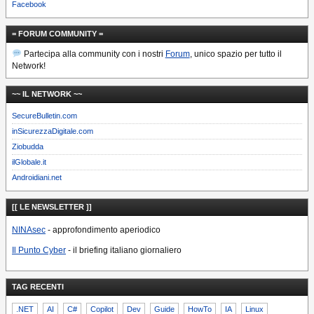
Facebook
= FORUM COMMUNITY =
Partecipa alla community con i nostri
Forum
, unico spazio per tutto il
Network!
~~ IL NETWORK ~~
SecureBulletin.com
inSicurezzaDigitale.com
Ziobudda
ilGlobale.it
Androidiani.net
[[ LE NEWSLETTER ]]
NINAsec
- approfondimento aperiodico
Il Punto Cyber
- il briefing italiano giornaliero
TAG RECENTI
.NET
AI
C#
Copilot
Dev
Guide
HowTo
IA
Linux