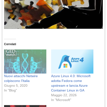
Correlati
Nuovi attacchi Netwire
Azure Linux 4.0: Microsoft
colpiscono l’Italia
adotta Fedora come
Giugno 5, 2020
upstream e lancia Azure
In "Blog"
Container Linux in GA
Maggio 22, 2026
In "Microsoft"