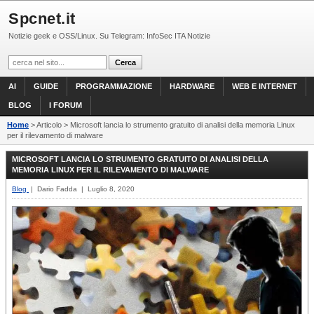
Spcnet.it
Notizie geek e OSS/Linux. Su Telegram: InfoSec ITA Notizie
AI
GUIDE
PROGRAMMAZIONE
HARDWARE
WEB E INTERNET
BLOG
I FORUM
Home
> Articolo > Microsoft lancia lo strumento gratuito di analisi della memoria Linux
per il rilevamento di malware
MICROSOFT LANCIA LO STRUMENTO GRATUITO DI ANALISI DELLA
MEMORIA LINUX PER IL RILEVAMENTO DI MALWARE
Blog
| Dario Fadda | Luglio 8, 2020