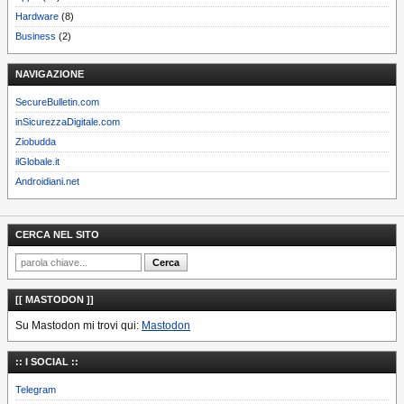
Hardware
(8)
Business
(2)
NAVIGAZIONE
SecureBulletin.com
inSicurezzaDigitale.com
Ziobudda
ilGlobale.it
Androidiani.net
CERCA NEL SITO
[[ MASTODON ]]
Su Mastodon mi trovi qui:
Mastodon
:: I SOCIAL ::
Telegram