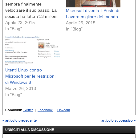
sembra finalmente
velocizare il suo passo. La
Microsoft diventa il Posto di
società ha fatto 713 milioni
Lavoro migliore del mondo
dollari dalla vendita di
Aprile 23, 2015
Aprile 25, 2015
Surface nell’ultimo
In "Blog"
In "Blog"
trimestre, secondo il suo
ultimo rapporto sui ricavi ,
un 44 per cento in
più rispetto allo scorso
anno. E sì, è attribuibile
gran parte al Surface Pro…
Utenti Linux contro
Microsoft per le restrizioni
di Windows 8
Marzo 26, 2013
In "Blog"
Condividi:
Twitter
|
Facebook
|
LinkedIn
« articolo precedente
articolo successivo »
UNISCITI ALLA DISCUSSIONE