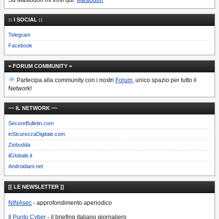
:: I SOCIAL ::
Telegram
Facebook
= FORUM COMMUNITY =
Partecipa alla community con i nostri
Forum
, unico spazio per tutto il
Network!
~~ IL NETWORK ~~
SecureBulletin.com
inSicurezzaDigitale.com
Ziobudda
ilGlobale.it
Androidiani.net
[[ LE NEWSLETTER ]]
NINAsec
- approfondimento aperiodico
Il Punto Cyber
- il briefing italiano giornaliero