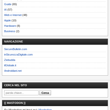
Guide
(65)
AI
(57)
Web e Internet
(48)
Apple
(10)
Hardware
(8)
Business
(2)
NAVIGAZIONE
SecureBulletin.com
inSicurezzaDigitale.com
Ziobudda
ilGlobale.it
Androidiani.net
CERCA NEL SITO
[[ MASTODON ]]
Su Mastodon mi trovi qui:
Mastodon