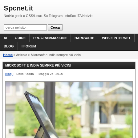
Spcnet.it
Notizie geek e OSS/Linux. Su Telegram: InfoSec ITA Notizie
AI
GUIDE
PROGRAMMAZIONE
HARDWARE
WEB E INTERNET
BLOG
I FORUM
Home
> Articolo > Microsoft e India sempre più vicini
MICROSOFT E INDIA SEMPRE PIÙ VICINI
Blog
| Dario Fadda | Maggio 25, 2015