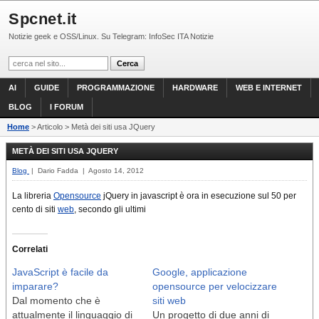
Spcnet.it
Notizie geek e OSS/Linux. Su Telegram: InfoSec ITA Notizie
AI
GUIDE
PROGRAMMAZIONE
HARDWARE
WEB E INTERNET
BLOG
I FORUM
Home
> Articolo > Metà dei siti usa JQuery
METÀ DEI SITI USA JQUERY
Blog
| Dario Fadda | Agosto 14, 2012
La libreria
Opensource
jQuery in javascript è ora in esecuzione sul 50 per
cento di siti
web
, secondo gli ultimi
Correlati
JavaScript è facile da
Google, applicazione
imparare?
opensource per velocizzare
Dal momento che è
siti web
attualmente il linguaggio di
Un progetto di due anni di