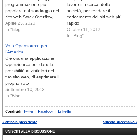
programmazione più
lavoro in ricerca, della
popolare dal sondaggio del
società, per rendere il
sito web Stack Overflow,
caricamento dei siti web più
potresti esserti chiesto:
Aprile 25, 2020
rapido,
JavaScript è facile da
In "Blog"
Ottobre 11, 2012
imparare? Mentre ho
In "Blog"
incontrato sviluppatori web
Voto Opensource per
su Quora e nei forum che
l’America
affermano che puoi
C’è ora una applicazione
imparare facilmente
OpenSource per dare la
JavaScript, la verità è che
possibilità ai visitatori del
JavaScript è un…
tuo sito web, di esprimere il
proprio voto
Settembre 10, 2012
In "Blog"
Condividi:
Twitter
|
Facebook
|
LinkedIn
« articolo precedente
articolo successivo »
UNISCITI ALLA DISCUSSIONE