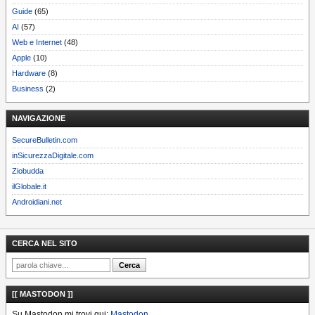
Guide
(65)
AI
(57)
Web e Internet
(48)
Apple
(10)
Hardware
(8)
Business
(2)
NAVIGAZIONE
SecureBulletin.com
inSicurezzaDigitale.com
Ziobudda
ilGlobale.it
Androidiani.net
CERCA NEL SITO
[[ MASTODON ]]
Su Mastodon mi trovi qui:
Mastodon