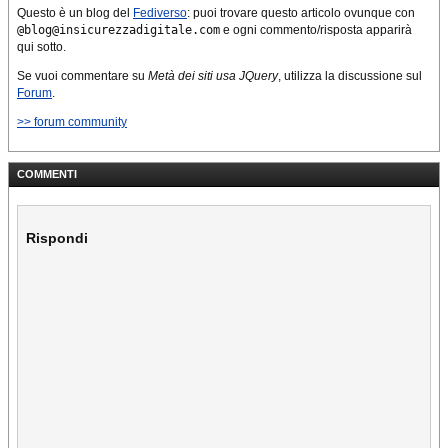
Questo è un blog del
Fediverso
: puoi trovare questo articolo ovunque con
@blog@insicurezzadigitale.com
e ogni commento/risposta apparirà
qui sotto.
Se vuoi commentare su
Metà dei siti usa JQuery
, utilizza la discussione sul
Forum
.
>> forum community
COMMENTI
Rispondi