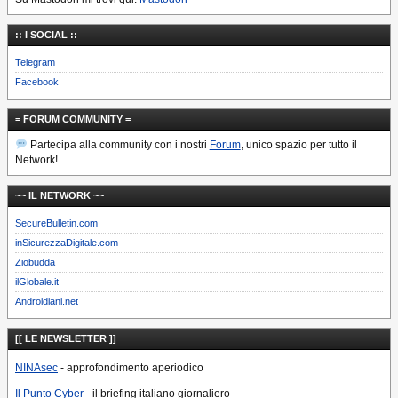
:: I SOCIAL ::
Telegram
Facebook
= FORUM COMMUNITY =
Partecipa alla community con i nostri
Forum
, unico spazio per tutto il
Network!
~~ IL NETWORK ~~
SecureBulletin.com
inSicurezzaDigitale.com
Ziobudda
ilGlobale.it
Androidiani.net
[[ LE NEWSLETTER ]]
NINAsec
- approfondimento aperiodico
Il Punto Cyber
- il briefing italiano giornaliero