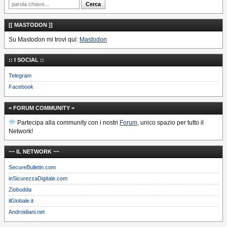
[[ MASTODON ]]
Su Mastodon mi trovi qui:
Mastodon
:: I SOCIAL ::
Telegram
Facebook
= FORUM COMMUNITY =
Partecipa alla community con i nostri
Forum
, unico spazio per tutto il
Network!
~~ IL NETWORK ~~
SecureBulletin.com
inSicurezzaDigitale.com
Ziobudda
ilGlobale.it
Androidiani.net