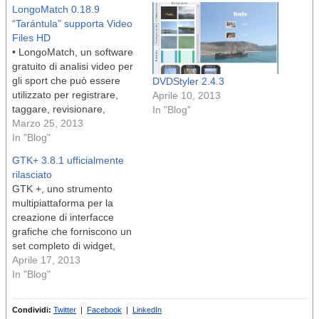
LongoMatch 0.18.9
“Tarántula” supporta Video
Files HD
• LongoMatch, un software
gratuito di analisi video per
gli sport che può essere
DVDStyler 2.4.3
utilizzato per registrare,
Aprile 10, 2013
taggare, revisionare,
In "Blog"
disegnare, editare video,
Marzo 25, 2013
per giochi e analisi in tempo
In "Blog"
reale, è ora alla versione
GTK+ 3.8.1 ufficialmente
0.18.9. n LongoMatch
rilasciato
0.18.9 è stato
GTK +, uno strumento
soprannominato “Tarantula”
multipiattaforma per la
dagli sviluppatori e porta
creazione di interfacce
alcune modifiche e
grafiche che forniscono un
miglioramenti. Come…
set completo di widget,
adatto per completare suite
Aprile 17, 2013
di applicazioni, è ora alla
In "Blog"
versione 3.8.1. n Secondo
gli sviluppatori, GTK + 3.8.1
Condividi:
Twitter
|
Facebook
|
LinkedIn
include nuove funzionalità e