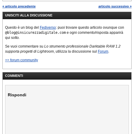
parecchi aggiornamenti.
« articolo precedente
articolo successivo »
Questa è ora una versione
UNISCITI ALLA DISCUSSIONE
stabile ed è…
Questo è un blog del
Fediverso
: puoi trovare questo articolo ovunque con
@blog@insicurezzadigitale.com
e ogni commento/risposta apparirà
qui sotto.
Se vuoi commentare su
Lo strumento professionale Darktable RAW 1.2
supporta progetti di Lightroom
, utilizza la discussione sul
Forum
.
>> forum community
COMMENTI
Rispondi