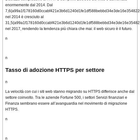
enormemente dal 2014. Dal
7,6{a99a1f178160d0ccabf421e3b6d1240d1fe1df588bebbd34e3de16e354822
nel 2014 è cresciuto al
31,5{a99a1f178160d0ccabf421e3b6d1240d1fe1df588bebbd34e3de16e35482
nel 2017, rendendo la tendenza più chiara che mai: il web sicuro è il futuro.
n
n
Tasso di adozione HTTPS per settore
n
La velocità con cui i siti web stanno migrando su HTTPS differisce anche dal
settore coinvolto.
Tra le aziende Fortune 500, i settori Servizi finanziari e
Finanza sembrano essere all’avanguardia nel movimento di migrazione
HTTPS.
n
n