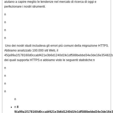
aiutano a capire meglio le tendenze nel mercato di ricerca di oggi e
perfezionare i nostri strumenti.
n
n
n
n
Uno dei nostri studi includeva gli errori più comuni della migrazione HTTPS.
Abbiamo analizzato 100.000 siti Web, il
45{a99a1f178160d0ccabf421e3b6d1240d1fe1df588bebbd34e3de16e354822
dei quali supporta HTTPS e abbiamo visto le seguenti statistiche:
n
n
n
n
n
n
n
Il
9{a99a1f178160d0ccabf421e3b6d1240d1fe1df588bebbd34e3de16e