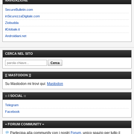
NAVIGAZIONE
SecureBulletin.com
inSicurezzaDigitale.com
Ziobudda
ilGlobale.it
Androidiani.net
CERCA NEL SITO
[[ MASTODON ]]
Su Mastodon mi trovi qui:
Mastodon
:: I SOCIAL ::
Telegram
Facebook
= FORUM COMMUNITY =
Partecipa alla community con i nostri
Forum
, unico spazio per tutto il