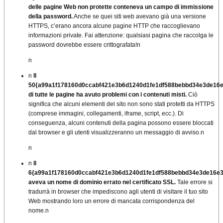
delle pagine Web non protette conteneva un campo di immissione
della password.
Anche se quei siti web avevano già una versione
HTTPS, c’erano ancora alcune pagine HTTP che raccoglievano
informazioni private.
Fai attenzione: qualsiasi pagina che raccolga le
password dovrebbe essere crittografata!
n
n
n
Il
50{a99a1f178160d0ccabf421e3b6d1240d1fe1df588bebbd34e3de16
di tutte le pagine ha avuto problemi con i contenuti misti.
Ciò
significa che alcuni elementi del sito non sono stati protetti da HTTPS
(comprese immagini, collegamenti, iframe, script, ecc.). Di
conseguenza, alcuni contenuti della pagina possono essere bloccati
dal browser e gli utenti visualizzeranno un messaggio di avviso.
n
n
n
Il
6{a99a1f178160d0ccabf421e3b6d1240d1fe1df588bebbd34e3de16e
aveva un nome di dominio errato nel certificato SSL.
Tale errore si
tradurrà in browser che impediscono agli utenti di visitare il tuo sito
Web mostrando loro un errore di mancata corrispondenza del
nome.
n