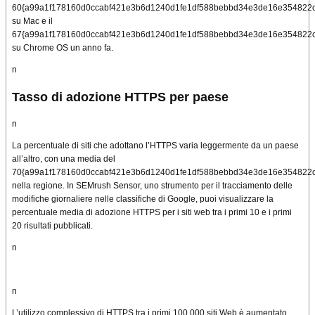
60{a99a1f178160d0ccabf421e3b6d1240d1fe1df588bebbd34e3de16e354822
su Mac e il
67{a99a1f178160d0ccabf421e3b6d1240d1fe1df588bebbd34e3de16e354822
su Chrome OS un anno fa.
n
Tasso di adozione HTTPS per paese
n
La percentuale di siti che adottano l’HTTPS varia leggermente da un paese
all’altro, con una media del
70{a99a1f178160d0ccabf421e3b6d1240d1fe1df588bebbd34e3de16e354822
nella regione.
In SEMrush Sensor, uno strumento per il tracciamento delle
modifiche giornaliere nelle classifiche di Google, puoi visualizzare la
percentuale media di adozione HTTPS per i siti web tra i primi 10 e i primi
20 risultati pubblicati.
n
n
L’utilizzo complessivo di HTTPS tra i primi 100.000 siti Web è aumentato