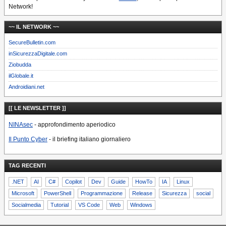
Network!
~~ IL NETWORK ~~
SecureBulletin.com
inSicurezzaDigitale.com
Ziobudda
ilGlobale.it
Androidiani.net
[[ LE NEWSLETTER ]]
NINAsec
- approfondimento aperiodico
Il Punto Cyber
- il briefing italiano giornaliero
TAG RECENTI
.NET
AI
C#
Copilot
Dev
Guide
HowTo
IA
Linux
Microsoft
PowerShell
Programmazione
Release
Sicurezza
social
Socialmedia
Tutorial
VS Code
Web
Windows