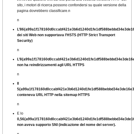
sito, i motori di ricerca possono confondersi su quale versione della
pagina dovrebbero classificare.
n
n
L’86{a99a1f178160d0ccabf421e3b6d1240d1fe1df588bebbd34e3de1
dei siti Web non supportava l’HSTS (HTTP Strict Transport
Security)
n
L’8{a99a1f178160d0ccabf421e3b6d1240d1fe1df588bebbd34e3de16
non ha reindirizzamenti agli URL HTTPS
n
Il
5{a99a1f178160d0ccabf421e3b6d1240d1fe1df588bebbd34e3de16e
conteneva URL HTTP nella sitemap HTTPS
n
E lo
0,56{a99a1f178160d0ccabf421e3b6d1240d1fe1df588bebbd34e3de1
non aveva supporto SNI (indicazione del nome del server).
n