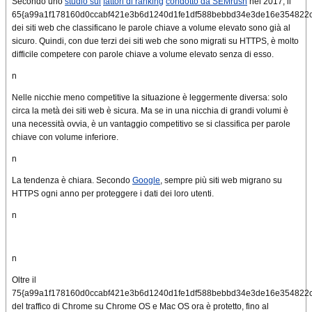
Secondo uno
studio sui
fattori di ranking
condotto da SEMrush
nel 2017, il
65{a99a1f178160d0ccabf421e3b6d1240d1fe1df588bebbd34e3de16e354822
dei siti web che classificano le parole chiave a volume elevato sono già al
sicuro.
Quindi, con due terzi dei siti web che sono migrati su HTTPS, è molto
difficile competere con parole chiave a volume elevato senza di esso.
n
Nelle nicchie meno competitive la situazione è leggermente diversa: solo
circa la metà dei siti web è sicura.
Ma se in una nicchia di grandi volumi è
una necessità ovvia, è un vantaggio competitivo se si classifica per parole
chiave con volume inferiore.
n
La tendenza è chiara.
Secondo
Google
, sempre più siti web migrano su
HTTPS ogni anno per proteggere i dati dei loro utenti.
n
n
Oltre il
75{a99a1f178160d0ccabf421e3b6d1240d1fe1df588bebbd34e3de16e354822
del traffico di Chrome su Chrome OS e Mac OS ora è protetto, fino al