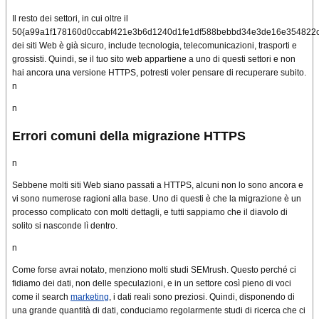
Il resto dei settori, in cui oltre il
50{a99a1f178160d0ccabf421e3b6d1240d1fe1df588bebbd34e3de16e354822
dei siti Web è già sicuro, include tecnologia, telecomunicazioni, trasporti e
grossisti.
Quindi, se il tuo sito web appartiene a uno di questi settori e non
hai ancora una versione HTTPS, potresti voler pensare di recuperare subito.
n
n
Errori comuni della migrazione HTTPS
n
Sebbene molti siti Web siano passati a HTTPS, alcuni non lo sono ancora e
vi sono numerose ragioni alla base.
Uno di questi è che la migrazione è un
processo complicato con molti dettagli, e tutti sappiamo che il diavolo di
solito si nasconde lì dentro.
n
Come forse avrai notato, menziono molti studi SEMrush.
Questo perché ci
fidiamo dei dati, non delle speculazioni, e in un settore così pieno di voci
come il search
marketing
, i dati reali sono preziosi.
Quindi, disponendo di
una grande quantità di dati, conduciamo regolarmente studi di ricerca che ci