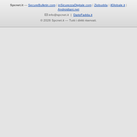
Spcnet.it
—
SecureBulletin.com
inSicurezzaDigitale.com
Ziobudda
ilGlobale.it
Androidiani.net
info@spcnet.it |
DarioFadda.it
© 2026 Spcnet.it — Tutti i diritti riservati.