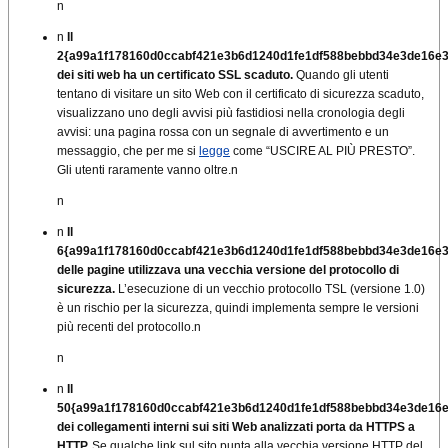
n
n
Il
2{a99a1f178160d0ccabf421e3b6d1240d1fe1df588bebbd34e3de16e
dei siti web ha un certificato SSL scaduto.
Quando gli utenti
tentano di visitare un sito Web con il certificato di sicurezza scaduto,
visualizzano uno degli avvisi più fastidiosi nella cronologia degli
avvisi: una pagina rossa con un segnale di avvertimento e un
messaggio, che per me si
legge
come “USCIRE AL PIÙ PRESTO”.
Gli utenti raramente vanno oltre.
n
n
n
Il
6{a99a1f178160d0ccabf421e3b6d1240d1fe1df588bebbd34e3de16e
delle pagine utilizzava una vecchia versione del protocollo di
sicurezza.
L’esecuzione di un vecchio protocollo TSL (versione 1.0)
è un rischio per la sicurezza, quindi implementa sempre le versioni
più recenti del protocollo.
n
n
n
Il
50{a99a1f178160d0ccabf421e3b6d1240d1fe1df588bebbd34e3de16
dei collegamenti interni sui siti Web analizzati porta da HTTPS a
HTTP.
Se qualche link sul sito punta alla vecchia versione HTTP del