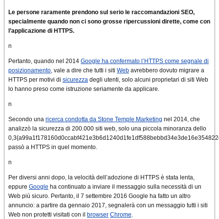
Le persone raramente prendono sul serio le raccomandazioni SEO,
specialmente quando non ci sono grosse ripercussioni dirette, come con
l’applicazione di HTTPS.
n
Pertanto, quando nel 2014
Google ha confermato l’HTTPS come segnale di
posizionamento
, vale a dire che tutti i siti
Web
avrebbero dovuto migrare a
HTTPS per motivi di
sicurezza
degli utenti, solo alcuni proprietari di siti Web
lo hanno preso come istruzione seriamente da applicare.
n
Secondo una
ricerca condotta da Stone Temple Marketing
nel 2014, che
analizzò la sicurezza di 200.000 siti web, solo una piccola minoranza dello
0,3{a99a1f178160d0ccabf421e3b6d1240d1fe1df588bebbd34e3de16e354822
passò a HTTPS in quel momento.
n
Per diversi anni dopo, la velocità dell’adozione di HTTPS è stata lenta,
eppure
Google
ha continuato a inviare il messaggio sulla necessità di un
Web più sicuro.
Pertanto, il 7 settembre 2016 Google ha fatto un altro
annuncio: a partire da gennaio 2017, segnalerà con un messaggio tutti i siti
Web non protetti visitati con il
browser
Chrome
.