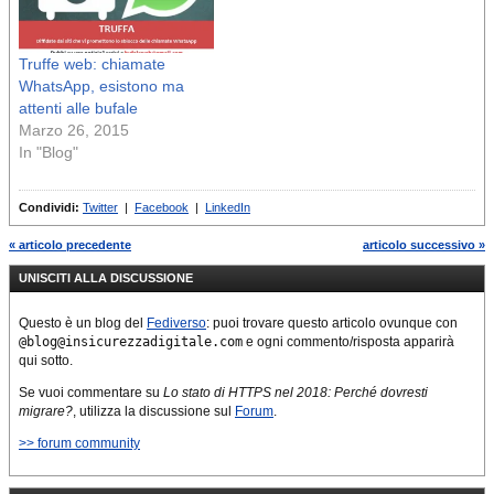
Truffe web: chiamate
WhatsApp, esistono ma
attenti alle bufale
Marzo 26, 2015
In "Blog"
Condividi:
Twitter
|
Facebook
|
LinkedIn
« articolo precedente
articolo successivo »
UNISCITI ALLA DISCUSSIONE
Questo è un blog del
Fediverso
: puoi trovare questo articolo ovunque con
@blog@insicurezzadigitale.com
e ogni commento/risposta apparirà
qui sotto.
Se vuoi commentare su
Lo stato di HTTPS nel 2018: Perché dovresti
migrare?
, utilizza la discussione sul
Forum
.
>> forum community