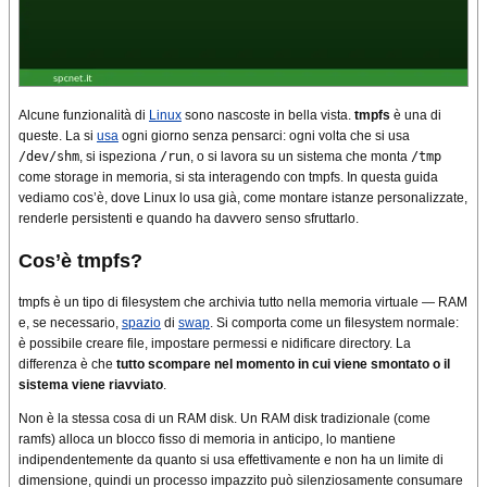
Alcune funzionalità di
Linux
sono nascoste in bella vista.
tmpfs
è una di
queste. La si
usa
ogni giorno senza pensarci: ogni volta che si usa
/dev/shm
, si ispeziona
/run
, o si lavora su un sistema che monta
/tmp
come storage in memoria, si sta interagendo con tmpfs. In questa guida
vediamo cos’è, dove Linux lo usa già, come montare istanze personalizzate,
renderle persistenti e quando ha davvero senso sfruttarlo.
Cos’è tmpfs?
tmpfs è un tipo di filesystem che archivia tutto nella memoria virtuale — RAM
e, se necessario,
spazio
di
swap
. Si comporta come un filesystem normale:
è possibile creare file, impostare permessi e nidificare directory. La
differenza è che
tutto scompare nel momento in cui viene smontato o il
sistema viene riavviato
.
Non è la stessa cosa di un RAM disk. Un RAM disk tradizionale (come
ramfs) alloca un blocco fisso di memoria in anticipo, lo mantiene
indipendentemente da quanto si usa effettivamente e non ha un limite di
dimensione, quindi un processo impazzito può silenziosamente consumare