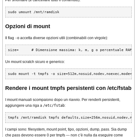
Per smontare (e cancellare tutto il contenuto):
sudo umount /mnt/ramdisk
Opzioni di mount
Il flag
-o
accetta diverse opzioni utili (combinabili con virgole):
size=      # Dimensione massima: k, m, g o percentuale RAM (
Un mount scratch sicuro e generico:
sudo mount -t tmpfs -o size=512m,nosuid,nodev,noexec,mode=17
Rendere i mount tmpfs persistenti con /etc/fstab
I mount manuali scompaiono dopo un riavvio. Per renderli persistenti,
aggiungere una riga a
/etc/fstab
:
tmpfs /mnt/ramdisk tmpfs defaults,size=256m,nosuid,nodev,noe
I campi sono: filesystem, mount point, tipo, opzioni, dump, pass. Sia dump
che pass devono essere 0 per tmpfs — non c’è nulla da eseguire come