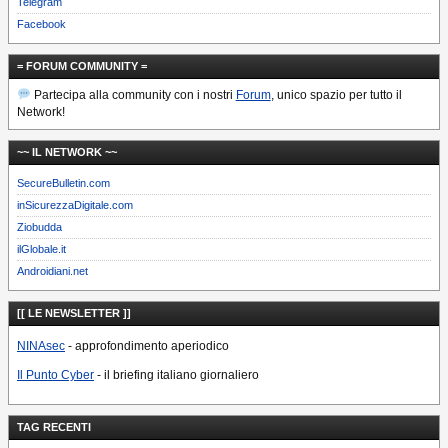
Telegram
Facebook
= FORUM COMMUNITY =
Partecipa alla community con i nostri
Forum
, unico spazio per tutto il
Network!
~~ IL NETWORK ~~
SecureBulletin.com
inSicurezzaDigitale.com
Ziobudda
ilGlobale.it
Androidiani.net
[[ LE NEWSLETTER ]]
NINAsec
- approfondimento aperiodico
Il Punto Cyber
- il briefing italiano giornaliero
TAG RECENTI