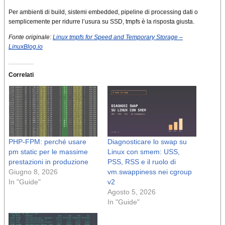
Per ambienti di build, sistemi embedded, pipeline di processing dati o
semplicemente per ridurre l’usura su SSD, tmpfs è la risposta giusta.
Fonte originale:
Linux tmpfs for Speed and Temporary Storage –
LinuxBlog.io
Correlati
PHP-FPM: perché usare
Diagnosticare lo swap su
pm static per le massime
Linux con smem: USS,
prestazioni in produzione
PSS, RSS e il ruolo di
Giugno 8, 2026
vm.swappiness nei cgroup
In "Guide"
v2
Agosto 5, 2026
In "Guide"