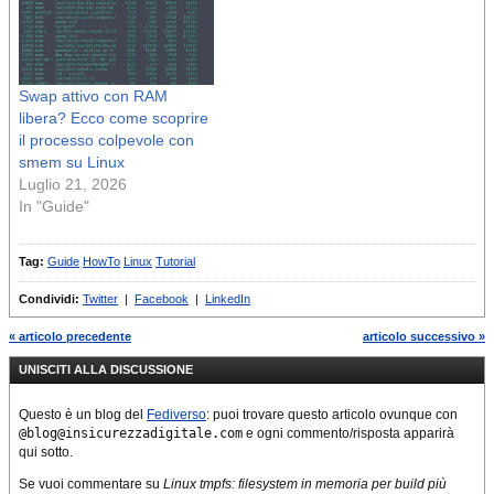
Swap attivo con RAM
libera? Ecco come scoprire
il processo colpevole con
smem su Linux
Luglio 21, 2026
In "Guide"
Tag:
Guide
HowTo
Linux
Tutorial
Condividi:
Twitter
|
Facebook
|
LinkedIn
« articolo precedente
articolo successivo »
UNISCITI ALLA DISCUSSIONE
Questo è un blog del
Fediverso
: puoi trovare questo articolo ovunque con
@blog@insicurezzadigitale.com
e ogni commento/risposta apparirà
qui sotto.
Se vuoi commentare su
Linux tmpfs: filesystem in memoria per build più