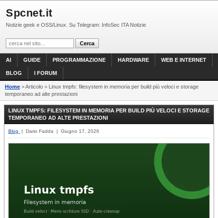
Spcnet.it
Notizie geek e OSS/Linux. Su Telegram: InfoSec ITA Notizie
AI
GUIDE
PROGRAMMAZIONE
HARDWARE
WEB E INTERNET
BLOG
I FORUM
Home
> Articolo > Linux tmpfs: filesystem in memoria per build più veloci e storage
temporaneo ad alte prestazioni
LINUX TMPFS: FILESYSTEM IN MEMORIA PER BUILD PIÙ VELOCI E STORAGE
TEMPORANEO AD ALTE PRESTAZIONI
Blog
| Dario Fadda | Giugno 17, 2026