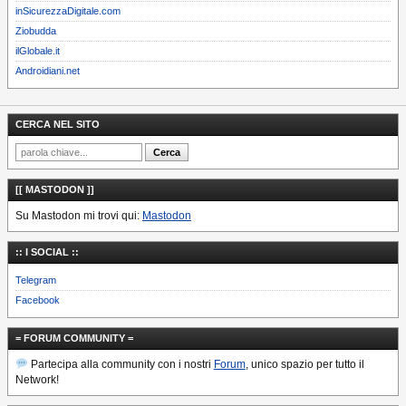
inSicurezzaDigitale.com
Ziobudda
ilGlobale.it
Androidiani.net
CERCA NEL SITO
[[ MASTODON ]]
Su Mastodon mi trovi qui:
Mastodon
:: I SOCIAL ::
Telegram
Facebook
= FORUM COMMUNITY =
Partecipa alla community con i nostri
Forum
, unico spazio per tutto il
Network!