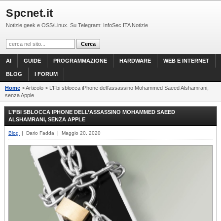
Spcnet.it
Notizie geek e OSS/Linux. Su Telegram: InfoSec ITA Notizie
AI
GUIDE
PROGRAMMAZIONE
HARDWARE
WEB E INTERNET
BLOG
I FORUM
Home
> Articolo > L’Fbi sblocca iPhone dell’assassino Mohammed Saeed Alshamrani,
senza Apple
L’FBI SBLOCCA IPHONE DELL’ASSASSINO MOHAMMED SAEED
ALSHAMRANI, SENZA APPLE
Blog
| Dario Fadda | Maggio 20, 2020