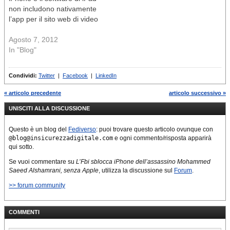
non includono nativamente
l’app per il sito web di video
Agosto 7, 2012
In "Blog"
Condividi:
Twitter
|
Facebook
|
LinkedIn
« articolo precedente
articolo successivo »
UNISCITI ALLA DISCUSSIONE
Questo è un blog del
Fediverso
: puoi trovare questo articolo ovunque con
@blog@insicurezzadigitale.com
e ogni commento/risposta apparirà
qui sotto.
Se vuoi commentare su
L’Fbi sblocca iPhone dell’assassino Mohammed
Saeed Alshamrani, senza Apple
, utilizza la discussione sul
Forum
.
>> forum community
COMMENTI