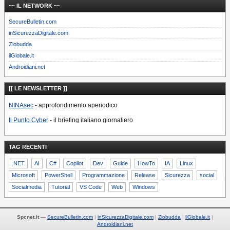
~~ IL NETWORK ~~
SecureBulletin.com
inSicurezzaDigitale.com
Ziobudda
ilGlobale.it
Androidiani.net
[[ LE NEWSLETTER ]]
NINAsec
- approfondimento aperiodico
Il Punto Cyber
- il briefing italiano giornaliero
TAG RECENTI
.NET
AI
C#
Copilot
Dev
Guide
HowTo
IA
Linux
Microsoft
PowerShell
Programmazione
Release
Sicurezza
social
Socialmedia
Tutorial
VS Code
Web
Windows
Spcnet.it
—
SecureBulletin.com
inSicurezzaDigitale.com
Ziobudda
ilGlobale.it
Androidiani.net