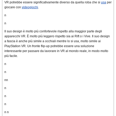
VR
potrebbe essere
significativamente diverso da quella roba che si
usa
per
giocare con
videogiochi
.
n
n
Il suo design
è molto più confortevole rispetto alla maggior parte degli
apparecchi VR. È molto più leggero rispetto sia ai Rift o i Vive. Il suo design
a fascia è anche più simile a occhiali mentre lo si usa, molto simile ai
PlayStation
VR.
Un fronte
flip-up potrebbe essere una soluzione
interessante per passare da
lavorare in
VR
al mondo reale,
in modo
molto
più facile
.
n
n
nn
n
n
n
n
n