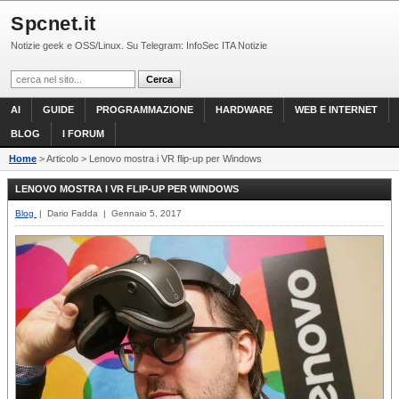
Spcnet.it
Notizie geek e OSS/Linux. Su Telegram: InfoSec ITA Notizie
AI
GUIDE
PROGRAMMAZIONE
HARDWARE
WEB E INTERNET
BLOG
I FORUM
Home
> Articolo > Lenovo mostra i VR flip-up per Windows
LENOVO MOSTRA I VR FLIP-UP PER WINDOWS
Blog
| Dario Fadda | Gennaio 5, 2017