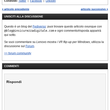
Condividi:
Twitter
|
Facebook
|
LinkedIn
« articolo precedente
articolo successivo »
UNISCITI ALLA DISCUSSIONE
Questo è un blog del
Fediverso
: puoi trovare questo articolo ovunque con
@blog@insicurezzadigitale.com
e ogni commento/risposta apparirà
qui sotto.
Se vuoi commentare su
Lenovo mostra i VR flip-up per Windows
, utilizza la
discussione sul
Forum
.
>> forum community
COMMENTI
Rispondi