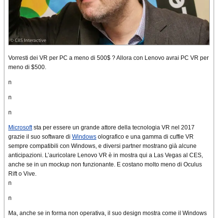
Vorresti dei VR per PC a
meno di 500$
? Allora con Lenovo avrai PC VR per
meno di $500
.
n
n
n
Microsoft
sta per essere un grande attore della tecnologia VR nel 2017
grazie il suo
software di
Windows
olografico e una gamma di cuffie VR
sempre
compatibili con Windows
, e diversi partner mostrano già alcune
anticipazioni. L’auricolare Lenovo VR è in mostra qui a Las Vegas al CES,
anche se in un mockup non funzionante. E costano molto meno di Oculus
Rift o Vive.
n
n
Ma, anche se in forma non operativa, il suo design mostra come il Windows