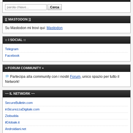
[[ MASTODON ]]
Su Mastodon mi trovi qui:
Mastodon
:: I SOCIAL ::
Telegram
Facebook
= FORUM COMMUNITY =
Partecipa alla community con i nostri
Forum
, unico spazio per tutto il
Network!
~~ IL NETWORK ~~
SecureBulletin.com
inSicurezzaDigitale.com
Ziobudda
ilGlobale.it
Androidiani.net