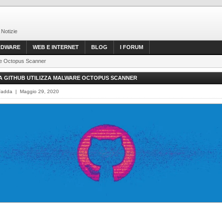
 Notizie
RDWARE
WEB E INTERNET
BLOG
I FORUM
are Octopus Scanner
A GITHUB UTILIZZA MALWARE OCTOPUS SCANNER
Fadda | Maggio 29, 2020