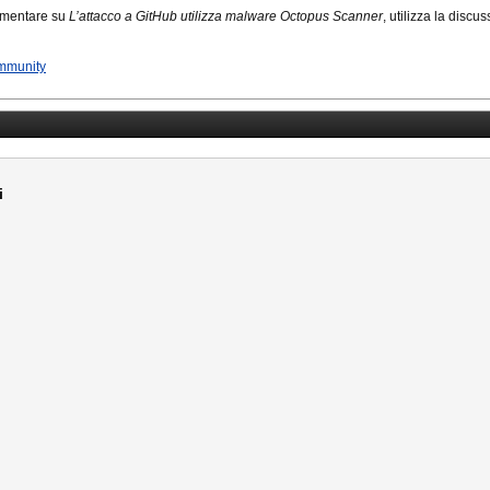
mmentare su
L’attacco a GitHub utilizza malware Octopus Scanner
, utilizza la discu
mmunity
i