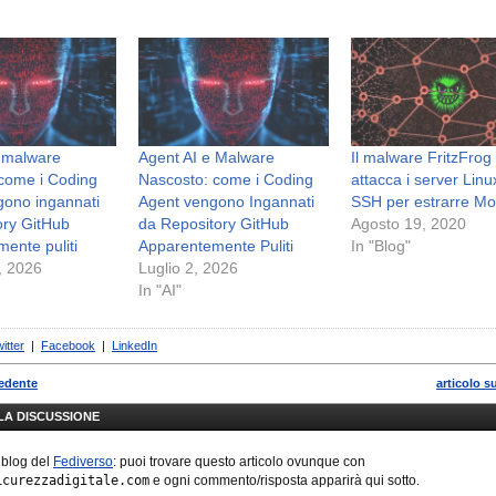
e malware
Agent AI e Malware
Il malware FritzFrog
come i Coding
Nascosto: come i Coding
attacca i server Linu
gono ingannati
Agent vengono Ingannati
SSH per estrarre M
ory GitHub
da Repository GitHub
Agosto 19, 2020
ente puliti
Apparentemente Puliti
In "Blog"
, 2026
Luglio 2, 2026
In "AI"
itter
|
Facebook
|
LinkedIn
cedente
articolo s
LLA DISCUSSIONE
 blog del
Fediverso
: puoi trovare questo articolo ovunque con
icurezzadigitale.com
e ogni commento/risposta apparirà qui sotto.