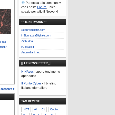
Partecipa alla community
con i nostri
Forum
, unico
spazio per tutto il Network!
~~ IL NETWORK ~~
SecureBulletin.com
inSicurezzaDigitale.com
Ziobudda
x su
onero
ilGlobale.it
Androidiani.net
[[ LE NEWSLETTER ]]
NINAsec
- approfondimento
aperiodico
Il Punto Cyber
- il briefing
italiano giornaliero
uccessivo »
TAG RECENTI
.NET
AI
C#
Copilot