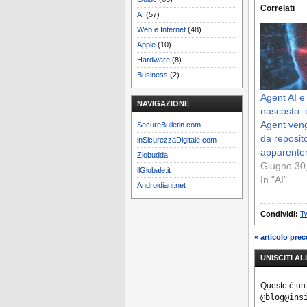
Correlati
AI
(57)
Web e Internet
(48)
Apple
(10)
Hardware
(8)
Business
(2)
Agent AI 
NAVIGAZIONE
nascosto: 
Agent ven
SecureBulletin.com
da reposit
inSicurezzaDigitale.com
apparentem
Ziobudda
Giugno 30
ilGlobale.it
In "AI"
Androidiani.net
Condividi:
Tw
« articolo pre
UNISCITI A
Questo è un
@blog@ins