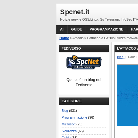
Spcnet.it
Notizie geek e OSS/Linux. Su Telegram: InfoSec ITA
AI
GUIDE
PROGRAMMAZIONE
HA
Home
> Articolo > L’attacco a GitHub utilizza malw
FEDIVERSO
L’ATTACCO 
Blog
| Dario 
Questo è un blog nel
Fediverso
CATEGORIE
Blog
(931)
Programmazione
(96)
Microsoft
(75)
Sicurezza
(66)
Guide
(65)