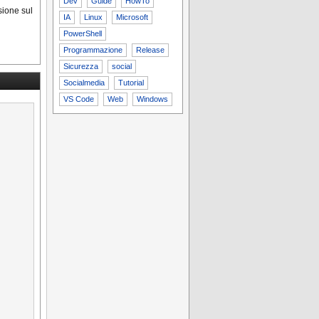
Dev
Guide
HowTo
ssione sul
IA
Linux
Microsoft
PowerShell
Programmazione
Release
Sicurezza
social
Socialmedia
Tutorial
VS Code
Web
Windows