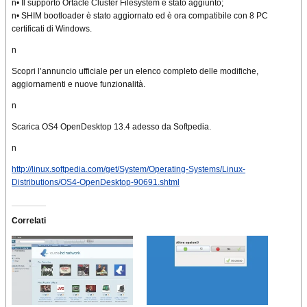
n• Il supporto Ortacle Cluster Filesystem è stato aggiunto;
n• SHIM bootloader è stato aggiornato ed è ora compatibile con 8 PC
certificati di Windows.
n
Scopri l’annuncio ufficiale per un elenco completo delle modifiche,
aggiornamenti e nuove funzionalità.
n
Scarica OS4 OpenDesktop 13.4 adesso da Softpedia.
n
http://linux.softpedia.com/get/System/Operating-Systems/Linux-
Distributions/OS4-OpenDesktop-90691.shtml
Correlati