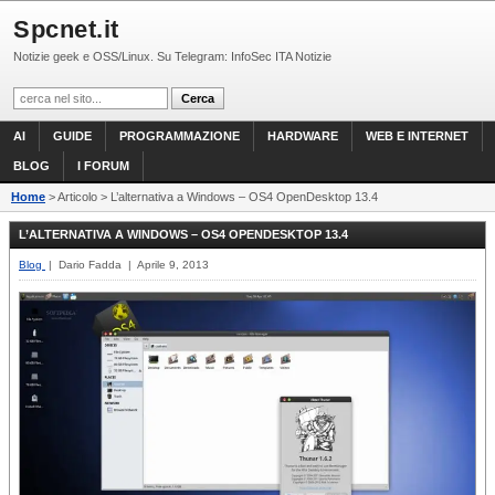
Spcnet.it
Notizie geek e OSS/Linux. Su Telegram: InfoSec ITA Notizie
AI
GUIDE
PROGRAMMAZIONE
HARDWARE
WEB E INTERNET
BLOG
I FORUM
Home
> Articolo > L’alternativa a Windows – OS4 OpenDesktop 13.4
L’ALTERNATIVA A WINDOWS – OS4 OPENDESKTOP 13.4
Blog
| Dario Fadda | Aprile 9, 2013