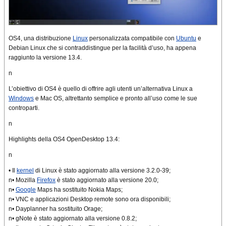
OS4, una distribuzione
Linux
personalizzata compatibile con
Ubuntu
e
Debian Linux che si contraddistingue per la facilità d’uso, ha appena
raggiunto la versione 13.4.
n
L’obiettivo di OS4 è quello di offrire agli utenti un’alternativa Linux a
Windows
e Mac OS, altrettanto semplice e pronto all’uso come le sue
controparti.
n
Highlights della OS4 OpenDesktop 13.4:
n
• Il
kernel
di Linux è stato aggiornato alla versione 3.2.0-39;
n• Mozilla
Firefox
è stato aggiornato alla versione 20.0;
n•
Google
Maps ha sostituito Nokia Maps;
n• VNC e applicazioni Desktop remote sono ora disponibili;
n• Dayplanner ha sostituito Orage;
n• gNote è stato aggiornato alla versione 0.8.2;