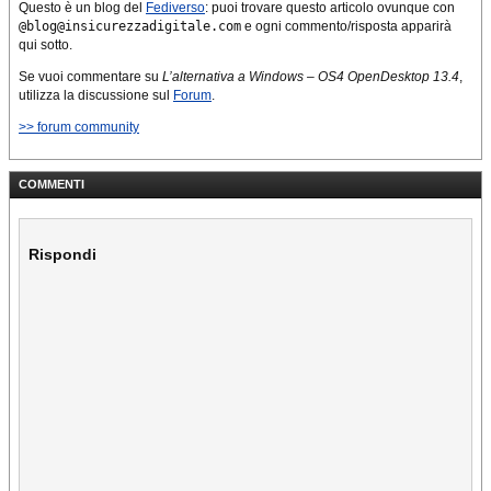
Questo è un blog del
Fediverso
: puoi trovare questo articolo ovunque con
@blog@insicurezzadigitale.com
e ogni commento/risposta apparirà
qui sotto.
Se vuoi commentare su
L’alternativa a Windows – OS4 OpenDesktop 13.4
,
utilizza la discussione sul
Forum
.
>> forum community
COMMENTI
Rispondi