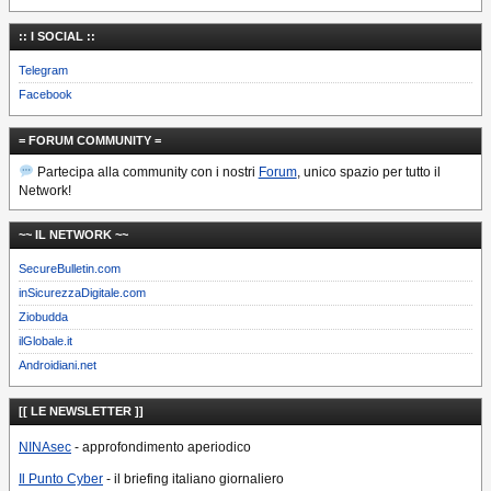
:: I SOCIAL ::
Telegram
Facebook
= FORUM COMMUNITY =
Partecipa alla community con i nostri
Forum
, unico spazio per tutto il
Network!
~~ IL NETWORK ~~
SecureBulletin.com
inSicurezzaDigitale.com
Ziobudda
ilGlobale.it
Androidiani.net
[[ LE NEWSLETTER ]]
NINAsec
- approfondimento aperiodico
Il Punto Cyber
- il briefing italiano giornaliero