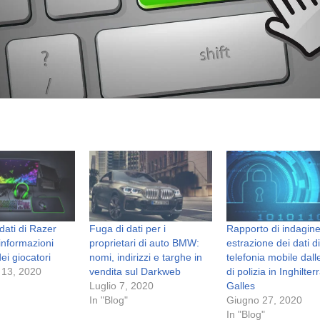
dati di Razer
Fuga di dati per i
Rapporto di indagine
informazioni
proprietari di auto BMW:
estrazione dei dati d
ei giocatori
nomi, indirizzi e targhe in
telefonia mobile dall
 13, 2020
vendita sul Darkweb
di polizia in Inghilter
Luglio 7, 2020
Galles
In "Blog"
Giugno 27, 2020
In "Blog"