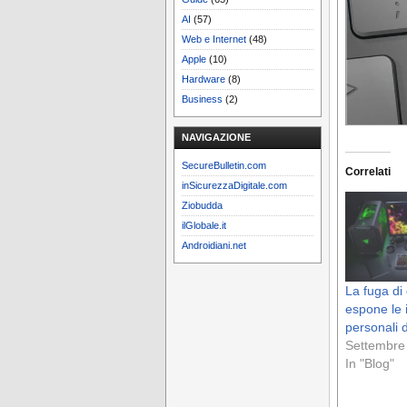
AI
(57)
Web e Internet
(48)
Apple
(10)
Hardware
(8)
Business
(2)
NAVIGAZIONE
SecureBulletin.com
Correlati
inSicurezzaDigitale.com
Ziobudda
ilGlobale.it
Androidiani.net
La fuga di 
espone le 
personali d
Settembre
In "Blog"