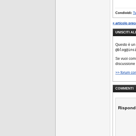
Condividi:
Tw
« articolo pre
UNISCITI A
Questo è un
@blog@ins
Se vuoi co
discussione
>> forum co
COMMENTI
Rispond