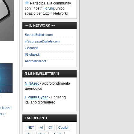
Partecipa alla community
con i nostri
Forum
, unico
spazio per tutto il Network!
~~ IL NETWORK ~~
SecureBulletin.com
inSicurezzaDigitale.com
Ziobudda
ilGlobale.it
Androidiani.net
[[ LE NEWSLETTER ]]
NINAsec
- approfondimento
aperiodico
:
Il Punto Cyber
- il briefing
i
italiano giornaliero
e forze
ra e
TAG RECENTI
.NET
AI
C#
Copilot