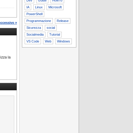
Dev
Guide
HowTo
IA
Linux
Microsoft
PowerShell
Programmazione
Release
uccessivo »
Sicurezza
social
Socialmedia
Tutorial
VS Code
Web
Windows
ilizza la