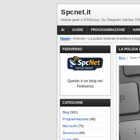
Spcnet.it
Notizie geek e OSS/Linux. Su Telegram: InfoSec ITA
AI
GUIDE
PROGRAMMAZIONE
HA
Home
> Articolo > La polizia federale brasiliana indag
FEDIVERSO
LA POLIZIA
Blog
| Dario 
Questo è un blog nel
Fediverso
CATEGORIE
Blog
(931)
Programmazione
(96)
Microsoft
(75)
Sicurezza
(66)
Guide
(65)