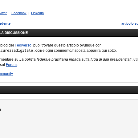
itter
|
Facebook
|
LinkedIn
cedente
articolo s
LLA DISCUSSIONE
 blog del
Fediverso
: puoi trovare questo articolo ovunque con
icurezzadigitale.com
e ogni commento/risposta apparirà qui sotto.
mmentare su
La polizia federale brasiliana indaga sulla fuga di dati presidenziali
, ut
 sul
Forum
.
mmunity
i