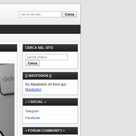
CERCA NEL SITO
[[ MASTODON ]]
Su Mastodon mi trovi qui:
Mastodon
:: I SOCIAL ::
Telegram
Facebook
= FORUM COMMUNITY =