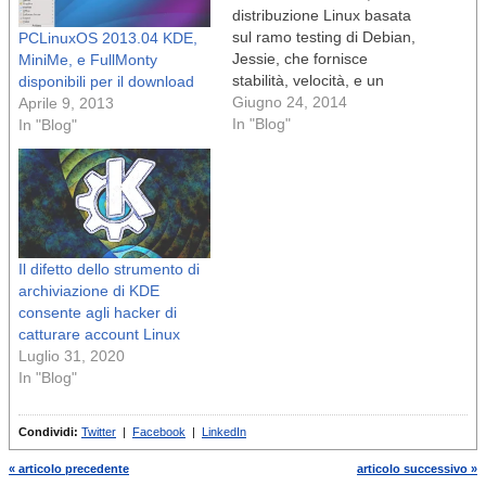
distribuzione Linux basata
sul ramo testing di Debian,
PCLinuxOS 2013.04 KDE,
Jessie, che fornisce
MiniMe, e FullMonty
stabilità, velocità, e un
disponibili per il download
desktop moderno, è ora
Giugno 24, 2014
Aprile 9, 2013
disponibile a tutti per il
In "Blog"
In "Blog"
download.Gli sviluppatori
MakuluLinux hanno già
rilasciato un paio di
chicche per questa
versione del distribuzione,
MATE e Xfce. n Era solo
Il difetto dello strumento di
una questione…
archiviazione di KDE
consente agli hacker di
catturare account Linux
Luglio 31, 2020
In "Blog"
Condividi:
Twitter
|
Facebook
|
LinkedIn
« articolo precedente
articolo successivo »