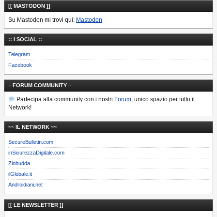
[[ MASTODON ]]
Su Mastodon mi trovi qui:
Mastodon
:: I SOCIAL ::
Telegram
Facebook
= FORUM COMMUNITY =
Partecipa alla community con i nostri
Forum
, unico spazio per tutto il
Network!
~~ IL NETWORK ~~
SecureBulletin.com
inSicurezzaDigitale.com
Ziobudda
ilGlobale.it
Androidiani.net
[[ LE NEWSLETTER ]]