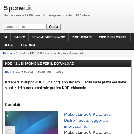
Spcnet.it
Notizie geek e OSS/Linux. Su Telegram: InfoSec ITA Notizie
AI
GUIDE
PROGRAMMAZIONE
HARDWARE
WEB E INTERNET
BLOG
I FORUM
Home
> Articolo > KDE 4.9.1 disponibile per il download
KDE 4.9.1 DISPONIBILE PER IL DOWNLOAD
Blog
| Dario Fadda | Settembre 4, 2012
Il team di sviluppo di KDE, ha oggi annunciato l’uscita della prima versione
stabile del nuovo ambiente grafico KDE, chiamata
Correlati
MakuluLinux 6 KDE: una
Distro nuova, leggera e
interessante
MakuluLinux 6 KDE, una