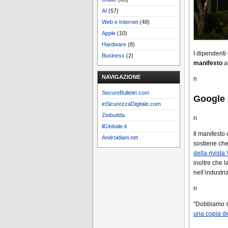
AI
(57)
Web e Internet
(48)
Apple
(10)
Hardware
(8)
I dipendenti
Business
(2)
manifesto
an
NAVIGAZIONE
n
SecureBulletin.com
Google 
inSicurezzaDigitale.com
Ziobudda
n
ilGlobale.it
Il manifesto 
Androidiani.net
sostiene che
della rivista
inoltre che l
nell’industri
n
“Dobbiamo sm
una copia de