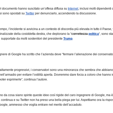
el documento hanno suscitato un’offesa diffusa su
Internet
, inclusi molti dipendenti 
i sono spostati su
Twitter
per denunciarlo, accendendo la discussione.
empo, l’incidente si avvicina a un contesto di discordia più elevata in tutto il Paese,
inalizzate della cosiddetta destra, che deplorano la “
correttezza
politica
“, sono sta
e supportate da molti sostenitori del presidente
Trump
.
gegnere di Google ha scritto che l’azienda deve “fermare l’alienazione dei conservator
 altamente progressivi, i conservatori sono una minoranza che sembra che abbian
nell’armadio per evitare l’ostilità aperta. Dovremmo dare forza a coloro che hanno 
poter esprimerle”, continua l’autore.
 da cosa siano spinte queste idee così rigide del caro ingegnere di Google, ma è
ta continua e su Twitter non ha preso una bella piega per lui. Aspettiamo ora la rispo
 Google, ammesso che voglia entrare nel merito dell’accaduto.