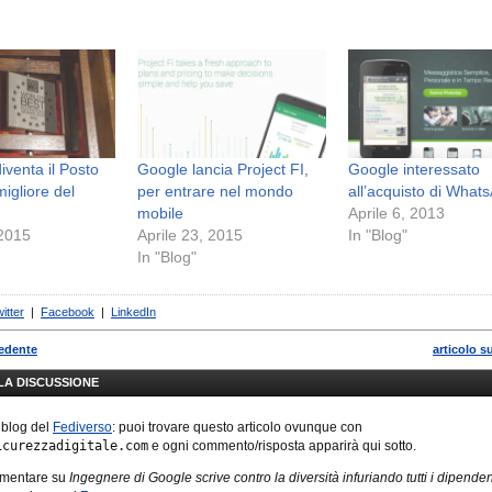
iventa il Posto
Google lancia Project FI,
Google interessato
igliore del
per entrare nel mondo
all’acquisto di What
mobile
Aprile 6, 2013
 2015
Aprile 23, 2015
In "Blog"
In "Blog"
itter
|
Facebook
|
LinkedIn
cedente
articolo s
LLA DISCUSSIONE
 blog del
Fediverso
: puoi trovare questo articolo ovunque con
icurezzadigitale.com
e ogni commento/risposta apparirà qui sotto.
mmentare su
Ingegnere di Google scrive contro la diversità infuriando tutti i dipenden