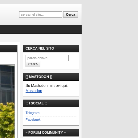
CERCA NEL SITO
[[ MASTODON ]]
Su Mastodon mi trovi qui:
Mastodon
:: I SOCIAL ::
Telegram
Facebook
= FORUM COMMUNITY =