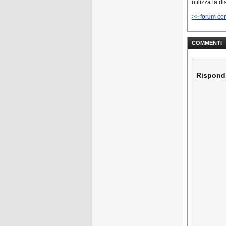
utilizza la d
>> forum co
COMMENTI
Rispond