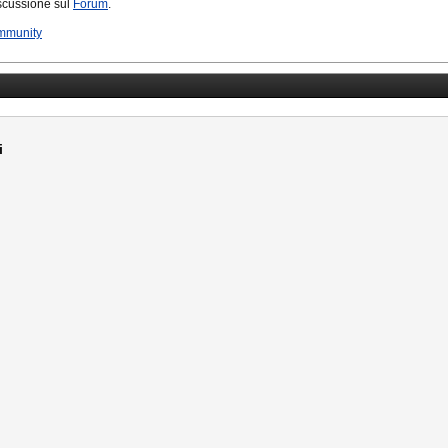
iscussione sul
Forum
.
mmunity
i