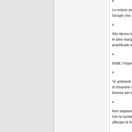
n
Le notizie d
Google che s
n
Allo stesso t
le idee marg
amplificate 
n
Infatti, l’in
n
“In ambienti
di rimanere 
diverse per 
n
Non sappiamo
che la rivol
ufficiale di