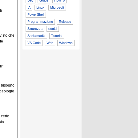
Dev
Guide
HowTo
IA
Linux
Microsoft
di
PowerShell
Programmazione
Release
Sicurezza
social
 visto che
Socialmedia
Tutorial
te
VS Code
Web
Windows
i”.
o bisogno
ideologie
 certo
sta