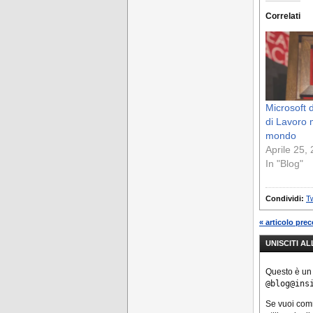
Correlati
Microsoft d
di Lavoro m
mondo
Aprile 25,
In "Blog"
Condividi:
Tw
« articolo pre
UNISCITI A
Questo è un
@blog@ins
Se vuoi co