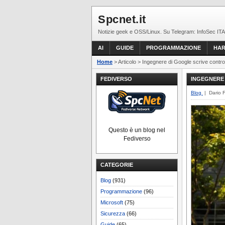
Spcnet.it
Notizie geek e OSS/Linux. Su Telegram: InfoSec ITA
AI
GUIDE
PROGRAMMAZIONE
HA
Home
> Articolo > Ingegnere di Google scrive contro la
FEDIVERSO
INGEGNERE 
Blog
| Dario 
Questo è un blog nel
Fediverso
CATEGORIE
Blog
(931)
Programmazione
(96)
Microsoft
(75)
Sicurezza
(66)
Guide
(65)