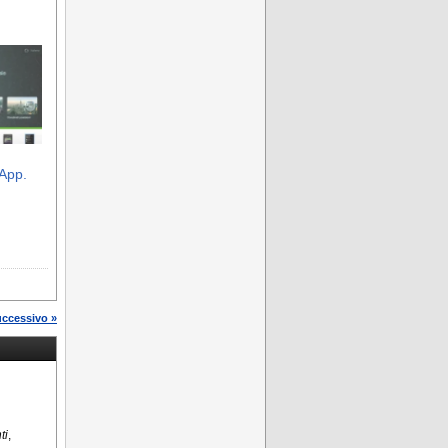
sApp.
uccessivo »
ti
,