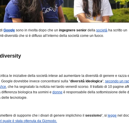
 di
Google
sono in rivolta dopo che un
ingegnere senior
della
società
ha scritto un
ti-diversità che si è diffuso all’interno della società come un fuoco.
diversity
critica le iniziative della società intese ad aumentare la diversità di genere e razza 
 Google dovrebbe invece concentrarsi sulla “
diversità ideologica
“,
secondo un ra
 Vice
, che ha segnalato la notizia nel tardo venerdì scorso.
Il trattato di 10 pagine a
a differenza biologica tra uomini e
donne
è responsabile della sottomissione delle
a delle tecnologie.
ettere di supporre che i divari di genere implichino il
sessismo
“, si
legge
nel do
l quale è stata ottenuta da Gizmodo.