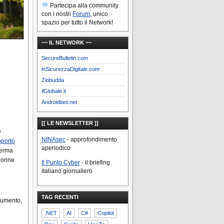
Partecipa alla community
con i nostri
Forum
, unico
spazio per tutto il Network!
~~ IL NETWORK ~~
SecureBulletin.com
inSicurezzaDigitale.com
Ziobudda
ilGlobale.it
Androidiani.net
[[ LE NEWSLETTER ]]
e
NINAsec
- approfondimento
pporto
aperiodico
fferma
 donne
Il Punto Cyber
- il briefing
italiano giornaliero
TAG RECENTI
cumento,
.NET
AI
C#
Copilot