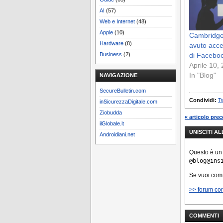
AI
(57)
Web e Internet
(48)
Apple
(10)
Cambridge
Hardware
(8)
avuto acces
di Facebo
Business
(2)
Aprile 10,
In "Blog"
NAVIGAZIONE
SecureBulletin.com
Condividi:
Tw
inSicurezzaDigitale.com
Ziobudda
« articolo pre
ilGlobale.it
UNISCITI A
Androidiani.net
Questo è un
@blog@ins
Se vuoi co
>> forum co
COMMENTI