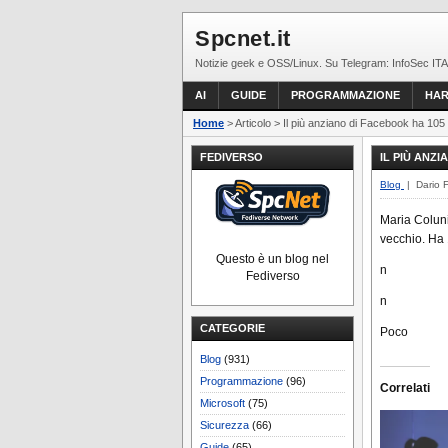
Spcnet.it
Notizie geek e OSS/Linux. Su Telegram: InfoSec ITA
AI
GUIDE
PROGRAMMAZIONE
HA
Home
> Articolo > Il più anziano di Facebook ha 105 
FEDIVERSO
IL PIÙ ANZI
Blog
| Dario 
Maria Coluni
vecchio. Ha 
Questo è un blog nel
n
Fediverso
n
CATEGORIE
Poco
Blog
(931)
Programmazione
(96)
Correlati
Microsoft
(75)
Sicurezza
(66)
Guide
(65)