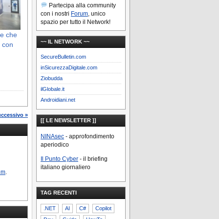
Partecipa alla community
con i nostri
Forum
, unico
spazio per tutto il Network!
ce che
~~ IL NETWORK ~~
 con
SecureBulletin.com
inSicurezzaDigitale.com
Ziobudda
ilGlobale.it
Androidiani.net
uccessivo »
[[ LE NEWSLETTER ]]
NINAsec
- approfondimento
aperiodico
Il Punto Cyber
- il briefing
italiano giornaliero
um
.
TAG RECENTI
.NET
AI
C#
Copilot