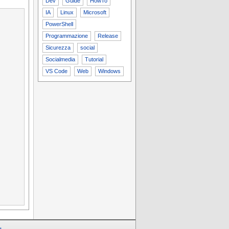
Dev
Guide
HowTo
IA
Linux
Microsoft
PowerShell
Programmazione
Release
Sicurezza
social
Socialmedia
Tutorial
VS Code
Web
Windows
t