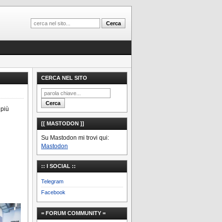
CERCA NEL SITO
più
[[ MASTODON ]]
Su Mastodon mi trovi qui:
Mastodon
:: I SOCIAL ::
Telegram
Facebook
= FORUM COMMUNITY =