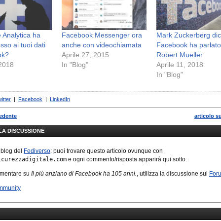
 Analytica ha
Facebook Messenger ora
Mark Zuckerberg di
so ai tuoi dati
anche con videochiamata
Facebook ha parlato
ok?
Aprile 27, 2015
Robert Mueller
 2018
In "Blog"
Aprile 11, 2018
In "Blog"
itter
|
Facebook
|
LinkedIn
cedente
articolo s
LLA DISCUSSIONE
 blog del
Fediverso
: puoi trovare questo articolo ovunque con
icurezzadigitale.com
e ogni commento/risposta apparirà qui sotto.
mmentare su
Il più anziano di Facebook ha 105 anni.
, utilizza la discussione sul
For
mmunity