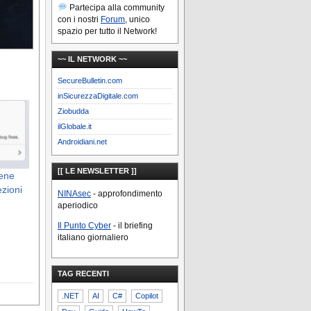
Partecipa alla community
con i nostri
Forum
, unico
spazio per tutto il Network!
~~ IL NETWORK ~~
SecureBulletin.com
inSicurezzaDigitale.com
Ziobudda
ilGlobale.it
Androidiani.net
[[ LE NEWSLETTER ]]
iene
ezioni
NINAsec
- approfondimento
aperiodico
Il Punto Cyber
- il briefing
italiano giornaliero
TAG RECENTI
.NET
AI
C#
Copilot