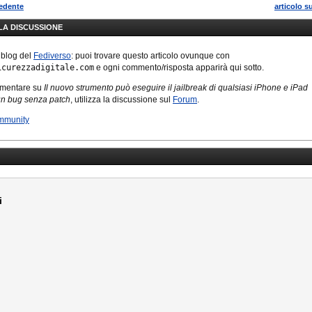
cedente
articolo s
LLA DISCUSSIONE
 blog del
Fediverso
: puoi trovare questo articolo ovunque con
icurezzadigitale.com
e ogni commento/risposta apparirà qui sotto.
mmentare su
Il nuovo strumento può eseguire il jailbreak di qualsiasi iPhone e iPad
un bug senza patch
, utilizza la discussione sul
Forum
.
mmunity
i