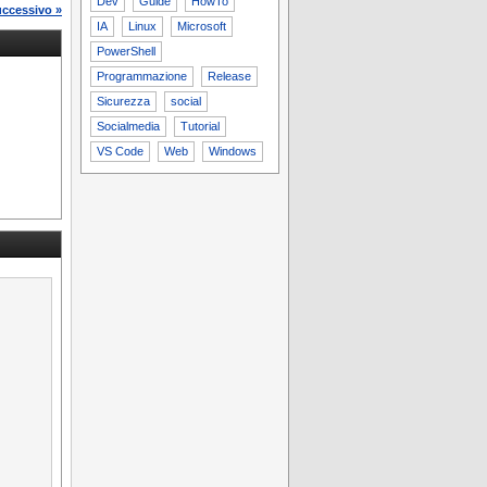
Dev
Guide
HowTo
uccessivo »
IA
Linux
Microsoft
PowerShell
Programmazione
Release
Sicurezza
social
Socialmedia
Tutorial
VS Code
Web
Windows