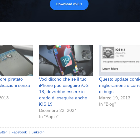
ore piratato
Voci dicono che se il tuo
Questo update cont
plicazioni senza
iPhone può eseguire iOS
miglioramenti e corr
18, dovrebbe essere in
di bugs
 2013
grado di eseguire anche
Marzo 19, 2013
iOS 19
In "Blog"
Dicembre 22, 2024
In "Apple"
itter
|
Facebook
|
LinkedIn