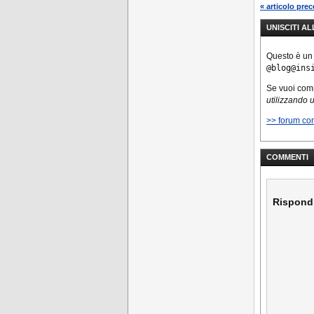
« articolo pre
UNISCITI A
Questo è un
@blog@ins
Se vuoi co
utilizzando 
>> forum co
COMMENTI
Rispond