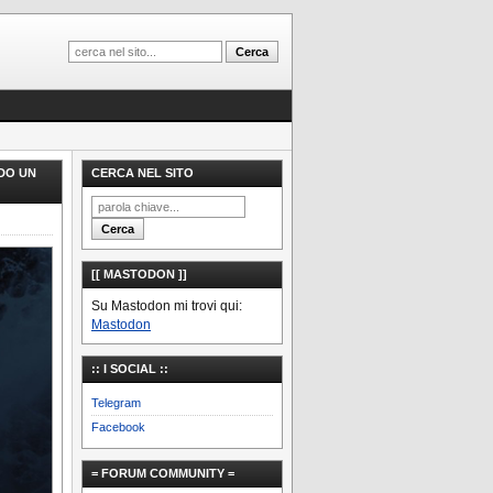
NDO UN
CERCA NEL SITO
[[ MASTODON ]]
Su Mastodon mi trovi qui:
Mastodon
:: I SOCIAL ::
Telegram
Facebook
= FORUM COMMUNITY =