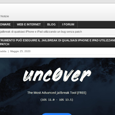
 Notizie
RDWARE
WEB E INTERNET
BLOG
I FORUM
 jailbreak di qualsiasi iPhone e iPad utilizzando un bug senza patch
TRUMENTO PUÒ ESEGUIRE IL JAILBREAK DI QUALSIASI IPHONE E IPAD UTILIZZA
 PATCH
Fadda | Maggio 25, 2020