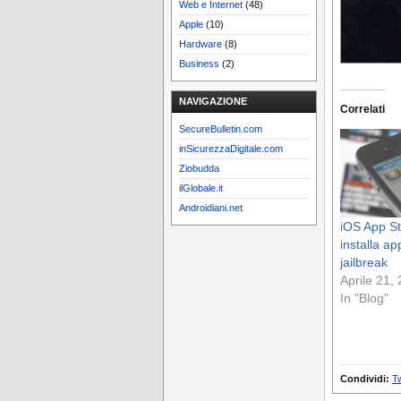
Web e Internet
(48)
Apple
(10)
Hardware
(8)
Business
(2)
NAVIGAZIONE
Correlati
SecureBulletin.com
inSicurezzaDigitale.com
Ziobudda
ilGlobale.it
Androidiani.net
iOS App St
installa ap
jailbreak
Aprile 21,
In "Blog"
Condividi:
Tw