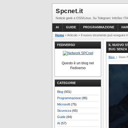
Spcnet.it
Notizie geek e OSS/Linux. Su Telegram: InfoSec ITA
AI
GUIDE
PROGRAMMAZIONE
HA
Home
> Articolo > Il nuovo strumento può eseguire il
FEDIVERSO
IL NUOVO S
BUG SENZA
Blog
| Dario 
Questo è un blog nel
Fediverso
CATEGORIE
Blog
(931)
Programmazione
(95)
Microsoft
(75)
Sicurezza
(65)
Guide
(64)
AI
(57)