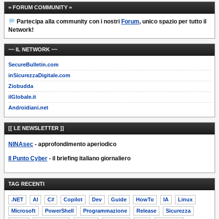
= FORUM COMMUNITY =
Partecipa alla community con i nostri
Forum
, unico spazio per tutto il
Network!
~~ IL NETWORK ~~
SecureBulletin.com
inSicurezzaDigitale.com
Ziobudda
ilGlobale.it
Androidiani.net
[[ LE NEWSLETTER ]]
NINAsec
- approfondimento aperiodico
Il Punto Cyber
- il briefing italiano giornaliero
TAG RECENTI
.NET
AI
C#
Copilot
Dev
Guide
HowTo
IA
Linux
Microsoft
PowerShell
Programmazione
Release
Sicurezza