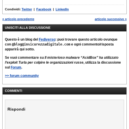
Condividi:
Twitter
|
Facebook
|
LinkedIn
« articolo precedente
articolo successivo »
UNISCITI ALLA DISCUSSIONE
Questo è un blog del
Fediverso
: puoi trovare questo articolo ovunque
con
@blog@insicurezzadigitale.com
e ogni commento/risposta
apparirà qui sotto.
Se vuoi commentare su
Il misterioso malware “AcidBox” ha utilizzato
l’exploit Turla per colpire le organizzazioni russe
, utilizza la discussione
sul
Forum
.
>> forum community
COMMENTI
Rispondi