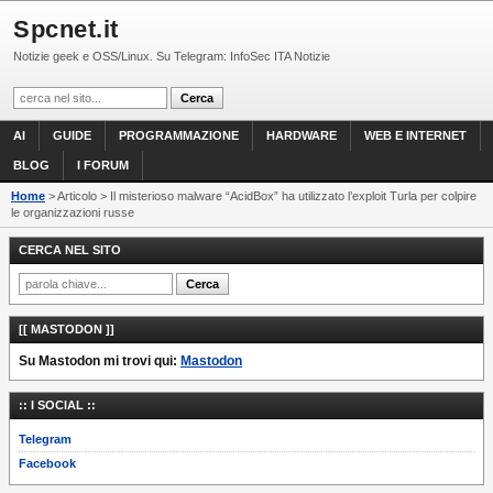
Spcnet.it
Notizie geek e OSS/Linux. Su Telegram: InfoSec ITA Notizie
AI
GUIDE
PROGRAMMAZIONE
HARDWARE
WEB E INTERNET
BLOG
I FORUM
Home
> Articolo > Il misterioso malware “AcidBox” ha utilizzato l’exploit Turla per colpire
le organizzazioni russe
CERCA NEL SITO
[[ MASTODON ]]
Su Mastodon mi trovi qui:
Mastodon
:: I SOCIAL ::
Telegram
Facebook