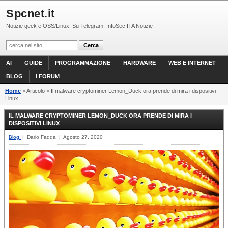
Spcnet.it
Notizie geek e OSS/Linux. Su Telegram: InfoSec ITA Notizie
AI
GUIDE
PROGRAMMAZIONE
HARDWARE
WEB E INTERNET
BLOG
I FORUM
Home
> Articolo > Il malware cryptominer Lemon_Duck ora prende di mira i dispositivi
Linux
IL MALWARE CRYPTOMINER LEMON_DUCK ORA PRENDE DI MIRA I
DISPOSITIVI LINUX
Blog
| Dario Fadda | Agosto 27, 2020