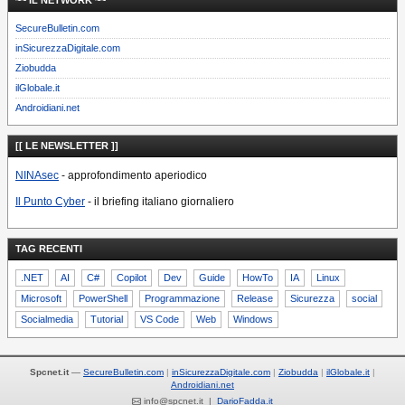
~~ IL NETWORK ~~
SecureBulletin.com
inSicurezzaDigitale.com
Ziobudda
ilGlobale.it
Androidiani.net
[[ LE NEWSLETTER ]]
NINAsec
- approfondimento aperiodico
Il Punto Cyber
- il briefing italiano giornaliero
TAG RECENTI
.NET
AI
C#
Copilot
Dev
Guide
HowTo
IA
Linux
Microsoft
PowerShell
Programmazione
Release
Sicurezza
social
Socialmedia
Tutorial
VS Code
Web
Windows
Spcnet.it
—
SecureBulletin.com
inSicurezzaDigitale.com
Ziobudda
ilGlobale.it
Androidiani.net
info@spcnet.it |
DarioFadda.it