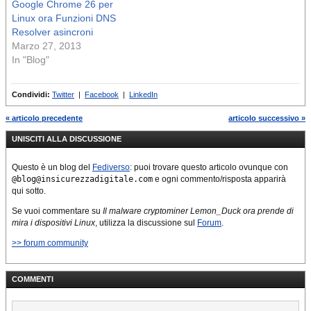
Google Chrome 26 per
Linux ora Funzioni DNS
Resolver asincroni
Marzo 27, 2013
In "Blog"
Condividi:
Twitter
|
Facebook
|
LinkedIn
« articolo precedente
articolo successivo »
UNISCITI ALLA DISCUSSIONE
Questo è un blog del
Fediverso
: puoi trovare questo articolo ovunque con
@blog@insicurezzadigitale.com
e ogni commento/risposta apparirà
qui sotto.
Se vuoi commentare su
Il malware cryptominer Lemon_Duck ora prende di
mira i dispositivi Linux
, utilizza la discussione sul
Forum
.
>> forum community
COMMENTI