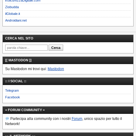
inSicurezzaDigitale.com
Ziobudda
ilGlobale.it
Androidiani.net
CERCA NEL SITO
[[ MASTODON ]]
Su Mastodon mi trovi qui:
Mastodon
:: I SOCIAL ::
Telegram
Facebook
= FORUM COMMUNITY =
Partecipa alla community con i nostri
Forum
, unico spazio per tutto il
Network!