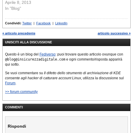
Aprile 8, 2013
In "Blog"
Condividi:
Twitter
|
Facebook
|
LinkedIn
« articolo precedente
articolo successivo »
UNISCITI ALLA DISCUSSIONE
Questo è un blog del
Fediverso
: puoi trovare questo articolo ovunque con
@blog@insicurezzadigitale.com
e ogni commento/risposta apparirà
qui sotto.
Se vuoi commentare su
Il difetto dello strumento di archiviazione di KDE
consente agli hacker di catturare account Linux
, utilizza la discussione sul
Forum
.
>> forum community
COMMENTI
Rispondi