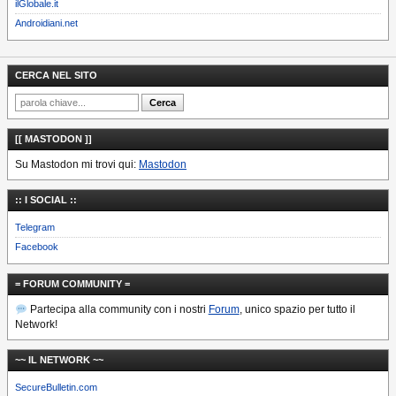
ilGlobale.it
Androidiani.net
CERCA NEL SITO
[[ MASTODON ]]
Su Mastodon mi trovi qui:
Mastodon
:: I SOCIAL ::
Telegram
Facebook
= FORUM COMMUNITY =
Partecipa alla community con i nostri
Forum
, unico spazio per tutto il
Network!
~~ IL NETWORK ~~
SecureBulletin.com