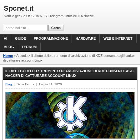
Spcnet.it
Notizie geek e OSS/Linux. Su Telegram: InfoSec ITA Notizie
AI
GUIDE
PROGRAMMAZIONE
HARDWARE
WEB E INTERNET
BLOG
I FORUM
Home
> Articolo > Il difetto dello strumento di archiviazione di KDE consente agli hacker
di catturare account Linux
IL DIFETTO DELLO STRUMENTO DI ARCHIVIAZIONE DI KDE CONSENTE AGLI
HACKER DI CATTURARE ACCOUNT LINUX
Blog
| Dario Fadda | Luglio 31, 2020