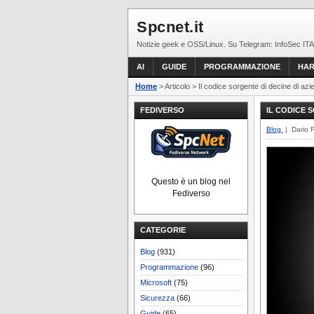
Spcnet.it
Notizie geek e OSS/Linux. Su Telegram: InfoSec ITA
AI
GUIDE
PROGRAMMAZIONE
HA
Home
> Articolo > Il codice sorgente di decine di azi
FEDIVERSO
IL CODICE 
Blog
| Dario 
Questo è un blog nel
Fediverso
CATEGORIE
Blog
(931)
Programmazione
(96)
Microsoft
(75)
Sicurezza
(66)
Guide
(65)