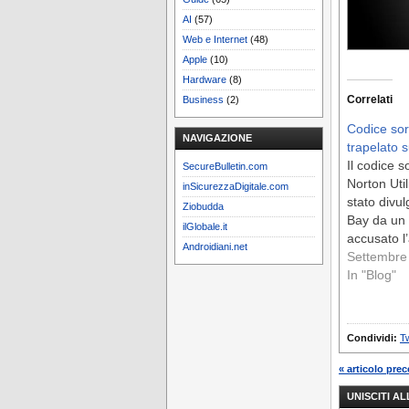
AI
(57)
Web e Internet
(48)
Apple
(10)
Hardware
(8)
Correlati
Business
(2)
Codice so
NAVIGAZIONE
trapelato 
Il codice s
SecureBulletin.com
Norton Util
inSicurezzaDigitale.com
stato divul
Ziobudda
Bay da un
ilGlobale.it
accusato 
Androidiani.net
Settembre
In "Blog"
Condividi:
Tw
« articolo pre
UNISCITI A