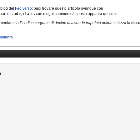
 blog del
Fediverso
: puoi trovare questo articolo ovunque con
icurezzadigitale.com
e ogni commento/risposta apparirà qui sotto.
mmentare su
Il codice sorgente di decine di aziende trapelato online
, utilizza la dis
mmunity
i