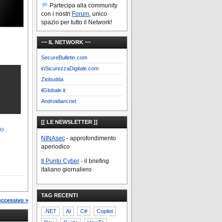
Partecipa alla community
con i nostri
Forum
, unico
spazio per tutto il Network!
~~ IL NETWORK ~~
SecureBulletin.com
inSicurezzaDigitale.com
Ziobudda
ilGlobale.it
Androidiani.net
[[ LE NEWSLETTER ]]
to
NINAsec
- approfondimento
aperiodico
Il Punto Cyber
- il briefing
italiano giornaliero
TAG RECENTI
uccessivo »
.NET
AI
C#
Copilot