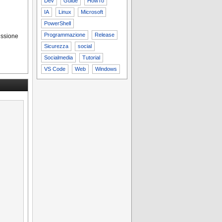
Dev
Guide
HowTo
IA
Linux
Microsoft
PowerShell
Programmazione
Release
cussione
Sicurezza
social
Socialmedia
Tutorial
VS Code
Web
Windows