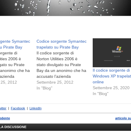
rgente Symantec
Codice sorgente Symantec
su Pirate Bay
trapelato su Pirate Bay
orgente di
Il codice sorgente di
ities 2006 è
Norton Utilities 2006 è
gato su Pirate
stato divulgato su Pirate
Il codice sorgente di
 anonimo che ha
Bay da un anonimo che ha
Windows XP trapela
l’azienda
accusato l’azienda
online
 25, 2012
Settembre 25, 2012
Settembre 25, 2020
In "Blog"
In "Blog"
itter
|
Facebook
|
LinkedIn
cedente
articolo s
LLA DISCUSSIONE