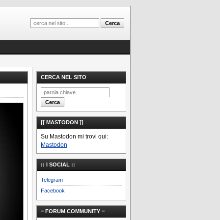
CERCA NEL SITO
[[ MASTODON ]]
Su Mastodon mi trovi qui:
Mastodon
:: I SOCIAL ::
Telegram
Facebook
= FORUM COMMUNITY =