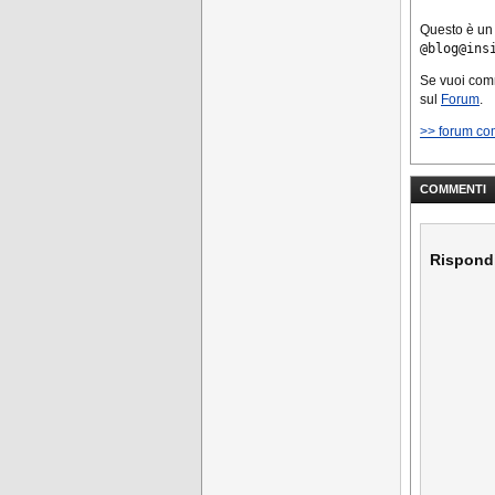
Questo è un
@blog@ins
Se vuoi co
sul
Forum
.
>> forum co
COMMENTI
Rispond