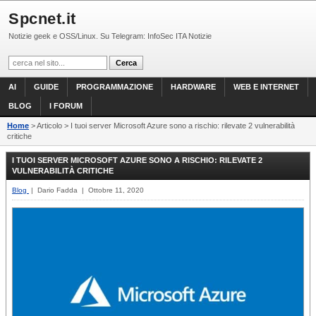
Spcnet.it
Notizie geek e OSS/Linux. Su Telegram: InfoSec ITA Notizie
AI
GUIDE
PROGRAMMAZIONE
HARDWARE
WEB E INTERNET
BLOG
I FORUM
Home
> Articolo > I tuoi server Microsoft Azure sono a rischio: rilevate 2 vulnerabilità
critiche
I TUOI SERVER MICROSOFT AZURE SONO A RISCHIO: RILEVATE 2
VULNERABILITÀ CRITICHE
Blog
| Dario Fadda | Ottobre 11, 2020