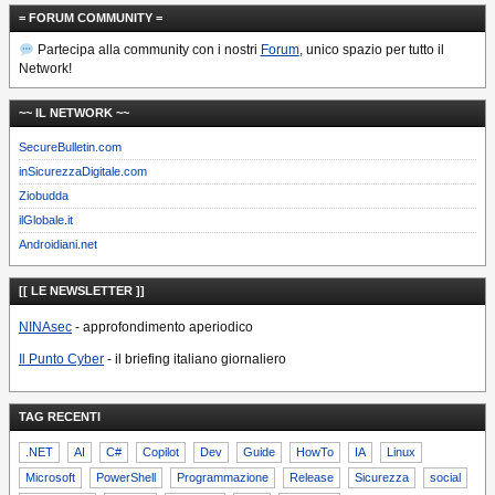
= FORUM COMMUNITY =
Partecipa alla community con i nostri
Forum
, unico spazio per tutto il
Network!
~~ IL NETWORK ~~
SecureBulletin.com
inSicurezzaDigitale.com
Ziobudda
ilGlobale.it
Androidiani.net
[[ LE NEWSLETTER ]]
NINAsec
- approfondimento aperiodico
Il Punto Cyber
- il briefing italiano giornaliero
TAG RECENTI
.NET
AI
C#
Copilot
Dev
Guide
HowTo
IA
Linux
Microsoft
PowerShell
Programmazione
Release
Sicurezza
social