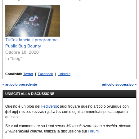
TikTok lancia il programma
Public Bug Bounty
Ottobre 18, 2020
In "Blog"
Condividi:
Twitter
|
Facebook
|
LinkedIn
« articolo precedente
articolo successivo »
UNISCITI ALLA DISCUSSIONE
Questo è un blog del
Fediverso
: puoi trovare questo articolo ovunque con
@blog@insicurezzadigitale.com
e ogni commento/risposta apparirà
qui sotto.
Se vuoi commentare su
I tuoi server Microsoft Azure sono a rischio: rilevate
2 vulnerabilità critiche
, utilizza la discussione sul
Forum
.