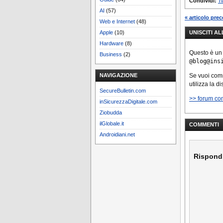
Condividi:
Tw
AI
(57)
« articolo pre
Web e Internet
(48)
UNISCITI A
Apple
(10)
Hardware
(8)
Questo è un
Business
(2)
@blog@ins
Se vuoi co
NAVIGAZIONE
utilizza la d
SecureBulletin.com
>> forum co
inSicurezzaDigitale.com
Ziobudda
ilGlobale.it
COMMENTI
Androidiani.net
Rispond