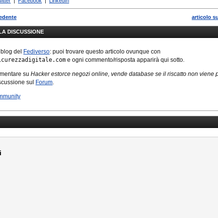
itter
|
Facebook
|
LinkedIn
cedente
articolo s
LLA DISCUSSIONE
 blog del
Fediverso
: puoi trovare questo articolo ovunque con
icurezzadigitale.com
e ogni commento/risposta apparirà qui sotto.
mmentare su
Hacker estorce negozi online, vende database se il riscatto non viene 
iscussione sul
Forum
.
mmunity
i