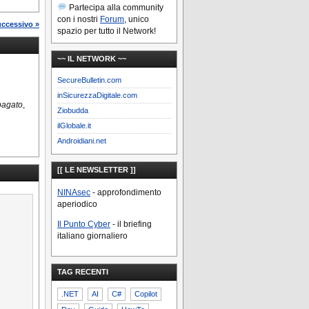
Partecipa alla community
con i nostri
Forum
, unico
uccessivo »
spazio per tutto il Network!
~~ IL NETWORK ~~
SecureBulletin.com
inSicurezzaDigitale.com
pagato
,
Ziobudda
ilGlobale.it
Androidiani.net
[[ LE NEWSLETTER ]]
NINAsec
- approfondimento
aperiodico
Il Punto Cyber
- il briefing
italiano giornaliero
TAG RECENTI
.NET
AI
C#
Copilot