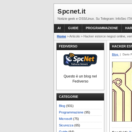
Spcnet.it
Notizie geek e OSS/Linux. Su Telegram: InfoSec ITA
AI
GUIDE
PROGRAMMAZIONE
HA
Home
> Articolo > Hacker estorce negozi online, ven
FEDIVERSO
HACKER EST
Blog
| Dario 
Questo è un blog nel
Fediverso
CATEGORIE
Blog
(931)
Programmazione
(95)
Microsoft
(75)
Sicurezza
(65)
Guide
(64)