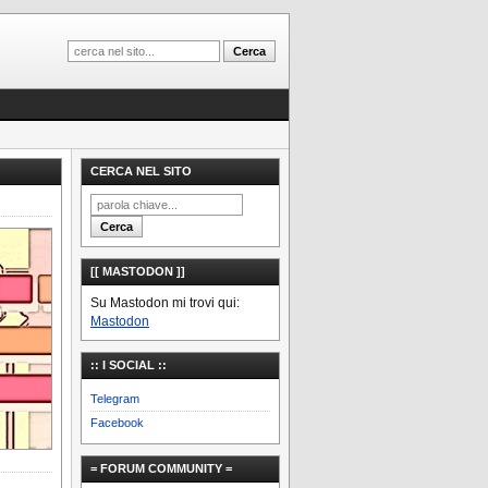
CERCA NEL SITO
[[ MASTODON ]]
Su Mastodon mi trovi qui:
Mastodon
:: I SOCIAL ::
Telegram
Facebook
= FORUM COMMUNITY =