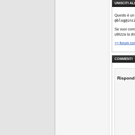
UNISCITI A
Questo è un
@blog@ins
Se vuoi co
utilizza la d
>> forum co
COMMENTI
Rispond