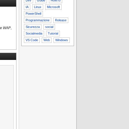
Dev
Guide
HowTo
IA
Linux
Microsoft
PowerShell
Programmazione
Release
Sicurezza
social
one WAP
,
Socialmedia
Tutorial
VS Code
Web
Windows