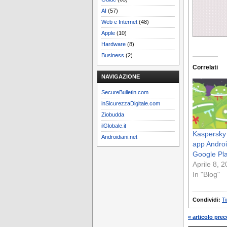
AI
(57)
Web e Internet
(48)
Apple
(10)
Hardware
(8)
Business
(2)
Correlati
NAVIGAZIONE
SecureBulletin.com
inSicurezzaDigitale.com
Ziobudda
ilGlobale.it
Kaspersky 
Androidiani.net
app Androi
Google Pla
Aprile 8, 
In "Blog"
Condividi:
Tw
« articolo pre