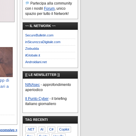
Partecipa alla community
con i nostri
Forum
, unico
spazio per tutto il Network!
~~ IL NETWORK ~~
SecureBulletin.com
inSicurezzaDigitale.com
Ziobudda
ilGlobale.it
Androidiani.net
[[ LE NEWSLETTER ]]
pp di
NINAsec
- approfondimento
ari a
aperiodico
Il Punto Cyber
- il briefing
italiano giornaliero
TAG RECENTI
.NET
AI
C#
Copilot
uccessivo »