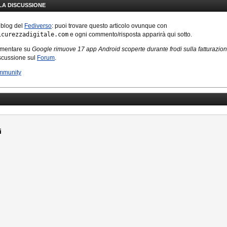
LLA DISCUSSIONE
 blog del
Fediverso
: puoi trovare questo articolo ovunque con
icurezzadigitale.com
e ogni commento/risposta apparirà qui sotto.
mmentare su
Google rimuove 17 app Android scoperte durante frodi sulla fatturazi
iscussione sul
Forum
.
mmunity
i