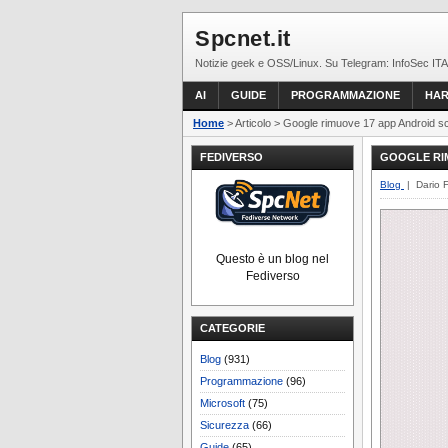
Spcnet.it
Notizie geek e OSS/Linux. Su Telegram: InfoSec ITA
AI
GUIDE
PROGRAMMAZIONE
HA
Home
> Articolo > Google rimuove 17 app Android sc
FEDIVERSO
GOOGLE RI
Blog
| Dario 
Questo è un blog nel
Fediverso
CATEGORIE
Blog
(931)
Programmazione
(96)
Microsoft
(75)
Sicurezza
(66)
Guide
(65)